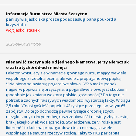
Informacja Burmistrza Miasta Szczytno
pani sylwia jaskolska prosze podac zaslugi pana poukord a
krzysztofa
wojt jaskol stasiek
2026-08-04 21:46:50
Nienawiść zaczyna się od jednego kłamstwa. Jerzy Niemczuk
o zatrutych źródłach niechęci
Felieton wpisujący się w narrację głównego nurtu, mający niewiele
wspólnego z rzetelną oceną, ale wiele z propagandową papką.
\"Najpierw pojawia się pogardliwe słowo...\"? A może jednak
najpierw pojawia się przyczyna, a pogardliwe słowo jest skutkiem
(podobnie jak zmiana wektora polskiej gościnności)? Do tego nie
potrzeba żadnych fałszywych wiadomości, wystarczą fakty. W ciągu
2,5 roku \"nasi goście\" popełnili 42 tysiące przestępstw, w tym 65
zabójstw. Do tego dochodzą pewnie tysiące drobniejszych,
niezgłoszonych incydentów, roszczeniowość i niestety zbyt często,
brak jakiejkolwiek wdzięczności. Stwierdzenie, że \"Polska jest
liderem\" to kolejna propagandowa teza nie mająca wiele
wspólnego ze smutną rzeczywistością. Fakty to PKB per capita