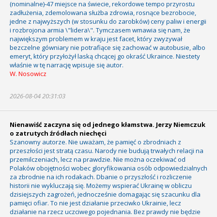
(nominalne)-47 miejsce na świecie, rekordowe tempo przyrostu
zadłużenia, zdemolowana służba zdrowia, rosnące bezrobocie,
jedne z najwyższych (w stosunku do zarobków) ceny paliw i energii
i rozbrojona armia \"lidera\". Tymczasem wmawia się nam, że
największym problemem w kraju jest facet, który zwyzywał
bezczelne gówniary nie potrafiące się zachować w autobusie, albo
emeryt, który przyłożył laską chcącej go okraść Ukraince. Niestety
właśnie w tę narrację wpisuje się autor.
W. Nosowicz
2026-08-04 20:31:03
Nienawiść zaczyna się od jednego kłamstwa. Jerzy Niemczuk
o zatrutych źródłach niechęci
Szanowny autorze. Nie uważam, że pamięć o zbrodniach z
przeszłości jest stratą czasu. Narody nie budują trwałych relacji na
przemilczeniach, lecz na prawdzie. Nie można oczekiwać od
Polaków obojętności wobec gloryfikowania osób odpowiedzialnych
za zbrodnie na ich rodakach. Dbanie o przyszłość i rozliczenie
historii nie wykluczają się. Możemy wspierać Ukrainę w obliczu
dzisiejszych zagrożeń, jednocześnie domagając się szacunku dla
pamięci ofiar. To nie jest działanie przeciwko Ukrainie, lecz
działanie na rzecz uczciwego pojednania. Bez prawdy nie będzie