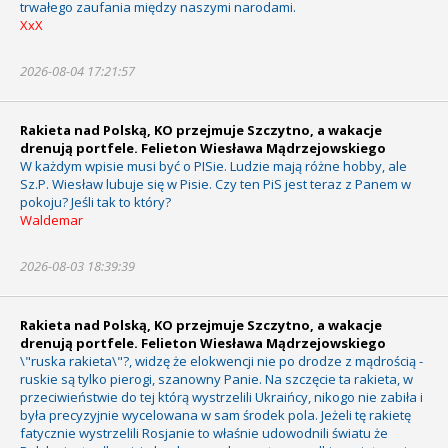
trwałego zaufania między naszymi narodami.
XxX
2026-08-04 17:21:57
Rakieta nad Polską, KO przejmuje Szczytno, a wakacje
drenują portfele. Felieton Wiesława Mądrzejowskiego
W każdym wpisie musi być o PISie. Ludzie mają różne hobby, ale
Sz.P. Wiesław lubuje się w Pisie. Czy ten PiS jest teraz z Panem w
pokoju? Jeśli tak to który?
Waldemar
2026-08-03 18:39:39
Rakieta nad Polską, KO przejmuje Szczytno, a wakacje
drenują portfele. Felieton Wiesława Mądrzejowskiego
\"ruska rakieta\"?, widzę że elokwencji nie po drodze z mądrością -
ruskie są tylko pierogi, szanowny Panie. Na szczęcie ta rakieta, w
przeciwieństwie do tej którą wystrzelili Ukraińcy, nikogo nie zabiła i
była precyzyjnie wycelowana w sam środek pola. Jeżeli tę rakietę
fatycznie wystrzelili Rosjanie to właśnie udowodnili światu że