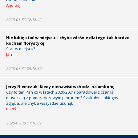
Andrzej
2026-07-31 12:18:42
Nie lubię stać w miejscu. I chyba właśnie dlatego tak bardzo
kocham florystykę.
Stac w miejscu?
Jan
2026-07-31 09:18:39
Jerzy Niemczuk: Kiedy nienawiść wchodzi na ambonę
Czy to ten Pan co w latach 2020-2021r paradował z czarną
maseczką z pomarańczowym piorunem? Szukałem jakiegoś
zdjęcia, ale chyba wszystkie usunął.
nikoś
2026-07-30 11:10:01