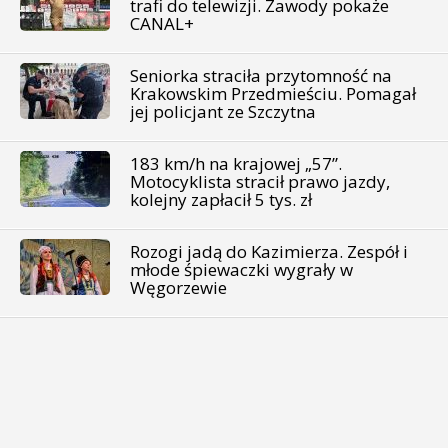
trafi do telewizji. Zawody pokaże
CANAL+
Seniorka straciła przytomność na
Krakowskim Przedmieściu. Pomagał
jej policjant ze Szczytna
183 km/h na krajowej „57”.
Motocyklista stracił prawo jazdy,
kolejny zapłacił 5 tys. zł
Rozogi jadą do Kazimierza. Zespół i
młode śpiewaczki wygrały w
Węgorzewie