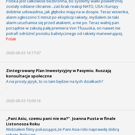
Polska jest całkowicie bezbronna, bo systemy walki powietrznej
zostały oddane Ukrainie...zaś brak reakcji NATO, USA i Europy
dobitnie udowadnia, jak głęboko mają na w doopie. Teraz wisienka,
alarm ogłoszono 5 minut po eksplozji rakiety, myślałem że taki
alarm uruchamia się przed atakiem, a nie po. Teraz walnij pan
porządnie w zakutą pałę premiera Von Tfuuuska, on nawet nie
potrafi odróżnić pocisku balistycznego od rakiety manewrującej.
Polak
2026-08-03 16:17:07
Zintegrowany Plan Inwestycyjny w Pasymiu. Ruszają
konsultacje społeczne
A na prosty język, to co tam będzie na tych działkach?
.
2026-08-03 15:09:16
„Pani Asiu, czemu pani nie ma?”. Joanna Pusta w finale
Listonosza Roku
Widziałem filmy pokazujące,że Pani Asia robi naprawdę dobrą
robotę. Polecam.