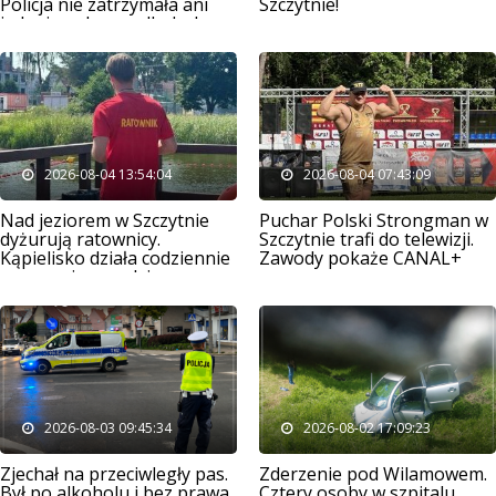
Policja nie zatrzymała ani
Szczytnie!
jednej osoby po alkoholu
2026-08-04 13:54:04
2026-08-04 07:43:09
Nad jeziorem w Szczytnie
Puchar Polski Strongman w
dyżurują ratownicy.
Szczytnie trafi do telewizji.
Kąpielisko działa codziennie
Zawody pokaże CANAL+
przez osiem godzin
2026-08-03 09:45:34
2026-08-02 17:09:23
Zjechał na przeciwległy pas.
Zderzenie pod Wilamowem.
Był po alkoholu i bez prawa
Cztery osoby w szpitalu,