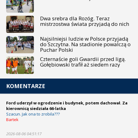
Dwa srebra dla Rozóg. Teraz
mistrzostwa świata przyjadą do nich
Najsilniejsi ludzie w Polsce przyjadą
do Szczytna. Na stadionie powalczą o
Puchar Polski
Czternaście goli Gwardii przed ligą.
Gołębiowski trafił aż siedem razy
KOMENTARZE
Ford uderzył w ogrodzenie i budynek, potem dachował. Za
kierownicą siedziała 66-latka
Szacun. Jak ona to zrobila???
Bartek
2026-08-06 04:51:17