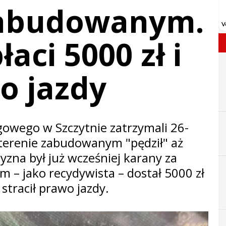
zabudowanym.
łaci 5000 zł i
wo jazdy
gowego w Szczytnie zatrzymali 26-
 terenie zabudowanym "pędził" aż
yzna był już wcześniej karany za
 – jako recydywista – dostał 5000 zł
tracił prawo jazdy.