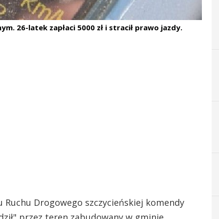
. 26-latek zapłaci 5000 zł i stracił prawo jazdy.
ału Ruchu Drogowego szczycieńskiej komendy
ędził" przez teren zabudowany w gminie