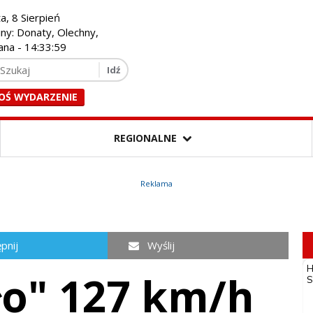
a, 8 Sierpień
iny: Donaty, Olechny,
ana -
14:34:00
OŚ WYDARZENIE
REGIONALNE
Reklama
pnij
Wyślij
ło" 127 km/h