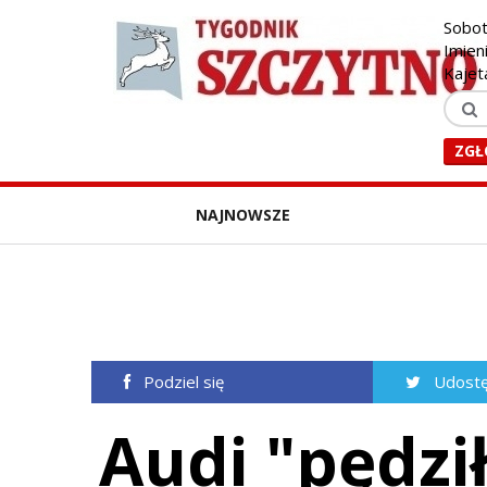
Sobot
Imien
Kajet
ZGŁ
NAJNOWSZE
Podziel się
Udostę
Audi "pędzi