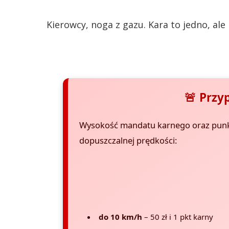
Kierowcy, noga z gazu. Kara to jedno, al
🚨 Przy
Wysokość mandatu karnego oraz punk
dopuszczalnej prędkości:
do 10 km/h
– 50 zł i 1 pkt karny