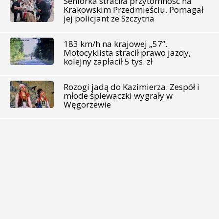
Seniorka straciła przytomność na
Krakowskim Przedmieściu. Pomagał
jej policjant ze Szczytna
183 km/h na krajowej „57”.
Motocyklista stracił prawo jazdy,
kolejny zapłacił 5 tys. zł
Rozogi jadą do Kazimierza. Zespół i
młode śpiewaczki wygrały w
Węgorzewie