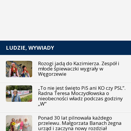
LUDZIE, WYWIADY
Rozogi jadą do Kazimierza. Zespół i
młode śpiewaczki wygrały w
Węgorzewie
„To nie jest święto PiS ani KO czy PSL”.
Radna Teresa Moczydłowska o
nieobecności władz podczas godziny
„W”
Ponad 30 lat pilnowała każdego
przelewu. Małgorzata Banach żegna
urząd i zaczyna nowy rozdział