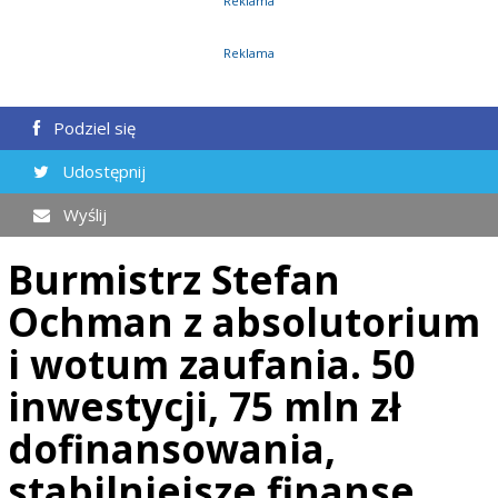
Reklama
Reklama
Podziel się
Udostępnij
Wyślij
Burmistrz Stefan
Ochman z absolutorium
i wotum zaufania. 50
inwestycji, 75 mln zł
dofinansowania,
stabilniejsze finanse