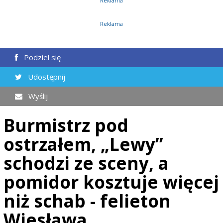
Reklama
Reklama
Podziel się
Udostępnij
Wyślij
Burmistrz pod
ostrzałem, „Lewy”
schodzi ze sceny, a
pomidor kosztuje więcej
niż schab - felieton
Wiesława