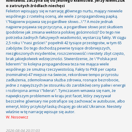
Nienawiść zaczyna się od jednego kłamstwa. Jerzy Niemczuk
o zatrutych źródłach niechęci
Felieton wpisujący się w narrację głównego nurtu, mający niewiele
wspólnego z rzetelną oceną, ale wiele z propagandową papką.
\"Najpierw pojawia się pogardliwe słowo...\"? A może jednak
najpierw pojawia się przyczyna, a pogardliwe słowo jest skutkiem
(podobnie jak zmiana wektora polskiej gościnności)? Do tego nie
potrzeba żadnych fałszywych wiadomości, wystarczą fakty. W ciągu
2,5 roku \"nasi goście\" popełnili 42 tysiące przestępstw, w tym 65
zabójstw. Do tego dochodzą pewnie tysiące drobniejszych,
niezgłoszonych incydentów, roszczeniowość i niestety zbyt często,
brak jakiejkolwiek wdzięczności. Stwierdzenie, że \"Polska jest
liderem\" to kolejna propagandowa teza nie mająca wiele
wspólnego ze smutną rzeczywistością. Fakty to PKB per capita
(nominalne)-47 miejsce na świecie, rekordowe tempo przyrostu
zadłużenia, zdemolowana służba zdrowia, rosnące bezrobocie,
jedne z najwyższych (w stosunku do zarobków) ceny paliw i energii
i rozbrojona armia \"lidera\". Tymczasem wmawia się nam, że
największym problemem w kraju jest facet, który zwyzywał
bezczelne gówniary nie potrafiące się zachować w autobusie, albo
emeryt, który przyłożył laską chcącej go okraść Ukraince. Niestety
właśnie w tę narrację wpisuje się autor.
W. Nosowicz
2026-08-04 20:31:03