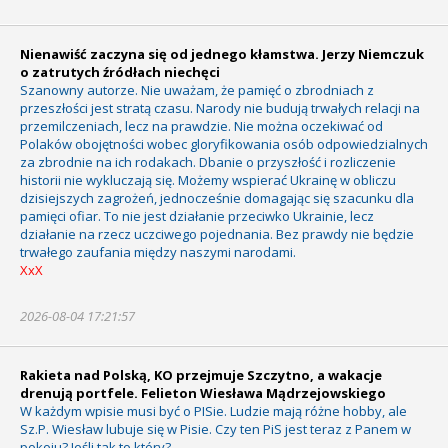
Nienawiść zaczyna się od jednego kłamstwa. Jerzy Niemczuk
o zatrutych źródłach niechęci
Szanowny autorze. Nie uważam, że pamięć o zbrodniach z
przeszłości jest stratą czasu. Narody nie budują trwałych relacji na
przemilczeniach, lecz na prawdzie. Nie można oczekiwać od
Polaków obojętności wobec gloryfikowania osób odpowiedzialnych
za zbrodnie na ich rodakach. Dbanie o przyszłość i rozliczenie
historii nie wykluczają się. Możemy wspierać Ukrainę w obliczu
dzisiejszych zagrożeń, jednocześnie domagając się szacunku dla
pamięci ofiar. To nie jest działanie przeciwko Ukrainie, lecz
działanie na rzecz uczciwego pojednania. Bez prawdy nie będzie
trwałego zaufania między naszymi narodami.
XxX
2026-08-04 17:21:57
Rakieta nad Polską, KO przejmuje Szczytno, a wakacje
drenują portfele. Felieton Wiesława Mądrzejowskiego
W każdym wpisie musi być o PISie. Ludzie mają różne hobby, ale
Sz.P. Wiesław lubuje się w Pisie. Czy ten PiS jest teraz z Panem w
pokoju? Jeśli tak to który?