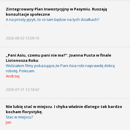
Zintegrowany Plan Inwestycyjny w Pasymiu. Ruszają
konsultacje społeczne
A na prosty język, to co tam będzie na tych działkach?
.
2026-08-03 15:09:16
„Pani Asiu, czemu pani nie ma?”. Joanna Pusta w finale
Listonosza Roku
Widziałem filmy pokazujące,że Pani Asia robi naprawdę dobrą
robotę. Polecam.
Andrzej
2026-07-31 12:18:42
Nie lubię stać w miejscu. I chyba właśnie dlatego tak bardzo
kocham florystykę.
Stac w miejscu?
Jan