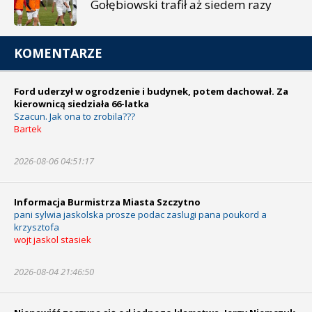
Gołębiowski trafił aż siedem razy
KOMENTARZE
Ford uderzył w ogrodzenie i budynek, potem dachował. Za
kierownicą siedziała 66-latka
Szacun. Jak ona to zrobila???
Bartek
2026-08-06 04:51:17
Informacja Burmistrza Miasta Szczytno
pani sylwia jaskolska prosze podac zaslugi pana poukord a
krzysztofa
wojt jaskol stasiek
2026-08-04 21:46:50