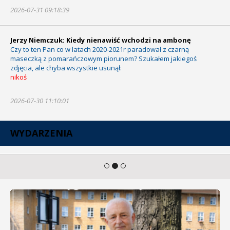
2026-07-31 09:18:39
Jerzy Niemczuk: Kiedy nienawiść wchodzi na ambonę
Czy to ten Pan co w latach 2020-2021r paradował z czarną
maseczką z pomarańczowym piorunem? Szukałem jakiegoś
zdjęcia, ale chyba wszystkie usunął.
nikoś
2026-07-30 11:10:01
WYDARZENIA