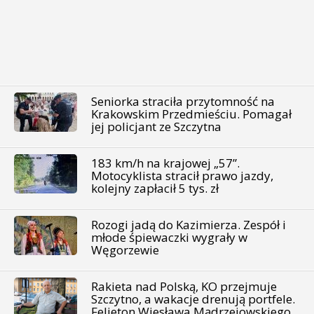
Seniorka straciła przytomność na
Krakowskim Przedmieściu. Pomagał
jej policjant ze Szczytna
183 km/h na krajowej „57”.
Motocyklista stracił prawo jazdy,
kolejny zapłacił 5 tys. zł
Rozogi jadą do Kazimierza. Zespół i
młode śpiewaczki wygrały w
Węgorzewie
Rakieta nad Polską, KO przejmuje
Szczytno, a wakacje drenują portfele.
Felieton Wiesława Mądrzejowskiego