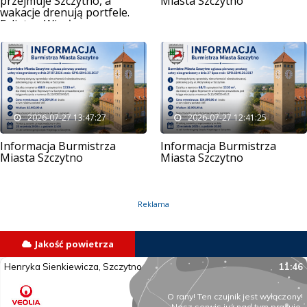
przejmuje Szczytno, a
Miasta Szczytno
wakacje drenują portfele.
Felieton Wiesława
Mądrzejowskiego
2026-07-27 13:47:27
2026-07-27 12:41:25
Informacja Burmistrza
Informacja Burmistrza
Miasta Szczytno
Miasta Szczytno
Reklama
Jakość powietrza