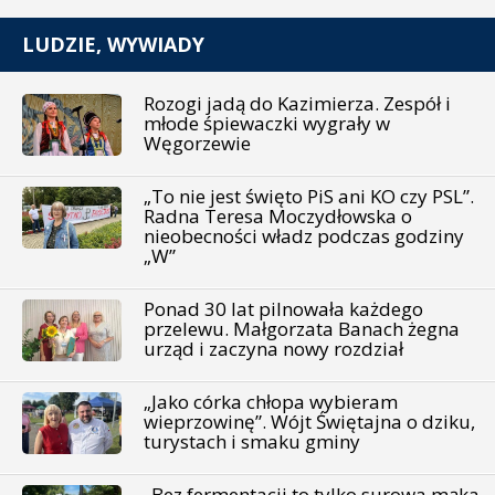
LUDZIE, WYWIADY
Rozogi jadą do Kazimierza. Zespół i
młode śpiewaczki wygrały w
Węgorzewie
„To nie jest święto PiS ani KO czy PSL”.
Radna Teresa Moczydłowska o
nieobecności władz podczas godziny
„W”
Ponad 30 lat pilnowała każdego
przelewu. Małgorzata Banach żegna
urząd i zaczyna nowy rozdział
„Jako córka chłopa wybieram
wieprzowinę”. Wójt Świętajna o dziku,
turystach i smaku gminy
„Bez fermentacji to tylko surowa mąka