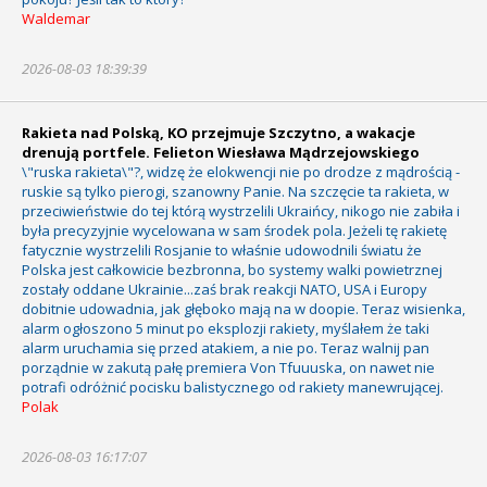
Waldemar
2026-08-03 18:39:39
Rakieta nad Polską, KO przejmuje Szczytno, a wakacje
drenują portfele. Felieton Wiesława Mądrzejowskiego
\"ruska rakieta\"?, widzę że elokwencji nie po drodze z mądrością -
ruskie są tylko pierogi, szanowny Panie. Na szczęcie ta rakieta, w
przeciwieństwie do tej którą wystrzelili Ukraińcy, nikogo nie zabiła i
była precyzyjnie wycelowana w sam środek pola. Jeżeli tę rakietę
fatycznie wystrzelili Rosjanie to właśnie udowodnili światu że
Polska jest całkowicie bezbronna, bo systemy walki powietrznej
zostały oddane Ukrainie...zaś brak reakcji NATO, USA i Europy
dobitnie udowadnia, jak głęboko mają na w doopie. Teraz wisienka,
alarm ogłoszono 5 minut po eksplozji rakiety, myślałem że taki
alarm uruchamia się przed atakiem, a nie po. Teraz walnij pan
porządnie w zakutą pałę premiera Von Tfuuuska, on nawet nie
potrafi odróżnić pocisku balistycznego od rakiety manewrującej.
Polak
2026-08-03 16:17:07