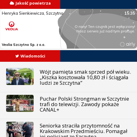
Jakość powietrza
Wiadomości
Wójt pamięta smak sprzed pół wieku.
„Kiszka kosztowała 10,80 zł i ściągała
ludzi ze Szczytna”
Puchar Polski Strongman w Szczytnie
trafi do telewizji. Zawody pokaże
CANAL+
Seniorka straciła przytomność na
Krakowskim Przedmieściu. Pomagał
jej policjant ze Szczytna