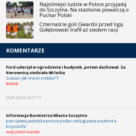
Najsilniejsi ludzie w Polsce przyjadą
do Szczytna. Na stadionie powalczą o
Puchar Polski
Czternaście goli Gwardii przed ligą.
Gołębiowski trafił aż siedem razy
KOMENTARZE
Ford uderzył w ogrodzenie i budynek, potem dachował. Za
kierownicą siedziała 66-latka
Szacun. Jak ona to zrobila???
Bartek
2026-08-06 04:51:17
Informacja Burmistrza Miasta Szczytno
pani sylwia jaskolska prosze podac zaslugi pana poukord a
krzysztofa
wojt jaskol stasiek