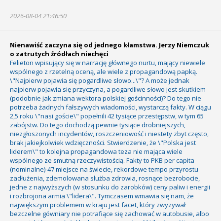
2026-08-04 21:46:50
Nienawiść zaczyna się od jednego kłamstwa. Jerzy Niemczuk
o zatrutych źródłach niechęci
Felieton wpisujący się w narrację głównego nurtu, mający niewiele
wspólnego z rzetelną oceną, ale wiele z propagandową papką.
\"Najpierw pojawia się pogardliwe słowo...\"? A może jednak
najpierw pojawia się przyczyna, a pogardliwe słowo jest skutkiem
(podobnie jak zmiana wektora polskiej gościnności)? Do tego nie
potrzeba żadnych fałszywych wiadomości, wystarczą fakty. W ciągu
2,5 roku \"nasi goście\" popełnili 42 tysiące przestępstw, w tym 65
zabójstw. Do tego dochodzą pewnie tysiące drobniejszych,
niezgłoszonych incydentów, roszczeniowość i niestety zbyt często,
brak jakiejkolwiek wdzięczności. Stwierdzenie, że \"Polska jest
liderem\" to kolejna propagandowa teza nie mająca wiele
wspólnego ze smutną rzeczywistością. Fakty to PKB per capita
(nominalne)-47 miejsce na świecie, rekordowe tempo przyrostu
zadłużenia, zdemolowana służba zdrowia, rosnące bezrobocie,
jedne z najwyższych (w stosunku do zarobków) ceny paliw i energii
i rozbrojona armia \"lidera\". Tymczasem wmawia się nam, że
największym problemem w kraju jest facet, który zwyzywał
bezczelne gówniary nie potrafiące się zachować w autobusie, albo