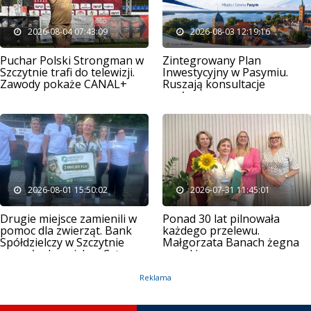
2026-08-04 07:43:09
2026-08-03 12:19:16
Puchar Polski Strongman w
Zintegrowany Plan
Szczytnie trafi do telewizji.
Inwestycyjny w Pasymiu.
Zawody pokaże CANAL+
Ruszają konsultacje
społeczne
2026-08-01 15:50:02
2026-07-31 11:45:01
Drugie miejsce zamienili w
Ponad 30 lat pilnowała
pomoc dla zwierząt. Bank
każdego przelewu.
Spółdzielczy w Szczytnie
Małgorzata Banach żegna
wsparł schronisko „Cztery
urząd i zaczyna nowy
Łapy”
rozdział
Reklama