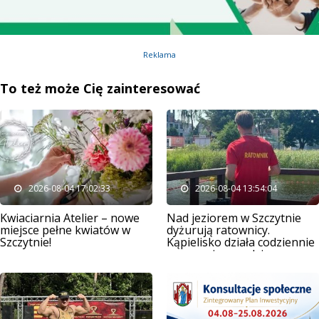
Reklama
To też może Cię zainteresować
2026-08-04 17:02:33
2026-08-04 13:54:04
Kwiaciarnia Atelier – nowe
Nad jeziorem w Szczytnie
miejsce pełne kwiatów w
dyżurują ratownicy.
Szczytnie!
Kąpielisko działa codziennie
przez osiem godzin