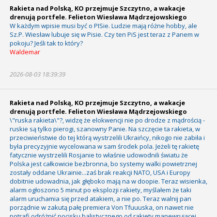
Rakieta nad Polską, KO przejmuje Szczytno, a wakacje
drenują portfele. Felieton Wiesława Mądrzejowskiego
W każdym wpisie musi być o PISie. Ludzie mają różne hobby, ale
Sz.P. Wiesław lubuje się w Pisie. Czy ten PiS jest teraz z Panem w
pokoju? Jeśli tak to który?
Waldemar
2026-08-03 18:39:39
Rakieta nad Polską, KO przejmuje Szczytno, a wakacje
drenują portfele. Felieton Wiesława Mądrzejowskiego
\"ruska rakieta\"?, widzę że elokwencji nie po drodze z mądrością -
ruskie są tylko pierogi, szanowny Panie. Na szczęcie ta rakieta, w
przeciwieństwie do tej którą wystrzelili Ukraińcy, nikogo nie zabiła i
była precyzyjnie wycelowana w sam środek pola. Jeżeli tę rakietę
fatycznie wystrzelili Rosjanie to właśnie udowodnili światu że
Polska jest całkowicie bezbronna, bo systemy walki powietrznej
zostały oddane Ukrainie...zaś brak reakcji NATO, USA i Europy
dobitnie udowadnia, jak głęboko mają na w doopie. Teraz wisienka,
alarm ogłoszono 5 minut po eksplozji rakiety, myślałem że taki
alarm uruchamia się przed atakiem, a nie po. Teraz walnij pan
porządnie w zakutą pałę premiera Von Tfuuuska, on nawet nie
potrafi odróżnić pocisku balistycznego od rakiety manewrującej.