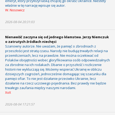
emeryt, który przyłożył laską chcącej go okraść Ukraince. Niestety
właśnie w tę narrację wpisuje się autor.
W. Nosowicz
2026-08-04 20:31:03
Nienawiść zaczyna się od jednego kłamstwa. Jerzy Niemczuk
o zatrutych źródłach niechęci
Szanowny autorze. Nie uważam, że pamięć o zbrodniach z
przeszłości jest stratą czasu. Narody nie budują trwałych relacji na
przemilczeniach, lecz na prawdzie. Nie można oczekiwać od
Polaków obojętności wobec gloryfikowania osób odpowiedzialnych
za zbrodnie na ich rodakach. Dbanie o przyszłość i rozliczenie
historii nie wykluczają się. Możemy wspierać Ukrainę w obliczu
dzisiejszych zagrożeń, jednocześnie domagając się szacunku dla
pamięci ofiar. To nie jest działanie przeciwko Ukrainie, lecz
działanie na rzecz uczciwego pojednania. Bez prawdy nie będzie
trwałego zaufania między naszymi narodami.
XxX
2026-08-04 17:21:57