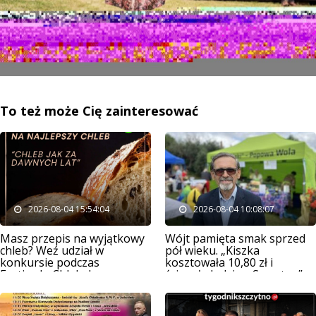
To też może Cię zainteresować
2026-08-04 15:54:04
2026-08-04 10:08:07
Masz przepis na wyjątkowy
Wójt pamięta smak sprzed
chleb? Weź udział w
pół wieku. „Kiszka
konkursie podczas
kosztowała 10,80 zł i
Festiwalu Chleba!
ściągała ludzi ze Szczytna”