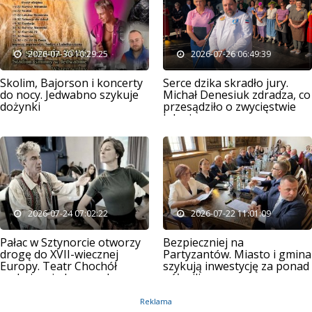
2026-07-30 10:29:25
2026-07-26 06:49:39
Skolim, Bajorson i koncerty
Serce dzika skradło jury.
do nocy. Jedwabno szykuje
Michał Denesiuk zdradza, co
dożynki
przesądziło o zwycięstwie
Jelenia
2026-07-24 07:02:22
2026-07-22 11:01:09
Pałac w Sztynorcie otworzy
Bezpieczniej na
drogę do XVII-wiecznej
Partyzantów. Miasto i gmina
Europy. Teatr Chochół
szykują inwestycję za ponad
szykuje międzynarodową
pół miliona
prapremierę
Reklama