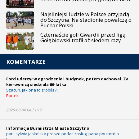
Najsilniejsi ludzie w Polsce przyjadą
do Szczytna. Na stadionie powalczą o
Puchar Polski
Czternaście goli Gwardii przed ligą.
Gołębiowski trafił aż siedem razy
KOMENTARZE
Ford uderzył w ogrodzenie i budynek, potem dachował. Za
kierownicą siedziała 66-latka
Szacun. Jak ona to zrobila???
Bartek
2026-08-06 04:51:17
Informacja Burmistrza Miasta Szczytno
pani sylwia jaskolska prosze podac zaslugi pana poukord a