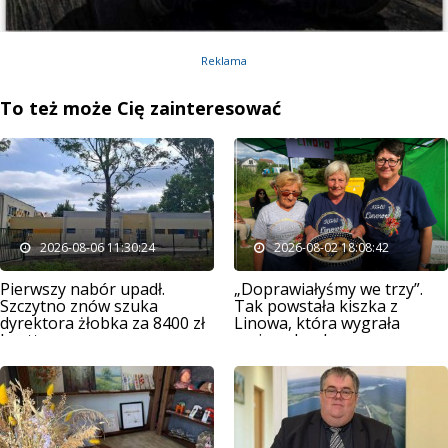
Reklama
To też może Cię zainteresować
2026-08-06 11:30:24
2026-08-02 18:08:42
Pierwszy nabór upadł.
„Doprawiałyśmy we trzy”.
Szczytno znów szuka
Tak powstała kiszka z
dyrektora żłobka za 8400 zł
Linowa, która wygrała
brutto
gminny konkurs