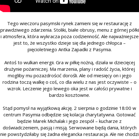
Tego wieczoru pasymski rynek zamieni się w restaurację z
prawdziwego zdarzenia. Stoliki, białe obrusy, menu z górnej półki
i atmosfera, która wykracza poza codzienność. Ale najważniejsze
jest to, że wszystko dzieje się dla jednego chłopca –
pięcioletniego Antka Zapadki z Pasymia.
Antoś to wulkan energii. Gra w piłkę nożną, działa w dziecięcej
drużynie pożarniczej. Ma marzenia, plany i radość życia, której
mogliby mu pozazdrościć dorośli. Ale od miesięcy on i jego
rodzina toczą walkę o coś, co dla wielu z nas jest oczywiste – o
wzrok. Leczenie jego lewego oka jest w całości prywatne i
bardzo kosztowne.
Stąd pomysł na wyjątkową akcję. 2 sierpnia o godzinie 18:00 w
centrum Pasymia odbędzie się kolacja charytatywna. Gotować
będzie Marek Michalak i jego zespół – kucharze z
doświadczeniem, pasją i misją. Serwowane będą dania, których
nie powstydziłaby się żadna elegancka restauracja. Ale nie chodzi