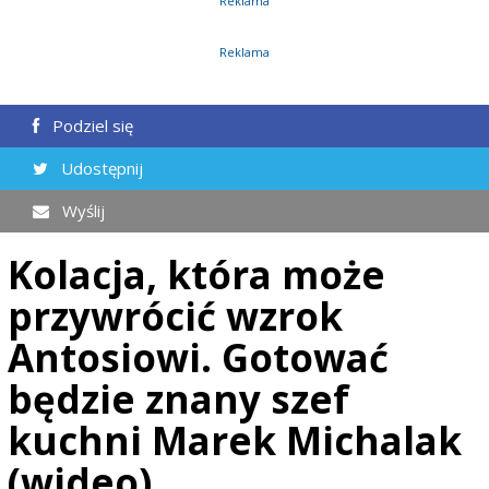
Reklama
Reklama
Podziel się
Udostępnij
Wyślij
Kolacja, która może
przywrócić wzrok
Antosiowi. Gotować
będzie znany szef
kuchni Marek Michalak
(wideo)