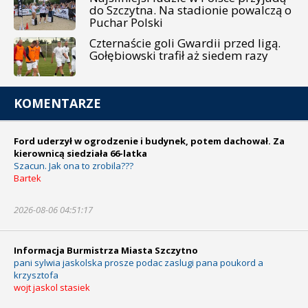
do Szczytna. Na stadionie powalczą o
Puchar Polski
Czternaście goli Gwardii przed ligą.
Gołębiowski trafił aż siedem razy
KOMENTARZE
Ford uderzył w ogrodzenie i budynek, potem dachował. Za
kierownicą siedziała 66-latka
Szacun. Jak ona to zrobila???
Bartek
2026-08-06 04:51:17
Informacja Burmistrza Miasta Szczytno
pani sylwia jaskolska prosze podac zaslugi pana poukord a
krzysztofa
wojt jaskol stasiek