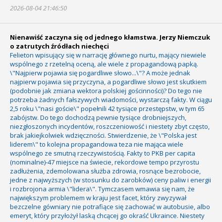
2026-08-04 21:46:50
Nienawiść zaczyna się od jednego kłamstwa. Jerzy Niemczuk
o zatrutych źródłach niechęci
Felieton wpisujący się w narrację głównego nurtu, mający niewiele
wspólnego z rzetelną oceną, ale wiele z propagandową papką.
\"Najpierw pojawia się pogardliwe słowo...\"? A może jednak
najpierw pojawia się przyczyna, a pogardliwe słowo jest skutkiem
(podobnie jak zmiana wektora polskiej gościnności)? Do tego nie
potrzeba żadnych fałszywych wiadomości, wystarczą fakty. W ciągu
2,5 roku \"nasi goście\" popełnili 42 tysiące przestępstw, w tym 65
zabójstw. Do tego dochodzą pewnie tysiące drobniejszych,
niezgłoszonych incydentów, roszczeniowość i niestety zbyt często,
brak jakiejkolwiek wdzięczności. Stwierdzenie, że \"Polska jest
liderem\" to kolejna propagandowa teza nie mająca wiele
wspólnego ze smutną rzeczywistością. Fakty to PKB per capita
(nominalne)-47 miejsce na świecie, rekordowe tempo przyrostu
zadłużenia, zdemolowana służba zdrowia, rosnące bezrobocie,
jedne z najwyższych (w stosunku do zarobków) ceny paliw i energii
i rozbrojona armia \"lidera\". Tymczasem wmawia się nam, że
największym problemem w kraju jest facet, który zwyzywał
bezczelne gówniary nie potrafiące się zachować w autobusie, albo
emeryt, który przyłożył laską chcącej go okraść Ukraince. Niestety