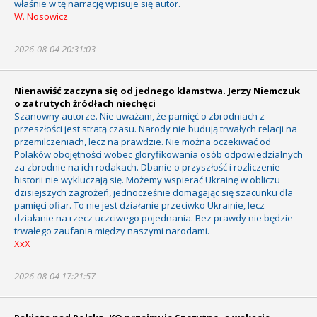
właśnie w tę narrację wpisuje się autor.
W. Nosowicz
2026-08-04 20:31:03
Nienawiść zaczyna się od jednego kłamstwa. Jerzy Niemczuk
o zatrutych źródłach niechęci
Szanowny autorze. Nie uważam, że pamięć o zbrodniach z
przeszłości jest stratą czasu. Narody nie budują trwałych relacji na
przemilczeniach, lecz na prawdzie. Nie można oczekiwać od
Polaków obojętności wobec gloryfikowania osób odpowiedzialnych
za zbrodnie na ich rodakach. Dbanie o przyszłość i rozliczenie
historii nie wykluczają się. Możemy wspierać Ukrainę w obliczu
dzisiejszych zagrożeń, jednocześnie domagając się szacunku dla
pamięci ofiar. To nie jest działanie przeciwko Ukrainie, lecz
działanie na rzecz uczciwego pojednania. Bez prawdy nie będzie
trwałego zaufania między naszymi narodami.
XxX
2026-08-04 17:21:57