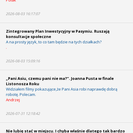
2026-08-03 16:17:07
Zintegrowany Plan Inwestycyjny w Pasymiu. Ruszają
konsultacje społeczne
A na prosty język, to co tam będzie na tych działkach?
.
2026-08-03 15:09:16
„Pani Asiu, czemu pani nie ma?”. Joanna Pusta w finale
Listonosza Roku
Widziałem filmy pokazujące,że Pani Asia robi naprawdę dobrą
robotę. Polecam.
Andrzej
2026-07-31 12:18:42
Nie lubię stać w miejscu. I chyba właśnie dlatego tak bardzo