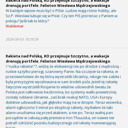
Rakieta nad Polską, KO przejmuje Szczytno, a wakacje
drenują portfele. Felieton Wiesława Mądrzejowskiego
W każdym wpisie musi być o PISie. Ludzie mają różne hobby, ale
Sz.P. Wiesław lubuje się w Pisie. Czy ten PiS jest teraz z Panem w
pokoju? Jeśli tak to który?
Waldemar
2026-08-03 18:39:39
Rakieta nad Polską, KO przejmuje Szczytno, a wakacje
drenują portfele. Felieton Wiesława Mądrzejowskiego
\"ruska rakieta\"?, widzę że elokwencji nie po drodze z mądrością -
ruskie są tylko pierogi, szanowny Panie. Na szczęcie ta rakieta, w
przeciwieństwie do tej którą wystrzelili Ukraińcy, nikogo nie zabiła i
była precyzyjnie wycelowana w sam środek pola. Jeżeli tę rakietę
fatycznie wystrzelili Rosjanie to właśnie udowodnili światu że
Polska jest całkowicie bezbronna, bo systemy walki powietrznej
zostały oddane Ukrainie...zaś brak reakcji NATO, USA i Europy
dobitnie udowadnia, jak głęboko mają na w doopie. Teraz wisienka,
alarm ogłoszono 5 minut po eksplozji rakiety, myślałem że taki
alarm uruchamia się przed atakiem, a nie po. Teraz walnij pan
porządnie w zakutą pałę premiera Von Tfuuuska, on nawet nie
potrafi odróżnić pocisku balistycznego od rakiety manewrującej.
Polak