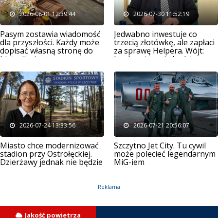
2026-08-01 12:39:44
2026-07-30 11:52:19
Pasym zostawia wiadomość
Jedwabno inwestuje co
dla przyszłości. Każdy może
trzecią złotówkę, ale zapłaci
dopisać własną stronę do
za sprawę Helpera. Wójt:
historii miasta
bankructwa nie będzie
2026-07-24 13:33:56
2026-07-21 20:56:07
Miasto chce modernizować
Szczytno Jet City. Tu cywil
stadion przy Ostrołęckiej.
może polecieć legendarnym
Dzierżawy jednak nie będzie
MiG-iem
Reklama
Jakość powietrza