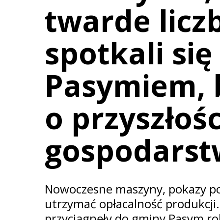
twarde liczb
spotkali się
Pasymiem, 
o przyszłośc
gospodarst
Nowoczesne maszyny, pokazy pol
utrzymać opłacalność produkcji
przyciągnęły do gminy Pasym ro