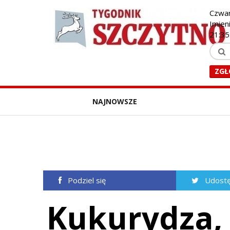
Czwar
Imieni
21:35
ZGŁ
NAJNOWSZE
Podziel się
Udostę
Kukurydza, 