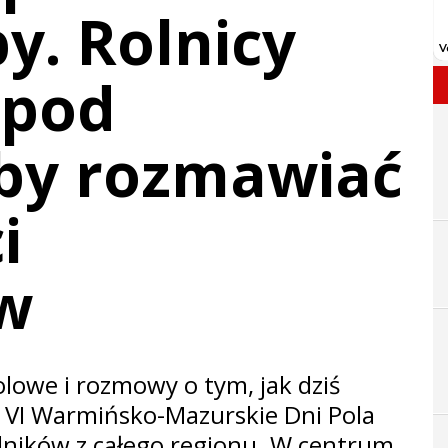
y. Rolnicy
 pod
by rozmawiać
i
w
owe i rozmowy o tym, jak dziś
. VI Warmińsko-Mazurskie Dni Pola
lników z całego regionu. W centrum