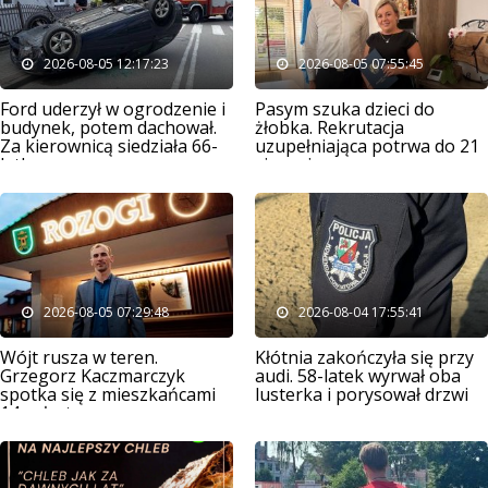
2026-08-05 12:17:23
2026-08-05 07:55:45
Ford uderzył w ogrodzenie i
Pasym szuka dzieci do
budynek, potem dachował.
żłobka. Rekrutacja
Za kierownicą siedziała 66-
uzupełniająca potrwa do 21
latka
sierpnia
2026-08-05 07:29:48
2026-08-04 17:55:41
Wójt rusza w teren.
Kłótnia zakończyła się przy
Grzegorz Kaczmarczyk
audi. 58-latek wyrwał oba
spotka się z mieszkańcami
lusterka i porysował drzwi
14 sołectw