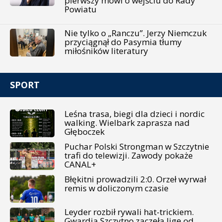
pierwszy mówi o wejściu do Rady
Powiatu
Nie tylko o „Ranczu”. Jerzy Niemczuk
przyciągnął do Pasymia tłumy
miłośników literatury
SPORT
Leśna trasa, biegi dla dzieci i nordic
walking. Wielbark zaprasza nad
Głęboczek
Puchar Polski Strongman w Szczytnie
trafi do telewizji. Zawody pokaże
CANAL+
Błękitni prowadzili 2:0. Orzeł wyrwał
remis w doliczonym czasie
Leyder rozbił rywali hat-trickiem.
Gwardia Szczytno zaczęła ligę od