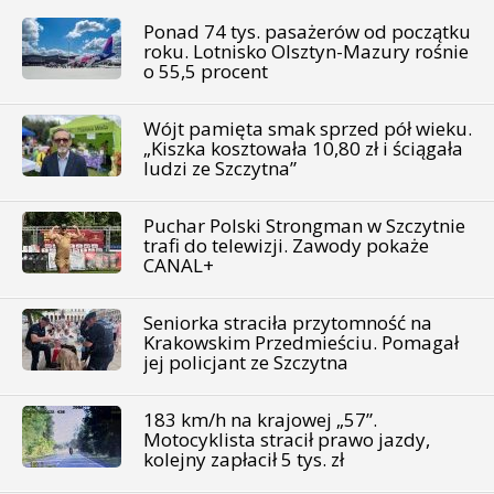
Ponad 74 tys. pasażerów od początku
roku. Lotnisko Olsztyn-Mazury rośnie
o 55,5 procent
Wójt pamięta smak sprzed pół wieku.
„Kiszka kosztowała 10,80 zł i ściągała
ludzi ze Szczytna”
Puchar Polski Strongman w Szczytnie
trafi do telewizji. Zawody pokaże
CANAL+
Seniorka straciła przytomność na
Krakowskim Przedmieściu. Pomagał
jej policjant ze Szczytna
183 km/h na krajowej „57”.
Motocyklista stracił prawo jazdy,
kolejny zapłacił 5 tys. zł