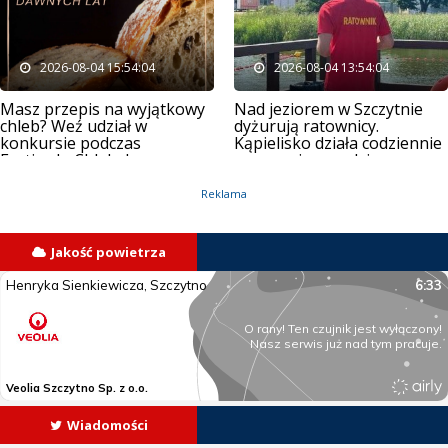
2026-08-04 15:54:04
2026-08-04 13:54:04
Masz przepis na wyjątkowy
Nad jeziorem w Szczytnie
chleb? Weź udział w
dyżurują ratownicy.
konkursie podczas
Kąpielisko działa codziennie
Festiwalu Chleba!
przez osiem godzin
Reklama
Jakość powietrza
Wiadomości