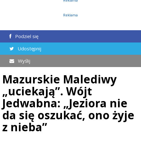
Reklama
Reklama
Podziel się
Udostępnij
Wyślij
Mazurskie Malediwy
„uciekają”. Wójt
Jedwabna: „Jeziora nie
da się oszukać, ono żyje
z nieba”