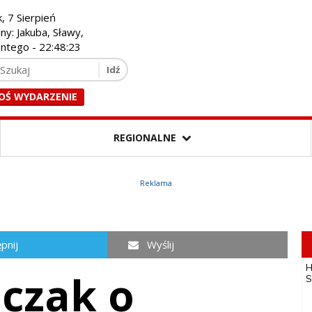
k, 7 Sierpień
iny: Jakuba, Sławy,
entego -
22:48:25
OŚ WYDARZENIE
REGIONALNE
Reklama
pnij
Wyślij
nczak o