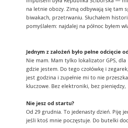
Impulsem była Republika Ściborska — mie
na letnie obozy. Zimą odbywają się tam s
biwakach, przetrwaniu. Słuchałem historii
pomyślałem: najdalej na północ byłem wła
Jednym z założeń było pełne odcięcie od 
Nie mam. Mam tylko lokalizator GPS, dla 
gdzie jestem. Do tego czołówkę i zegarek,
jest godzina i zupełnie mi to nie przeszka
kluczowe. Bez elektroniki, bez pieniędzy,
Nie jesz od startu?
Od 29 grudnia. To jedenasty dzień. Piję j
jeśli ktoś mnie poczęstuje. Do butelki dod