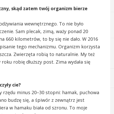
zny, skąd zatem twój organizm bierze
 odżywiania wewnętrznego. To nie było
czenie. Sam plecak, zimą, waży ponad 20
a 660 kilometrów, to by się nie dało. W 2016
opisanie tego mechanizmu. Organizm korzysta
szcza. Zwierzęta robią to naturalnie. My też
 roku robię dłuższy post. Zima wydała się
zyły cie?
y rzędu minus 20–30 stopni: hamak, puchowa
ano budzę się, a śpiwór z zewnątrz jest
iera w hamaku biała od szronu. To moje