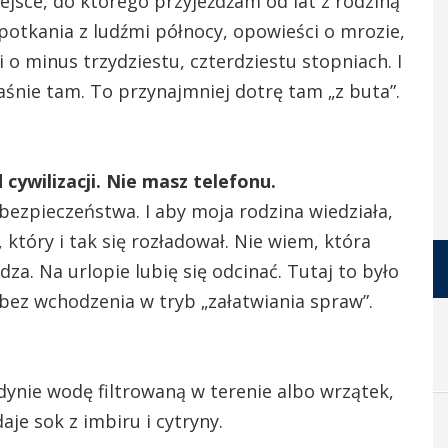
jsce, do którego przyjeżdżam od lat z rodziną
potkania z ludźmi północy, opowieści o mrozie,
 o minus trzydziestu, czterdziestu stopniach. I
śnie tam. To przynajmniej dotrę tam „z buta”.
cywilizacji. Nie masz telefonu.
bezpieczeństwa. I aby moja rodzina wiedziała,
 który i tak się rozładował. Nie wiem, która
dza. Na urlopie lubię się odcinać. Tutaj to było
 bez wchodzenia w tryb „załatwiania spraw”.
edynie wodę filtrowaną w terenie albo wrzątek,
aje sok z imbiru i cytryny.