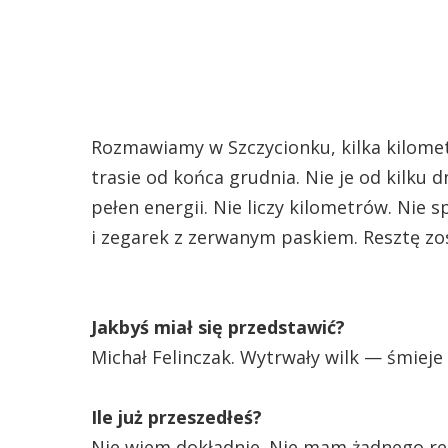
Rozmawiamy w Szczycionku, kilka kilome
trasie od końca grudnia. Nie je od kilku 
pełen energii. Nie liczy kilometrów. Nie 
i zegarek z zerwanym paskiem. Resztę zos
Jakbyś miał się przedstawić?
Michał Felinczak. Wytrwały wilk — śmieje
Ile już przeszedłeś?
Nie wiem dokładnie. Nie mam żadnego re