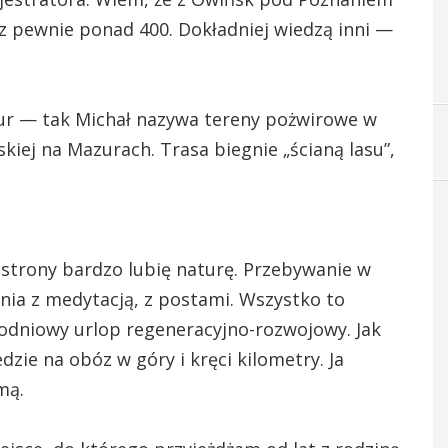
az pewnie ponad 400. Dokładniej wiedzą inni —
r — tak Michał nazywa tereny pożwirowe w
iej na Mazurach. Trasa biegnie „ścianą lasu”,
 strony bardzo lubię naturę. Przebywanie w
nia z medytacją, z postami. Wszystko to
godniowy urlop regeneracyjno-rozwojowy. Jak
dzie na obóz w góry i kręci kilometry. Ja
mą.