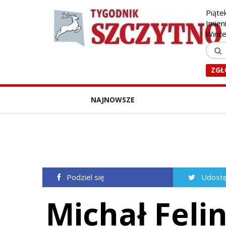
Piąte
Imien
Winc
ZGŁ
NAJNOWSZE
Podziel się
Udostę
Michał Feli