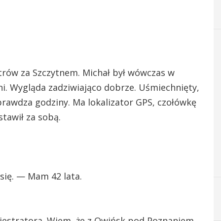
trów za Szczytnem. Michał był wówczas w
dni. Wygląda zadziwiająco dobrze. Uśmiechnięty,
sprawdza godziny. Ma lokalizator GPS, czołówkę
tawił za sobą.
 się. — Mam 42 lata.
jestratora. Wiem, że z Owińsk pod Poznaniem