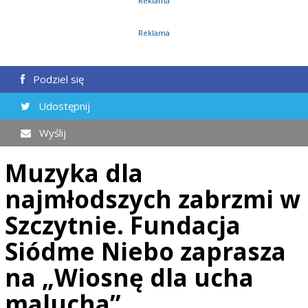
Reklama
Reklama
Podziel się
Udostępnij
Wyślij
Muzyka dla
najmłodszych zabrzmi w
Szczytnie. Fundacja
Siódme Niebo zaprasza
na „Wiosnę dla ucha
malucha”