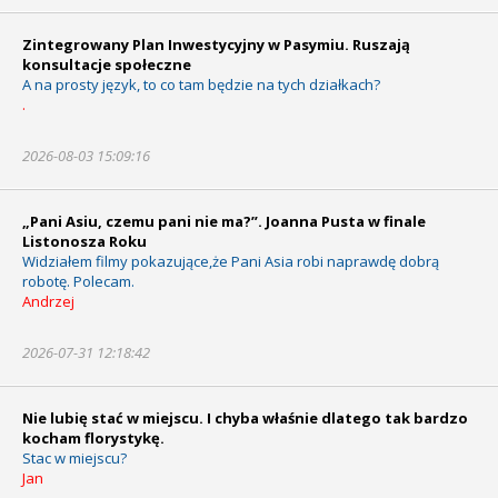
Zintegrowany Plan Inwestycyjny w Pasymiu. Ruszają
konsultacje społeczne
A na prosty język, to co tam będzie na tych działkach?
.
2026-08-03 15:09:16
„Pani Asiu, czemu pani nie ma?”. Joanna Pusta w finale
Listonosza Roku
Widziałem filmy pokazujące,że Pani Asia robi naprawdę dobrą
robotę. Polecam.
Andrzej
2026-07-31 12:18:42
Nie lubię stać w miejscu. I chyba właśnie dlatego tak bardzo
kocham florystykę.
Stac w miejscu?
Jan