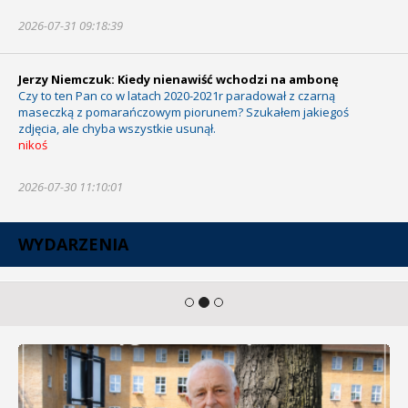
2026-07-31 09:18:39
Jerzy Niemczuk: Kiedy nienawiść wchodzi na ambonę
Czy to ten Pan co w latach 2020-2021r paradował z czarną
maseczką z pomarańczowym piorunem? Szukałem jakiegoś
zdjęcia, ale chyba wszystkie usunął.
nikoś
2026-07-30 11:10:01
WYDARZENIA