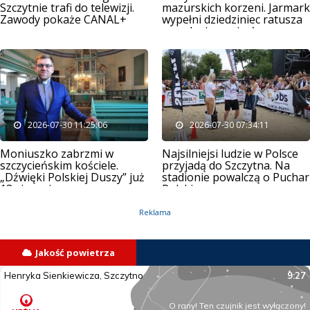
Szczytnie trafi do telewizji.
mazurskich korzeni. Jarmark
Zawody pokaże CANAL+
wypełni dziedziniec ratusza
muzyką i rzemiosłem
2026-07-30 11:25:06
2026-07-30 07:34:11
Moniuszko zabrzmi w
Najsilniejsi ludzie w Polsce
szczycieńskim kościele.
przyjadą do Szczytna. Na
„Dźwięki Polskiej Duszy” już
stadionie powalczą o Puchar
13 sierpnia
Polski
Reklama
Jakość powietrza