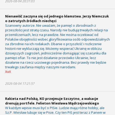
2026-08-04 20:31:03
Nienawiść zaczyna się od jednego kłamstwa. Jerzy Niemczuk
o zatrutych źródłach niechęci
Szanowny autorze. Nie uważam, że pamięć o zbrodniach z
przeszłości jest stratą czasu. Narody nie budują trwałych relacji na
przemilczeniach, lecz na prawdzie. Nie można oczekiwać od
Polaków obojętności wobec gloryfikowania osób odpowiedzialnych
za zbrodnie na ich rodakach. Dbanie o przyszłość i rozliczenie
historii nie wykluczają się. Możemy wspierać Ukrainę w obliczu
dzisiejszych zagrożeń, jednocześnie domagając się szacunku dla
pamięci ofiar. To nie jest działanie przeciwko Ukrainie, lecz
działanie na rzecz uczciwego pojednania. Bez prawdy nie będzie
trwałego zaufania między naszymi narodami.
XxX
2026-08-04 17:21:57
Rakieta nad Polską, KO przejmuje Szczytno, a wakacje
drenują portfele. Felieton Wiesława Mądrzejowskiego
W każdym wpisie musi być o PISie. Ludzie mają różne hobby, ale
Sz.P. Wiesław lubuje się w Pisie. Czy ten PiS jest teraz z Panem w