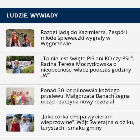
LUDZIE, WYWIADY
Rozogi jadą do Kazimierza. Zespół i
młode śpiewaczki wygrały w
Węgorzewie
„To nie jest święto PiS ani KO czy PSL”.
Radna Teresa Moczydłowska o
nieobecności władz podczas godziny
„W”
Ponad 30 lat pilnowała każdego
przelewu. Małgorzata Banach żegna
urząd i zaczyna nowy rozdział
„Jako córka chłopa wybieram
wieprzowinę”. Wójt Świętajna o dziku,
turystach i smaku gminy