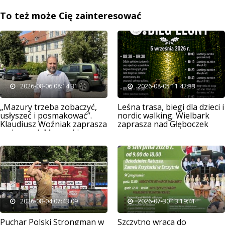
To też może Cię zainteresować
2026-08-06 08:14:31
2026-08-05 11:42:33
„Mazury trzeba zobaczyć,
Leśna trasa, biegi dla dzieci i
usłyszeć i posmakować”.
nordic walking. Wielbark
Klaudiusz Woźniak zaprasza
zaprasza nad Głęboczek
na Jarmark Mazurski
2026-08-04 07:43:09
2026-07-30 13:19:41
Puchar Polski Strongman w
Szczytno wraca do