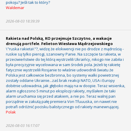
pokoju? Jeśli tak to który?
Waldemar
2026-08-03 18:39:39
Rakieta nad Polską, KO przejmuje Szczytno, a wakacje
drenują portfele. Felieton Wiesława Mądrzejowskiego
\"ruska rakieta\"?, widzę że elokwencji nie po drodze z mądrością -
ruskie są tylko pierogi, szanowny Panie. Na szczęcie ta rakieta, w
przeciwieństwie do tej którą wystrzelili Ukraińcy, nikogo nie zabiła i
była precyzyjnie wycelowana w sam środek pola. Jeżeli tę rakietę
fatycznie wystrzelili Rosjanie to właśnie udowodnili światu że
Polska jest całkowicie bezbronna, bo systemy walki powietrznej
zostały oddane Ukrainie...zaś brak reakcji NATO, USA i Europy
dobitnie udowadnia, jak głęboko mają na w doopie. Teraz wisienka,
alarm ogłoszono 5 minut po eksplozji rakiety, myślałem że taki
alarm uruchamia się przed atakiem, a nie po. Teraz walnij pan
porządnie w zakutą pałę premiera Von Tfuuuska, on nawet nie
potrafi odróżnić pocisku balistycznego od rakiety manewrującej.
Polak
2026-08-03 16:17:07