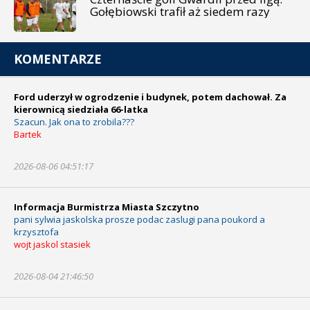
Gołębiowski trafił aż siedem razy
KOMENTARZE
Ford uderzył w ogrodzenie i budynek, potem dachował. Za
kierownicą siedziała 66-latka
Szacun. Jak ona to zrobila???
Bartek
2026-08-06 04:51:17
Informacja Burmistrza Miasta Szczytno
pani sylwia jaskolska prosze podac zaslugi pana poukord a
krzysztofa
wojt jaskol stasiek
2026-08-04 21:46:50