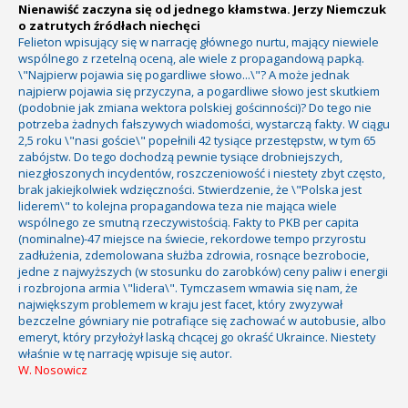
Nienawiść zaczyna się od jednego kłamstwa. Jerzy Niemczuk
o zatrutych źródłach niechęci
Felieton wpisujący się w narrację głównego nurtu, mający niewiele
wspólnego z rzetelną oceną, ale wiele z propagandową papką.
\"Najpierw pojawia się pogardliwe słowo...\"? A może jednak
najpierw pojawia się przyczyna, a pogardliwe słowo jest skutkiem
(podobnie jak zmiana wektora polskiej gościnności)? Do tego nie
potrzeba żadnych fałszywych wiadomości, wystarczą fakty. W ciągu
2,5 roku \"nasi goście\" popełnili 42 tysiące przestępstw, w tym 65
zabójstw. Do tego dochodzą pewnie tysiące drobniejszych,
niezgłoszonych incydentów, roszczeniowość i niestety zbyt często,
brak jakiejkolwiek wdzięczności. Stwierdzenie, że \"Polska jest
liderem\" to kolejna propagandowa teza nie mająca wiele
wspólnego ze smutną rzeczywistością. Fakty to PKB per capita
(nominalne)-47 miejsce na świecie, rekordowe tempo przyrostu
zadłużenia, zdemolowana służba zdrowia, rosnące bezrobocie,
jedne z najwyższych (w stosunku do zarobków) ceny paliw i energii
i rozbrojona armia \"lidera\". Tymczasem wmawia się nam, że
największym problemem w kraju jest facet, który zwyzywał
bezczelne gówniary nie potrafiące się zachować w autobusie, albo
emeryt, który przyłożył laską chcącej go okraść Ukraince. Niestety
właśnie w tę narrację wpisuje się autor.
W. Nosowicz