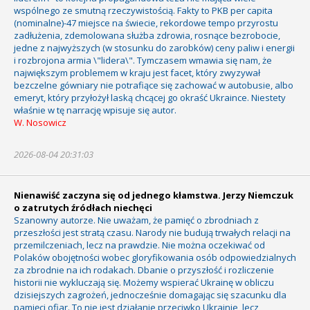
wspólnego ze smutną rzeczywistością. Fakty to PKB per capita
(nominalne)-47 miejsce na świecie, rekordowe tempo przyrostu
zadłużenia, zdemolowana służba zdrowia, rosnące bezrobocie,
jedne z najwyższych (w stosunku do zarobków) ceny paliw i energii
i rozbrojona armia \"lidera\". Tymczasem wmawia się nam, że
największym problemem w kraju jest facet, który zwyzywał
bezczelne gówniary nie potrafiące się zachować w autobusie, albo
emeryt, który przyłożył laską chcącej go okraść Ukraince. Niestety
właśnie w tę narrację wpisuje się autor.
W. Nosowicz
2026-08-04 20:31:03
Nienawiść zaczyna się od jednego kłamstwa. Jerzy Niemczuk
o zatrutych źródłach niechęci
Szanowny autorze. Nie uważam, że pamięć o zbrodniach z
przeszłości jest stratą czasu. Narody nie budują trwałych relacji na
przemilczeniach, lecz na prawdzie. Nie można oczekiwać od
Polaków obojętności wobec gloryfikowania osób odpowiedzialnych
za zbrodnie na ich rodakach. Dbanie o przyszłość i rozliczenie
historii nie wykluczają się. Możemy wspierać Ukrainę w obliczu
dzisiejszych zagrożeń, jednocześnie domagając się szacunku dla
pamięci ofiar. To nie jest działanie przeciwko Ukrainie, lecz