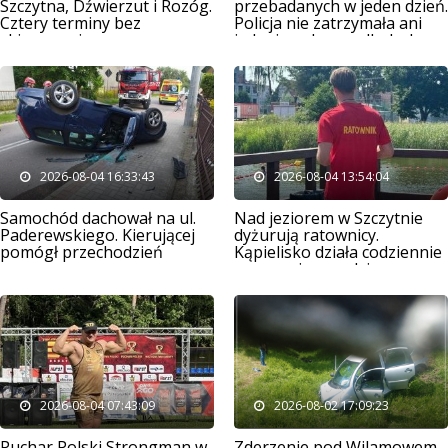
Szczytna, Dźwierzut i Rozóg.
przebadanych w jeden dzień.
Cztery terminy bez
Policja nie zatrzymała ani
skierowania
jednej osoby po alkoholu
2026-08-04 16:33:43
2026-08-04 13:54:04
Samochód dachował na ul.
Nad jeziorem w Szczytnie
Paderewskiego. Kierującej
dyżurują ratownicy.
pomógł przechodzień
Kąpielisko działa codziennie
przez osiem godzin
2026-08-04 07:43:09
2026-08-02 17:09:23
Puchar Polski Strongman w
Zderzenie pod Wilamowem.