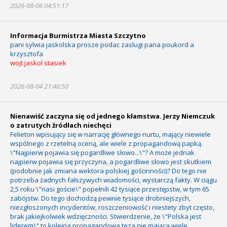
2026-08-06 04:51:17
Informacja Burmistrza Miasta Szczytno
pani sylwia jaskolska prosze podac zaslugi pana poukord a
krzysztofa
wojt jaskol stasiek
2026-08-04 21:46:50
Nienawiść zaczyna się od jednego kłamstwa. Jerzy Niemczuk
o zatrutych źródłach niechęci
Felieton wpisujący się w narrację głównego nurtu, mający niewiele
wspólnego z rzetelną oceną, ale wiele z propagandową papką.
\"Najpierw pojawia się pogardliwe słowo...\"? A może jednak
najpierw pojawia się przyczyna, a pogardliwe słowo jest skutkiem
(podobnie jak zmiana wektora polskiej gościnności)? Do tego nie
potrzeba żadnych fałszywych wiadomości, wystarczą fakty. W ciągu
2,5 roku \"nasi goście\" popełnili 42 tysiące przestępstw, w tym 65
zabójstw. Do tego dochodzą pewnie tysiące drobniejszych,
niezgłoszonych incydentów, roszczeniowość i niestety zbyt często,
brak jakiejkolwiek wdzięczności. Stwierdzenie, że \"Polska jest
liderem\" to kolejna propagandowa teza nie mająca wiele