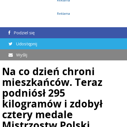
Reklama
Reklama
Podziel się
Udostępnij
Wyślij
Na co dzień chroni
mieszkańców. Teraz
podniósł 295
kilogramów i zdobył
cztery medale
Mistrzostw Polski