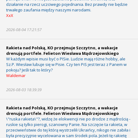
działanie na rzecz uczciwego pojednania. Bez prawdy nie będzie
trwałego zaufania między naszymi narodami.
XxX
2026-08-04 17:21:57
Rakieta nad Polską, KO przejmuje Szczytno, a wakacje
drenują portfele. Felieton Wiesława Mądrzejowskiego
W każdym wpisie musi być o PISie. Ludzie mają różne hobby, ale
Sz.P. Wiesław lubuje się w Pisie. Czy ten PiS jest teraz z Panem w
pokoju? Jeśli tak to który?
Waldemar
2026-08-03 18:39:39
Rakieta nad Polską, KO przejmuje Szczytno, a wakacje
drenują portfele. Felieton Wiesława Mądrzejowskiego
\"ruska rakieta\"?, widzę że elokwencji nie po drodze z mądrością -
ruskie są tylko pierogi, szanowny Panie. Na szczęcie ta rakieta, w
przeciwieństwie do tej którą wystrzelili Ukraińcy, nikogo nie zabiła i
była precyzyjnie wycelowana w sam środek pola. Jeżeli tę rakietę