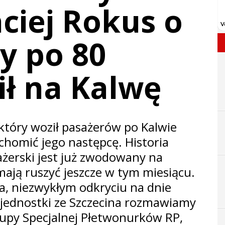
ciej Rokus o
ry po 80
ił na Kalwę
 który woził pasażerów po Kalwie
chomić jego następcę. Historia
ażerski jest już zwodowany na
 mają ruszyć jeszcze w tym miesiącu.
ia, niezwykłym odkryciu na dnie
j jednostki ze Szczecina rozmawiamy
upy Specjalnej Płetwonurków RP,