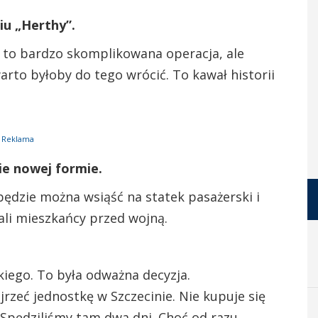
iu „Herthy”.
y to bardzo skomplikowana operacja, ale
arto byłoby do tego wrócić. To kawał historii
Reklama
ie nowej formie.
 będzie można wsiąść na statek pasażerski i
ali mieszkańcy przed wojną.
iego. To była odważna decyzja.
zeć jednostkę w Szczecinie. Nie kupuje się
. Spędziliśmy tam dwa dni. Choć od razu