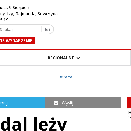
iela, 9 Sierpień
iny: Izy, Rajmunda, Seweryna
45:20
OŚ WYDARZENIE
REGIONALNE
Reklama
pnij
Wyślij
dal leży