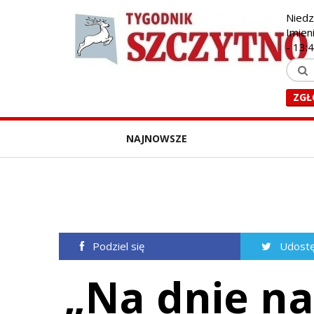
Niedz
Imien
-
13:
ZGŁ
NAJNOWSZE
Podziel się
Udostę
„Na dnie na