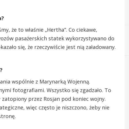
a?
śmy, że to właśnie „Hertha”. Co ciekawe,
ewozów pasażerskich statek wykorzystywano do
kazało się, że rzeczywiście jest nią załadowany.
ą?
dania wspólnie z Marynarką Wojenną.
ymi fotografiami. Wszystko się zgadzało. To
 zatopiony przez Rosjan pod koniec wojny.
tegiczne, więc często je niszczono, żeby nie
stronę.