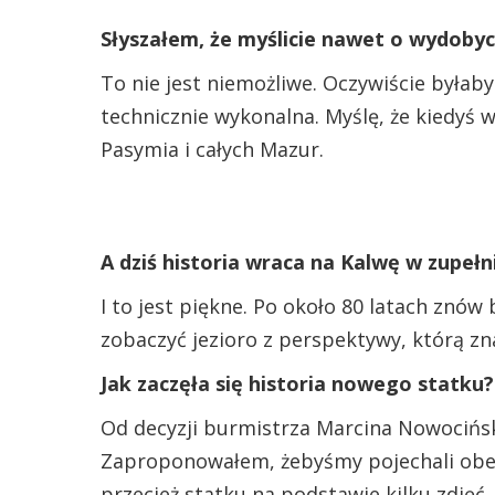
Słyszałem, że myślicie nawet o wydobyc
To nie jest niemożliwe. Oczywiście byłab
technicznie wykonalna. Myślę, że kiedyś w
Pasymia i całych Mazur.
A dziś historia wraca na Kalwę w zupełn
I to jest piękne. Po około 80 latach znów
zobaczyć jezioro z perspektywy, którą zn
Jak zaczęła się historia nowego statku?
Od decyzji burmistrza Marcina Nowocińsk
Zaproponowałem, żebyśmy pojechali obejr
przecież statku na podstawie kilku zdjęć