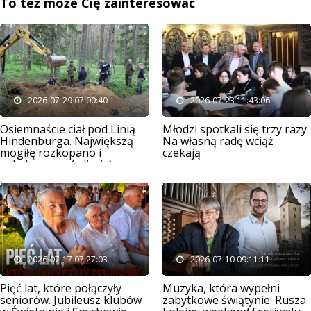
To też może Cię zainteresować
2026-07-29 07:00:40
2026-07-23 11:43:06
Osiemnaście ciał pod Linią
Młodzi spotkali się trzy razy.
Hindenburga. Największą
Na własną radę wciąż
mogiłę rozkopano i
czekają
splądrowano (zdjęcia)
2026-07-17 07:27:03
2026-07-10 09:11:11
Pięć lat, które połączyły
Muzyka, która wypełni
seniorów. Jubileusz klubów
zabytkowe świątynie. Rusza