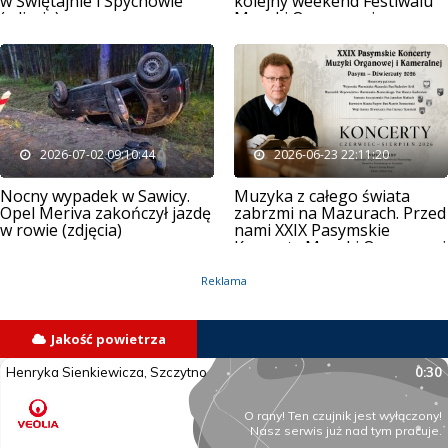
w Świętajnie i Spychowie
kolejny weekend Festiwalu
(zdjęcia)
Muzyki Organowej
2026-07-02 09:10:44
2026-06-23 22:11:20
Nocny wypadek w Sawicy.
Muzyka z całego świata
Opel Meriva zakończył jazdę
zabrzmi na Mazurach. Przed
w rowie (zdjęcia)
nami XXIX Pasymskie
Koncerty Muzyki Organowej
i Kameralnej
Reklama
Jakość powietrza