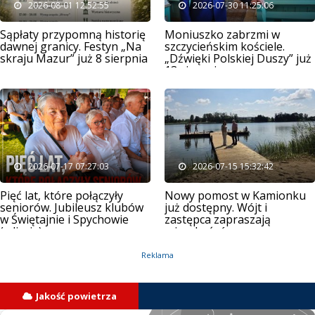
2026-08-01 12:52:55
2026-07-30 11:25:06
Sąpłaty przypomną historię
Moniuszko zabrzmi w
dawnej granicy. Festyn „Na
szczycieńskim kościele.
skraju Mazur” już 8 sierpnia
„Dźwięki Polskiej Duszy” już
13 sierpnia
2026-07-17 07:27:03
2026-07-15 15:32:42
Pięć lat, które połączyły
Nowy pomost w Kamionku
seniorów. Jubileusz klubów
już dostępny. Wójt i
w Świętajnie i Spychowie
zastępca zapraszają
(zdjęcia)
mieszkańców
Reklama
Jakość powietrza