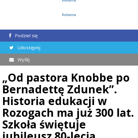
Reklama
Reklama
Podziel się
Udostępnij
Wyślij
„Od pastora Knobbe po
Bernadettę Zdunek”.
Historia edukacji w
Rozogach ma już 300 lat.
Szkoła świętuje
jubileusz 80-lecia