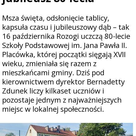
Msza
święta, odsłonięcie tablicy,
kapsuła czasu i jubileuszowy dąb
– tak
16 pa
ździernika Rozogi uczczą 80-lecie
Szkoły Podstawowej im. Jana Pawła II.
Plac
ówka, której pocz
ątki sięgają XVII
wieku, zmieniała się razem z
mieszkańcami gminy. Dziś pod
kierownictwem dyrektor Bernadetty
Zdunek liczy kilkaset uczni
ów i
pozostaje jednym z najwa
żniejszych
miejsc w lokalnej społeczności.