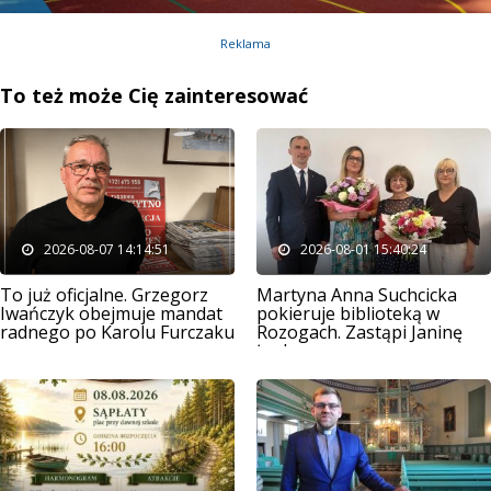
Reklama
To też może Cię zainteresować
2026-08-07 14:14:51
2026-08-01 15:40:24
To już oficjalne. Grzegorz
Martyna Anna Suchcicka
Iwańczyk obejmuje mandat
pokieruje biblioteką w
radnego po Karolu Furczaku
Rozogach. Zastąpi Janinę
Łachacz