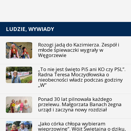
LUDZIE, WYWIADY
Rozogi jadą do Kazimierza. Zespół i
młode śpiewaczki wygrały w
Węgorzewie
„To nie jest święto PiS ani KO czy PSL”.
Radna Teresa Moczydłowska o
nieobecności władz podczas godziny
„W”
Ponad 30 lat pilnowała każdego
przelewu. Małgorzata Banach żegna
urząd i zaczyna nowy rozdział
„Jako córka chłopa wybieram
wieprzowinę”. Wójt Świętajna o dziku,