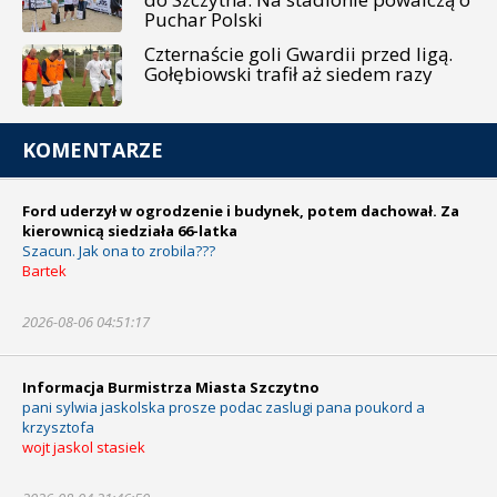
Puchar Polski
Czternaście goli Gwardii przed ligą.
Gołębiowski trafił aż siedem razy
KOMENTARZE
Ford uderzył w ogrodzenie i budynek, potem dachował. Za
kierownicą siedziała 66-latka
Szacun. Jak ona to zrobila???
Bartek
2026-08-06 04:51:17
Informacja Burmistrza Miasta Szczytno
pani sylwia jaskolska prosze podac zaslugi pana poukord a
krzysztofa
wojt jaskol stasiek