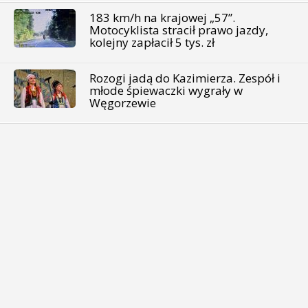
183 km/h na krajowej „57”.
Motocyklista stracił prawo jazdy,
kolejny zapłacił 5 tys. zł
Rozogi jadą do Kazimierza. Zespół i
młode śpiewaczki wygrały w
Węgorzewie