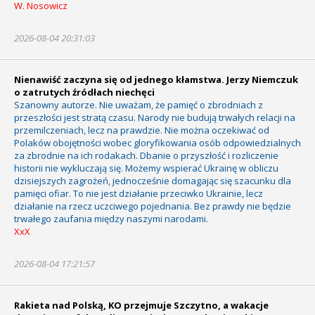
W. Nosowicz
2026-08-04 20:31:03
Nienawiść zaczyna się od jednego kłamstwa. Jerzy Niemczuk
o zatrutych źródłach niechęci
Szanowny autorze. Nie uważam, że pamięć o zbrodniach z
przeszłości jest stratą czasu. Narody nie budują trwałych relacji na
przemilczeniach, lecz na prawdzie. Nie można oczekiwać od
Polaków obojętności wobec gloryfikowania osób odpowiedzialnych
za zbrodnie na ich rodakach. Dbanie o przyszłość i rozliczenie
historii nie wykluczają się. Możemy wspierać Ukrainę w obliczu
dzisiejszych zagrożeń, jednocześnie domagając się szacunku dla
pamięci ofiar. To nie jest działanie przeciwko Ukrainie, lecz
działanie na rzecz uczciwego pojednania. Bez prawdy nie będzie
trwałego zaufania między naszymi narodami.
XxX
2026-08-04 17:21:57
Rakieta nad Polską, KO przejmuje Szczytno, a wakacje