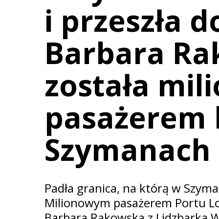
i przeszła do
Barbara Ra
została mi
pasażerem 
Szymanach
Padła granica, na którą w Szym
Milionowym pasażerem Portu Lo
Barbara Rakowska z Lidzbarka W