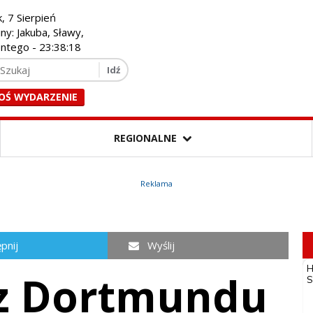
k, 7 Sierpień
iny: Jakuba, Sławy,
entego -
23:38:19
OŚ WYDARZENIE
REGIONALNE
Reklama
pnij
Wyślij
 z Dortmundu