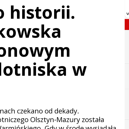
 historii.
kowska
lionowym
lotniska w
anach czekano od dekady.
tniczego Olsztyn-Mazury została
armińskiego. Gdy w środę wysiadała