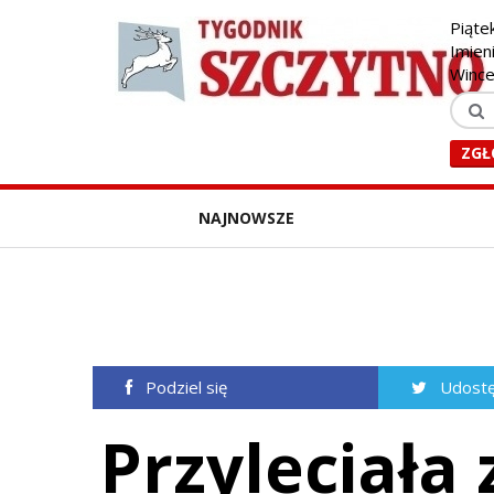
Piąte
Imien
Winc
ZGŁ
NAJNOWSZE
Podziel się
Udostę
Przyleciała