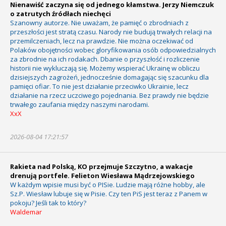
Nienawiść zaczyna się od jednego kłamstwa. Jerzy Niemczuk
o zatrutych źródłach niechęci
Szanowny autorze. Nie uważam, że pamięć o zbrodniach z
przeszłości jest stratą czasu. Narody nie budują trwałych relacji na
przemilczeniach, lecz na prawdzie. Nie można oczekiwać od
Polaków obojętności wobec gloryfikowania osób odpowiedzialnych
za zbrodnie na ich rodakach. Dbanie o przyszłość i rozliczenie
historii nie wykluczają się. Możemy wspierać Ukrainę w obliczu
dzisiejszych zagrożeń, jednocześnie domagając się szacunku dla
pamięci ofiar. To nie jest działanie przeciwko Ukrainie, lecz
działanie na rzecz uczciwego pojednania. Bez prawdy nie będzie
trwałego zaufania między naszymi narodami.
XxX
2026-08-04 17:21:57
Rakieta nad Polską, KO przejmuje Szczytno, a wakacje
drenują portfele. Felieton Wiesława Mądrzejowskiego
W każdym wpisie musi być o PISie. Ludzie mają różne hobby, ale
Sz.P. Wiesław lubuje się w Pisie. Czy ten PiS jest teraz z Panem w
pokoju? Jeśli tak to który?
Waldemar