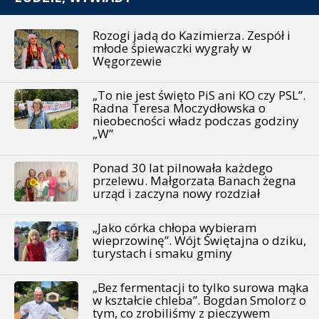
Rozogi jadą do Kazimierza. Zespół i
młode śpiewaczki wygrały w
Węgorzewie
„To nie jest święto PiS ani KO czy PSL”.
Radna Teresa Moczydłowska o
nieobecności władz podczas godziny
„W”
Ponad 30 lat pilnowała każdego
przelewu. Małgorzata Banach żegna
urząd i zaczyna nowy rozdział
„Jako córka chłopa wybieram
wieprzowinę”. Wójt Świętajna o dziku,
turystach i smaku gminy
„Bez fermentacji to tylko surowa mąka
w kształcie chleba”. Bogdan Smolorz o
tym, co zrobiliśmy z pieczywem