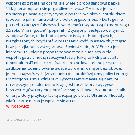
wspólnego z rzetelną oceną, ale wiele z propagandową papką.
\"Najpierw pojawia się pogardliwe słowo...\"? A może jednak
najpierw pojawia się przyczyna, a pogardliwe słowo jest skutkiem
(podobnie jak zmiana wektora polskiej gościnności)? Do tego nie
potrzeba żadnych fałszywych wiadomości, wystarczą fakty. W ciągu
2,5 roku \"nasi goście\" popełnili 42 tysiące przestępstw, w tym 65
zabójstw. Do tego dochodzą pewnie tysiące drobniejszych,
niezgłoszonych incydentów, roszczeniowość i niestety zbyt często,
brak jakiejkolwiek wdzięczności. Stwierdzenie, że \"Polska jest
liderem\" to kolejna propagandowa teza nie mająca wiele
wspólnego ze smutną rzeczywistością. Fakty to PKB per capita
(nominalne)-47 miejsce na świecie, rekordowe tempo przyrostu
zadłużenia, zdemolowana służba zdrowia, rosnące bezrobocie,
jedne z najwyższych (w stosunku do zarobków) ceny paliw i energii
i rozbrojona armia \"lidera\". Tymczasem wmawia się nam, że
największym problemem w kraju jest facet, który zwyzywał
bezczelne gówniary nie potrafiące się zachować w autobusie, albo
emeryt, który przyłożył laską chcącej go okraść Ukraince. Niestety
właśnie w tę narrację wpisuje się autor.
W. Nosowicz
2026-08-04 20:31:03