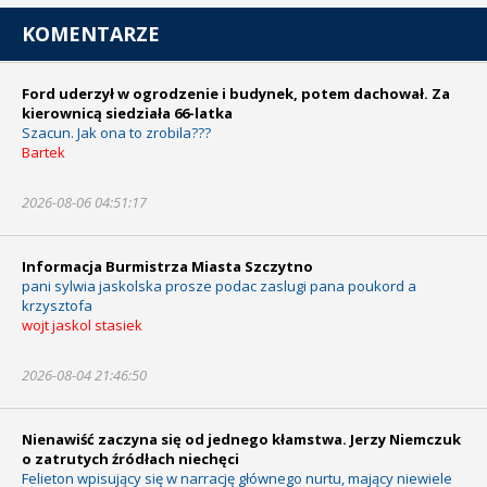
KOMENTARZE
Ford uderzył w ogrodzenie i budynek, potem dachował. Za
kierownicą siedziała 66-latka
Szacun. Jak ona to zrobila???
Bartek
2026-08-06 04:51:17
Informacja Burmistrza Miasta Szczytno
pani sylwia jaskolska prosze podac zaslugi pana poukord a
krzysztofa
wojt jaskol stasiek
2026-08-04 21:46:50
Nienawiść zaczyna się od jednego kłamstwa. Jerzy Niemczuk
o zatrutych źródłach niechęci
Felieton wpisujący się w narrację głównego nurtu, mający niewiele