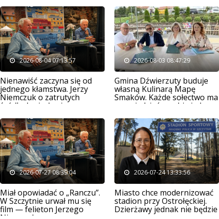
2026-08-04 07:13:57
2026-08-03 08:47:29
Nienawiść zaczyna się od
Gmina Dźwierzuty buduje
jednego kłamstwa. Jerzy
własną Kulinarą Mapę
Niemczuk o zatrutych
Smaków. Każde sołectwo ma
źródłach niechęci
opowiedzieć o sobie jednym
daniem
2026-07-27 08:39:04
2026-07-24 13:33:56
Miał opowiadać o „Ranczu”.
Miasto chce modernizować
W Szczytnie urwał mu się
stadion przy Ostrołęckiej.
film — felieton Jerzego
Dzierżawy jednak nie będzie
Niemczuka