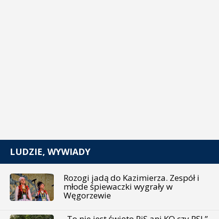
LUDZIE, WYWIADY
Rozogi jadą do Kazimierza. Zespół i
młode śpiewaczki wygrały w
Węgorzewie
„To nie jest święto PiS ani KO czy PSL”.