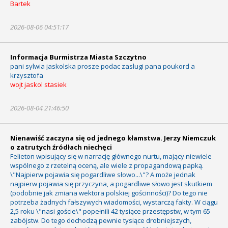
Bartek
2026-08-06 04:51:17
Informacja Burmistrza Miasta Szczytno
pani sylwia jaskolska prosze podac zaslugi pana poukord a
krzysztofa
wojt jaskol stasiek
2026-08-04 21:46:50
Nienawiść zaczyna się od jednego kłamstwa. Jerzy Niemczuk
o zatrutych źródłach niechęci
Felieton wpisujący się w narrację głównego nurtu, mający niewiele
wspólnego z rzetelną oceną, ale wiele z propagandową papką.
\"Najpierw pojawia się pogardliwe słowo...\"? A może jednak
najpierw pojawia się przyczyna, a pogardliwe słowo jest skutkiem
(podobnie jak zmiana wektora polskiej gościnności)? Do tego nie
potrzeba żadnych fałszywych wiadomości, wystarczą fakty. W ciągu
2,5 roku \"nasi goście\" popełnili 42 tysiące przestępstw, w tym 65
zabójstw. Do tego dochodzą pewnie tysiące drobniejszych,