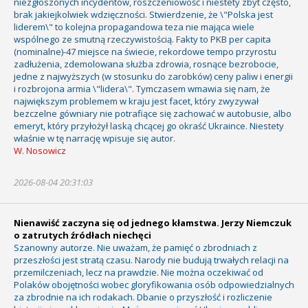
niezgłoszonych incydentów, roszczeniowość i niestety zbyt często,
brak jakiejkolwiek wdzięczności. Stwierdzenie, że \"Polska jest
liderem\" to kolejna propagandowa teza nie mająca wiele
wspólnego ze smutną rzeczywistością. Fakty to PKB per capita
(nominalne)-47 miejsce na świecie, rekordowe tempo przyrostu
zadłużenia, zdemolowana służba zdrowia, rosnące bezrobocie,
jedne z najwyższych (w stosunku do zarobków) ceny paliw i energii
i rozbrojona armia \"lidera\". Tymczasem wmawia się nam, że
największym problemem w kraju jest facet, który zwyzywał
bezczelne gówniary nie potrafiące się zachować w autobusie, albo
emeryt, który przyłożył laską chcącej go okraść Ukraince. Niestety
właśnie w tę narrację wpisuje się autor.
W. Nosowicz
2026-08-04 20:31:03
Nienawiść zaczyna się od jednego kłamstwa. Jerzy Niemczuk
o zatrutych źródłach niechęci
Szanowny autorze. Nie uważam, że pamięć o zbrodniach z
przeszłości jest stratą czasu. Narody nie budują trwałych relacji na
przemilczeniach, lecz na prawdzie. Nie można oczekiwać od
Polaków obojętności wobec gloryfikowania osób odpowiedzialnych
za zbrodnie na ich rodakach. Dbanie o przyszłość i rozliczenie