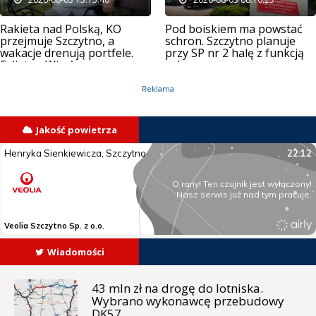
Rakieta nad Polską, KO
Pod boiskiem ma powstać
przejmuje Szczytno, a
schron. Szczytno planuje
wakacje drenują portfele.
przy SP nr 2 halę z funkcją
Felieton Wiesława
ochronną
Mądrzejowskiego
Reklama
Jakość powietrza
Wiadomości
43 mln zł na drogę do lotniska.
Wybrano wykonawcę przebudowy
DK57