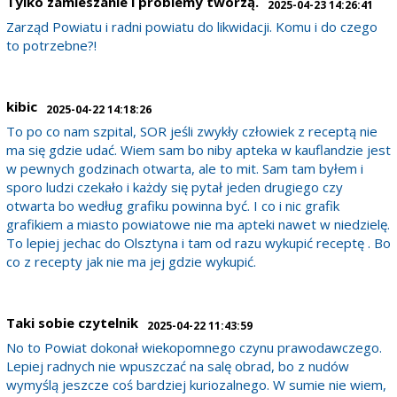
Tylko zamieszanie i problemy tworzą.
2025-04-23 14:26:41
Zarząd Powiatu i radni powiatu do likwidacji. Komu i do czego
to potrzebne?!
kibic
2025-04-22 14:18:26
To po co nam szpital, SOR jeśli zwykły człowiek z receptą nie
ma się gdzie udać. Wiem sam bo niby apteka w kauflandzie jest
w pewnych godzinach otwarta, ale to mit. Sam tam byłem i
sporo ludzi czekało i każdy się pytał jeden drugiego czy
otwarta bo według grafiku powinna być. I co i nic grafik
grafikiem a miasto powiatowe nie ma apteki nawet w niedzielę.
To lepiej jechac do Olsztyna i tam od razu wykupić receptę . Bo
co z recepty jak nie ma jej gdzie wykupić.
Taki sobie czytelnik
2025-04-22 11:43:59
No to Powiat dokonał wiekopomnego czynu prawodawczego.
Lepiej radnych nie wpuszczać na salę obrad, bo z nudów
wymyślą jeszcze coś bardziej kuriozalnego. W sumie nie wiem,