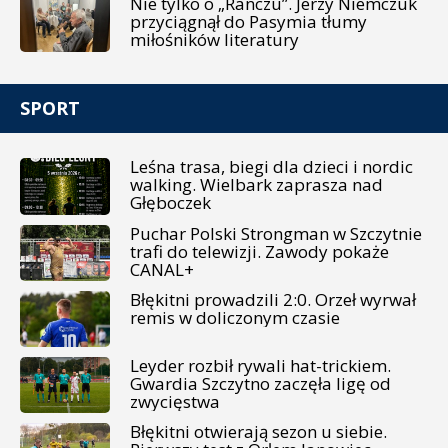
Nie tylko o „Ranczu”. Jerzy Niemczuk
przyciągnął do Pasymia tłumy
miłośników literatury
SPORT
Leśna trasa, biegi dla dzieci i nordic
walking. Wielbark zaprasza nad
Głęboczek
Puchar Polski Strongman w Szczytnie
trafi do telewizji. Zawody pokaże
CANAL+
Błękitni prowadzili 2:0. Orzeł wyrwał
remis w doliczonym czasie
Leyder rozbił rywali hat-trickiem.
Gwardia Szczytno zaczęła ligę od
zwycięstwa
Błękitni otwierają sezon u siebie.