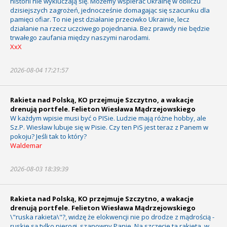
historii nie wykluczają się. Możemy wspierać Ukrainę w obliczu
dzisiejszych zagrożeń, jednocześnie domagając się szacunku dla
pamięci ofiar. To nie jest działanie przeciwko Ukrainie, lecz
działanie na rzecz uczciwego pojednania. Bez prawdy nie będzie
trwałego zaufania między naszymi narodami.
XxX
2026-08-04 17:21:57
Rakieta nad Polską, KO przejmuje Szczytno, a wakacje
drenują portfele. Felieton Wiesława Mądrzejowskiego
W każdym wpisie musi być o PISie. Ludzie mają różne hobby, ale
Sz.P. Wiesław lubuje się w Pisie. Czy ten PiS jest teraz z Panem w
pokoju? Jeśli tak to który?
Waldemar
2026-08-03 18:39:39
Rakieta nad Polską, KO przejmuje Szczytno, a wakacje
drenują portfele. Felieton Wiesława Mądrzejowskiego
\"ruska rakieta\"?, widzę że elokwencji nie po drodze z mądrością -
ruskie są tylko pierogi, szanowny Panie. Na szczęcie ta rakieta, w