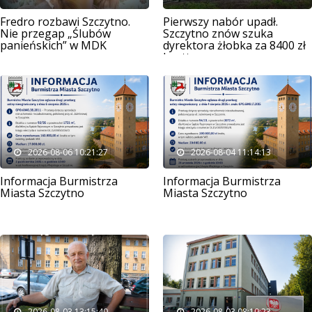
Fredro rozbawi Szczytno.
Pierwszy nabór upadł.
Nie przegap „Ślubów
Szczytno znów szuka
panieńskich” w MDK
dyrektora żłobka za 8400 zł
brutto
2026-08-06 10:21:27
2026-08-04 11:14:13
Informacja Burmistrza
Informacja Burmistrza
Miasta Szczytno
Miasta Szczytno
2026-08-03 13:15:40
2026-08-03 08:10:23