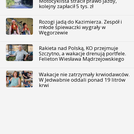
Motocyklista stracił prawo jazdy,
kolejny zapłacił 5 tys. zł
Rozogi jadą do Kazimierza. Zespół i
młode śpiewaczki wygrały w
Węgorzewie
Rakieta nad Polską, KO przejmuje
Szczytno, a wakacje drenują portfele.
Felieton Wiesława Mądrzejowskiego
Wakacje nie zatrzymały krwiodawców.
W Jedwabnie oddali ponad 19 litrów
krwi