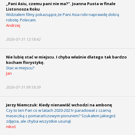
„Pani Asiu, czemu pani nie ma?”. Joanna Pusta w finale
Listonosza Roku
Widziałem filmy pokazujące,że Pani Asia robi naprawdę dobrą
robotę. Polecam.
Andrzej
2026-07-31 12:18:42
Nie lubię stać w miejscu. I chyba właśnie dlatego tak bardzo
kocham florystykę.
Stac w miejscu?
Jan
2026-07-31 09:18:39
Jerzy Niemczuk: Kiedy nienawiść wchodzi na ambonę
Czy to ten Pan co w latach 2020-2021r paradował z czarną
maseczką z pomarańczowym piorunem? Szukałem jakiegoś
zdjęcia, ale chyba wszystkie usunął.
nikoś