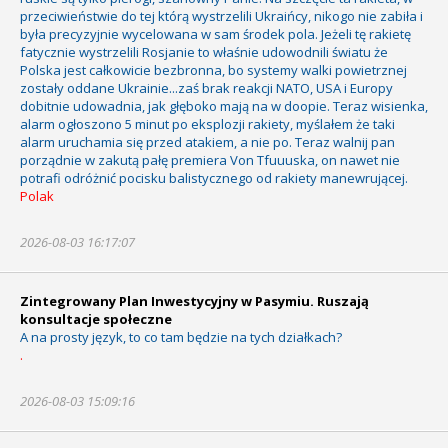
przeciwieństwie do tej którą wystrzelili Ukraińcy, nikogo nie zabiła i
była precyzyjnie wycelowana w sam środek pola. Jeżeli tę rakietę
fatycznie wystrzelili Rosjanie to właśnie udowodnili światu że
Polska jest całkowicie bezbronna, bo systemy walki powietrznej
zostały oddane Ukrainie...zaś brak reakcji NATO, USA i Europy
dobitnie udowadnia, jak głęboko mają na w doopie. Teraz wisienka,
alarm ogłoszono 5 minut po eksplozji rakiety, myślałem że taki
alarm uruchamia się przed atakiem, a nie po. Teraz walnij pan
porządnie w zakutą pałę premiera Von Tfuuuska, on nawet nie
potrafi odróżnić pocisku balistycznego od rakiety manewrującej.
Polak
2026-08-03 16:17:07
Zintegrowany Plan Inwestycyjny w Pasymiu. Ruszają
konsultacje społeczne
A na prosty język, to co tam będzie na tych działkach?
.
2026-08-03 15:09:16