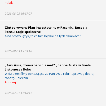
Polak
2026-08-03 16:17:07
Zintegrowany Plan Inwestycyjny w Pasymiu. Ruszają
konsultacje społeczne
A na prosty język, to co tam będzie na tych działkach?
.
2026-08-03 15:09:16
„Pani Asiu, czemu pani nie ma?”. Joanna Pusta w finale
Listonosza Roku
Widziałem filmy pokazujące,że Pani Asia robi naprawdę dobrą
robotę. Polecam.
Andrzej
2026-07-31 12:18:42