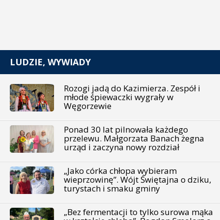
LUDZIE, WYWIADY
Rozogi jadą do Kazimierza. Zespół i
młode śpiewaczki wygrały w
Węgorzewie
Ponad 30 lat pilnowała każdego
przelewu. Małgorzata Banach żegna
urząd i zaczyna nowy rozdział
„Jako córka chłopa wybieram
wieprzowinę”. Wójt Świętajna o dziku,
turystach i smaku gminy
„Bez fermentacji to tylko surowa mąka