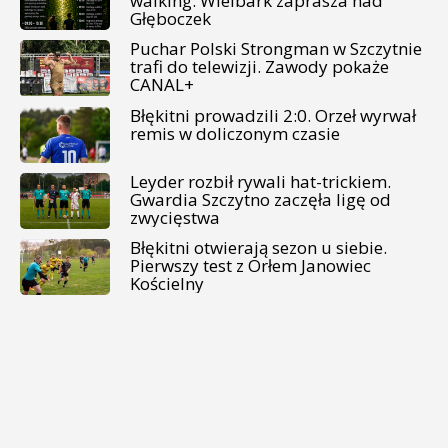
walking. Wielbark zaprasza nad
Głęboczek
Puchar Polski Strongman w Szczytnie
trafi do telewizji. Zawody pokaże
CANAL+
Błękitni prowadzili 2:0. Orzeł wyrwał
remis w doliczonym czasie
Leyder rozbił rywali hat-trickiem.
Gwardia Szczytno zaczęła ligę od
zwycięstwa
Błękitni otwierają sezon u siebie.
Pierwszy test z Orłem Janowiec
Kościelny