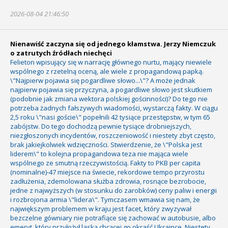
2026-08-04 21:46:50
Nienawiść zaczyna się od jednego kłamstwa. Jerzy Niemczuk
o zatrutych źródłach niechęci
Felieton wpisujący się w narrację głównego nurtu, mający niewiele
wspólnego z rzetelną oceną, ale wiele z propagandową papką.
\"Najpierw pojawia się pogardliwe słowo...\"? A może jednak
najpierw pojawia się przyczyna, a pogardliwe słowo jest skutkiem
(podobnie jak zmiana wektora polskiej gościnności)? Do tego nie
potrzeba żadnych fałszywych wiadomości, wystarczą fakty. W ciągu
2,5 roku \"nasi goście\" popełnili 42 tysiące przestępstw, w tym 65
zabójstw. Do tego dochodzą pewnie tysiące drobniejszych,
niezgłoszonych incydentów, roszczeniowość i niestety zbyt często,
brak jakiejkolwiek wdzięczności. Stwierdzenie, że \"Polska jest
liderem\" to kolejna propagandowa teza nie mająca wiele
wspólnego ze smutną rzeczywistością. Fakty to PKB per capita
(nominalne)-47 miejsce na świecie, rekordowe tempo przyrostu
zadłużenia, zdemolowana służba zdrowia, rosnące bezrobocie,
jedne z najwyższych (w stosunku do zarobków) ceny paliw i energii
i rozbrojona armia \"lidera\". Tymczasem wmawia się nam, że
największym problemem w kraju jest facet, który zwyzywał
bezczelne gówniary nie potrafiące się zachować w autobusie, albo
emeryt, który przyłożył laską chcącej go okraść Ukraince. Niestety