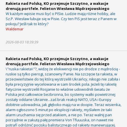
Rakieta nad Polską, KO przejmuje Szczytno, a wakacje
drenują portfele. Felieton Wiesława Mądrzejowskiego
W każdym wpisie musi być o PISie. Ludzie mają różne hobby, ale
Sz.P. Wiesław lubuje się w Pisie. Czy ten PiS jest teraz z Panem w
pokoju? Jeśli tak to który?
Waldemar
2026-08-03 18:39:39
Rakieta nad Polską, KO przejmuje Szczytno, a wakacje
drenują portfele. Felieton Wiesława Mądrzejowskiego
\"ruska rakieta\"?, widzę że elokwencji nie po drodze z mądrością -
ruskie są tylko pierogi, szanowny Panie. Na szczęcie ta rakieta, w
przeciwieństwie do tej którą wystrzelili Ukraińcy, nikogo nie zabiła i
była precyzyjnie wycelowana w sam środek pola. Jeżeli tę rakietę
fatycznie wystrzelili Rosjanie to właśnie udowodnili światu że
Polska jest całkowicie bezbronna, bo systemy walki powietrznej
zostały oddane Ukrainie...zaś brak reakcji NATO, USA i Europy
dobitnie udowadnia, jak głęboko mają na w doopie. Teraz wisienka,
alarm ogłoszono 5 minut po eksplozji rakiety, myślałem że taki
alarm uruchamia się przed atakiem, a nie po. Teraz walnij pan
porządnie w zakutą pałę premiera Von Tfuuuska, on nawet nie
potrafi odróżnić pocisku balistycznego od rakiety manewrującej.