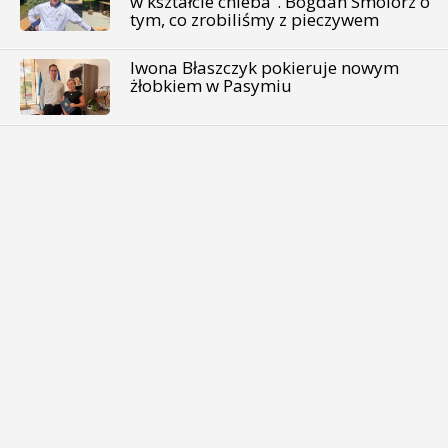
w kształcie chleba”. Bogdan Smolorz o
tym, co zrobiliśmy z pieczywem
Iwona Błaszczyk pokieruje nowym
żłobkiem w Pasymiu