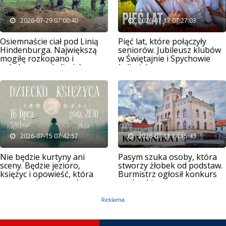
2026-07-29 07:00:40
2026-07-17 07:27:03
Osiemnaście ciał pod Linią
Pięć lat, które połączyły
Hindenburga. Największą
seniorów. Jubileusz klubów
mogiłę rozkopano i
w Świętajnie i Spychowie
splądrowano (zdjęcia)
(zdjęcia)
2026-07-15 07:42:57
2026-07-11 14:15:43
Nie będzie kurtyny ani
Pasym szuka osoby, która
sceny. Będzie jezioro,
stworzy żłobek od podstaw.
księżyc i opowieść, która
Burmistrz ogłosił konkurs
zaczyna się po zmroku
na dyrektora
Reklama