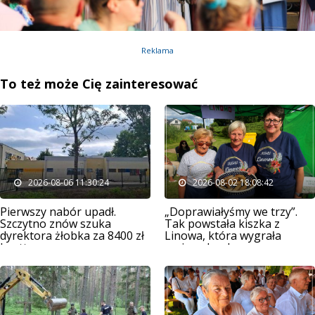
Reklama
To też może Cię zainteresować
2026-08-06 11:30:24
2026-08-02 18:08:42
Pierwszy nabór upadł.
„Doprawiałyśmy we trzy”.
Szczytno znów szuka
Tak powstała kiszka z
dyrektora żłobka za 8400 zł
Linowa, która wygrała
brutto
gminny konkurs