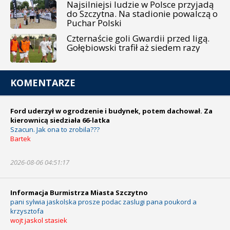
Najsilniejsi ludzie w Polsce przyjadą
do Szczytna. Na stadionie powalczą o
Puchar Polski
Czternaście goli Gwardii przed ligą.
Gołębiowski trafił aż siedem razy
KOMENTARZE
Ford uderzył w ogrodzenie i budynek, potem dachował. Za
kierownicą siedziała 66-latka
Szacun. Jak ona to zrobila???
Bartek
2026-08-06 04:51:17
Informacja Burmistrza Miasta Szczytno
pani sylwia jaskolska prosze podac zaslugi pana poukord a
krzysztofa
wojt jaskol stasiek