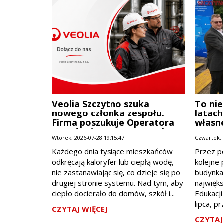
Veolia Szczytno szuka
To nie
nowego członka zespołu.
latach
Firma poszukuje Operatora
własne
Urządzeń Energetycznych
Wtorek, 2026-07-28 19:15:47
Czwartek, 
Każdego dnia tysiące mieszkańców
Przez p
odkręcają kaloryfer lub ciepłą wodę,
kolejne
nie zastanawiając się, co dzieje się po
budynka
drugiej stronie systemu. Nad tym, aby
najwięks
ciepło docierało do domów, szkół i...
Edukacji
lipca, prz
CZYTAJ WIĘCEJ
CZYTAJ