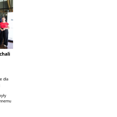
chali
e dla
ą
były
ennemu