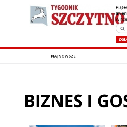
Piąte
Imien
Winc
ZGŁ
NAJNOWSZE
BIZNES I G