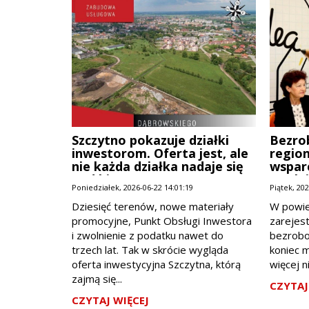
Szczytno pokazuje działki
Bezro
inwestorom. Oferta jest, ale
region
nie każda działka nadaje się
wsparc
pod biznes
zwoln
Poniedziałek, 2026-06-22 14:01:19
Piątek, 20
Dziesięć terenów, nowe materiały
W powie
promocyjne, Punkt Obsługi Inwestora
zarejes
i zwolnienie z podatku nawet do
bezrobo
trzech lat. Tak w skrócie wygląda
koniec m
oferta inwestycyjna Szczytna, którą
więcej n
zajmą się...
CZYTAJ
CZYTAJ WIĘCEJ