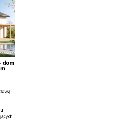
- dom
em
udową
bu
jących