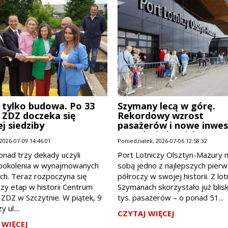
 tylko budowa. Po 33
Szymany lecą w górę.
 ZDZ doczeka się
Rekordowy wzrost
j siedziby
pasażerów i nowe inwes
napędzają lotnisko
2026-07-09 14:46:01
Poniedziałek, 2026-07-06 12:58:32
onad trzy dekady uczyli
Port Lotniczy Olsztyn-Mazury 
 pokolenia w wynajmowanych
sobą jedno z najlepszych pier
ch. Teraz rozpoczyna się
półroczy w swojej historii. Z lo
zy etap w historii Centrum
Szymanach skorzystało już blis
 ZDZ w Szczytnie. W piątek, 9
tys. pasażerów – o ponad 51...
y ul....
CZYTAJ WIĘCEJ
 WIĘCEJ