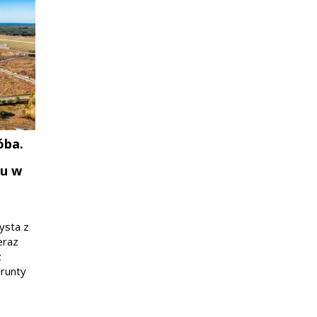
óba.
ku w
ysta z
Teraz
z
grunty