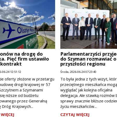
lionów na drogę do
Parlamentarzyści przyje
ka. Pięć firm ustawiło
do Szyman rozmawiać o
 kontrakt
przyszłości regionu
6-06-24 12:51:12
Środa, 2026-06-24 07:23:40
ie oferty złożone w przetargu
To była jedna z tych wizyt, któr
budowę drogi krajowej nr 57
przeciętnego mieszkańca mog
Szczytnem a Szymanami
wyglądać jak kolejna oficjalna
się niższe od budżetu
delegacja. Ale stawką rozmów 
owanego przez Generalną
sprawy znacznie bliższe codzi
 Dróg Krajowych...
życiu mieszkańców...
 WIĘCEJ
CZYTAJ WIĘCEJ