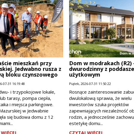
ście mieszkań przy
Dom w modrakach (R2) 
kiej. Jedwabno rusza z
dwurodzinny z poddasz
ą bloku czynszowego
użytkowym
26-07-31 16:19:48
Piątek, 2026-07-31 11:50:22
dwu- i trzypokojowe lokale,
Rosnące zainteresowanie zab
lub tarasy, pompa ciepła,
dwulokalową sprawia, że wielu
aika i miejsca parkingowe.
inwestorów szuka projektów
 Mazurskiej w Jedwabnie
zapewniających niezależność o
ęła się budowa domu z 12
rodzin, a jednocześnie zachowu
iami...
estetykę domu...
 WIĘCEJ
CZYTAJ WIĘCEJ