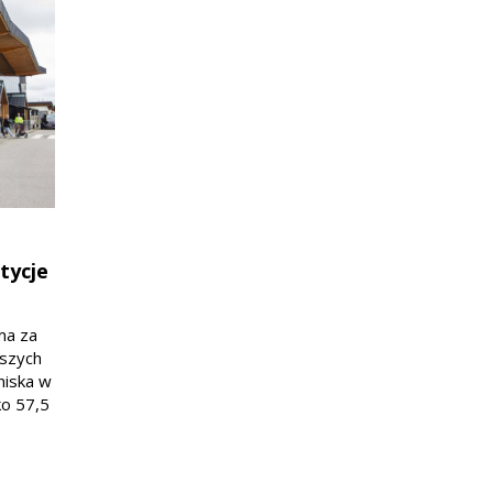
tycje
ma za
wszych
tniska w
ko 57,5