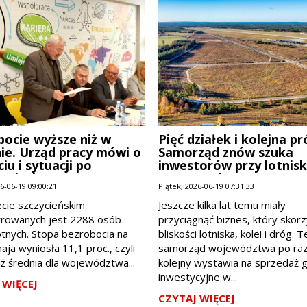
bocie wyższe niż w
Pięć działek i kolejna pr
ie. Urząd pracy mówi o
Samorząd znów szuka
iu i sytuacji po
inwestorów przy lotnis
ieniach w IKEA
Szymanach
26-06-19 09:00:21
Piątek, 2026-06-19 07:31:33
cie szczycieńskim
Jeszcze kilka lat temu miały
trowanych jest 2288 osób
przyciągnąć biznes, który skorz
tnych. Stopa bezrobocia na
bliskości lotniska, kolei i dróg. 
aja wyniosła 11,1 proc., czyli
samorząd województwa po ra
iż średnia dla województwa...
kolejny wystawia na sprzedaż 
inwestycyjne w...
 WIĘCEJ
CZYTAJ WIĘCEJ