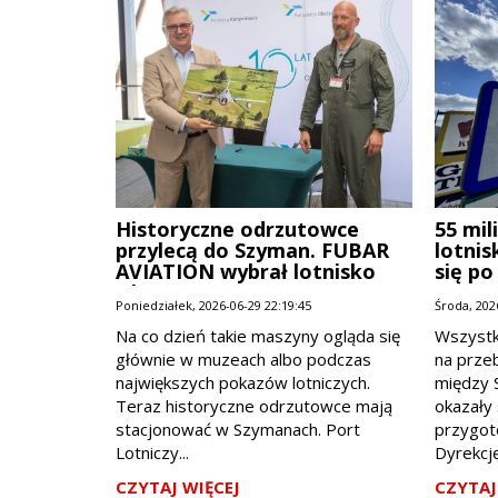
Historyczne odrzutowce
55 mi
przylecą do Szyman. FUBAR
lotnis
AVIATION wybrał lotnisko
się po
Olsztyn-Mazury
Poniedziałek, 2026-06-29 22:19:45
Środa, 202
Na co dzień takie maszyny ogląda się
Wszystk
głównie w muzeach albo podczas
na prze
największych pokazów lotniczych.
między 
Teraz historyczne odrzutowce mają
okazały 
stacjonować w Szymanach. Port
przygot
Lotniczy...
Dyrekcję
CZYTAJ WIĘCEJ
CZYTAJ