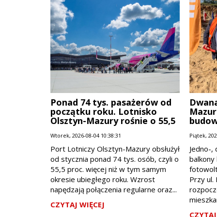
Ponad 74 tys. pasażerów od
Dwana
początku roku. Lotnisko
Mazurs
Olsztyn-Mazury rośnie o 55,5
budow
procent
Wtorek, 2026-08-04 10:38:31
Piątek, 20
Port Lotniczy Olsztyn-Mazury obsłużył
Jedno-, 
od stycznia ponad 74 tys. osób, czyli o
balkony 
55,5 proc. więcej niż w tym samym
fotowolt
okresie ubiegłego roku. Wzrost
Przy ul.
napędzają połączenia regularne oraz...
rozpocz
mieszkan
CZYTAJ WIĘCEJ
CZYTAJ