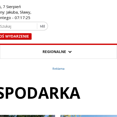
k, 7 Sierpień
iny: Jakuba, Sławy,
entego -
07:17:27
OŚ WYDARZENIE
REGIONALNE
Reklama
OSPODARKA