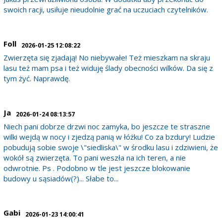
swoich racji, usiłuje nieudolnie grać na uczuciach czytelników.
Foll
2026-01-25 12:08:22
Zwierzęta się zjadają! No niebywałe! Też mieszkam na skraju
lasu też mam psa i też widuję ślady obecności wilków. Da się z
tym żyć. Naprawdę.
Ja
2026-01-24 08:13:57
Niech pani dobrze drzwi noc zamyka, bo jeszcze te straszne
wilki wejdą w nocy i zjedzą panią w łóżku! Co za bzdury! Ludzie
pobudują sobie swoje \"siedliska\" w środku lasu i zdziwieni, że
wokół są zwierzęta. To pani weszła na ich teren, a nie
odwrotnie. Ps . Podobno w tle jest jeszcze blokowanie
budowy u sąsiadów(?)... Słabe to...
Gabi
2026-01-23 14:00:41