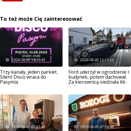
To też może Cię zainteresować
2026-08-07 14:39:45
2026-08-05 12:17:23
Trzy kanały, jeden parkiet.
Ford uderzył w ogrodzenie i
Silent Disco wraca do
budynek, potem dachował.
Pasymia
Za kierownicą siedziała 66-
latka
2026-08-05 07:55:45
2026-08-05 07:29:48