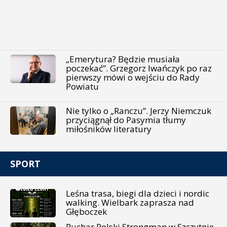
„Emerytura? Będzie musiała
poczekać”. Grzegorz Iwańczyk po raz
pierwszy mówi o wejściu do Rady
Powiatu
Nie tylko o „Ranczu”. Jerzy Niemczuk
przyciągnął do Pasymia tłumy
miłośników literatury
SPORT
Leśna trasa, biegi dla dzieci i nordic
walking. Wielbark zaprasza nad
Głęboczek
Puchar Polski Strongman w Szczytnie