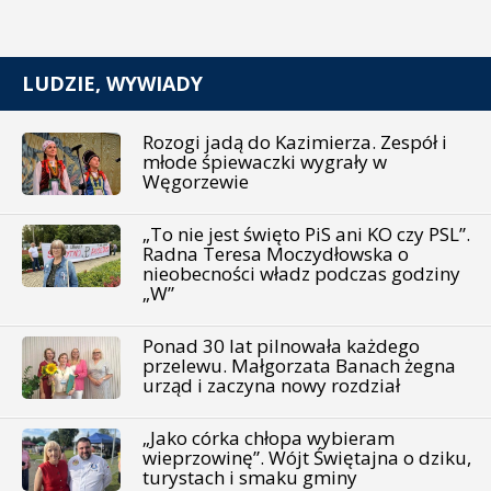
LUDZIE, WYWIADY
Rozogi jadą do Kazimierza. Zespół i
młode śpiewaczki wygrały w
Węgorzewie
„To nie jest święto PiS ani KO czy PSL”.
Radna Teresa Moczydłowska o
nieobecności władz podczas godziny
„W”
Ponad 30 lat pilnowała każdego
przelewu. Małgorzata Banach żegna
urząd i zaczyna nowy rozdział
„Jako córka chłopa wybieram
wieprzowinę”. Wójt Świętajna o dziku,
turystach i smaku gminy