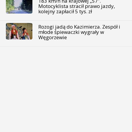
183 km/h na krajowej „57”.
Motocyklista stracił prawo jazdy,
kolejny zapłacił 5 tys. zł
Rozogi jadą do Kazimierza. Zespół i
młode śpiewaczki wygrały w
Węgorzewie