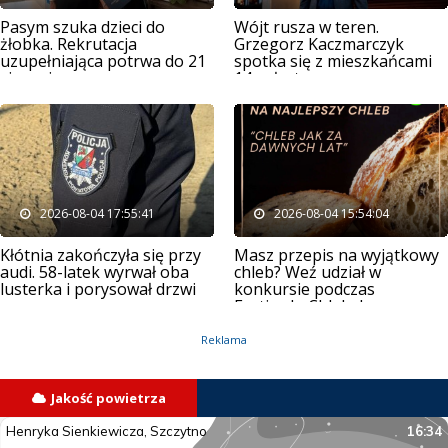
Pasym szuka dzieci do
Wójt rusza w teren.
żłobka. Rekrutacja
Grzegorz Kaczmarczyk
uzupełniająca potrwa do 21
spotka się z mieszkańcami
sierpnia
14 sołectw
2026-08-04 17:55:41
2026-08-04 15:54:04
Kłótnia zakończyła się przy
Masz przepis na wyjątkowy
audi. 58-latek wyrwał oba
chleb? Weź udział w
lusterka i porysował drzwi
konkursie podczas
Festiwalu Chleba!
Reklama
Jakość powietrza