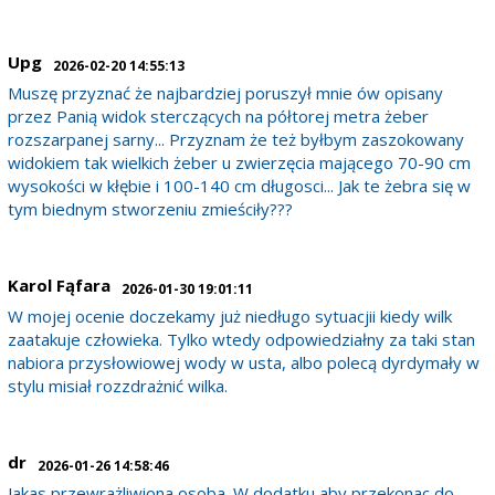
Upg
2026-02-20 14:55:13
Muszę przyznać że najbardziej poruszył mnie ów opisany
przez Panią widok sterczących na półtorej metra żeber
rozszarpanej sarny... Przyznam że też byłbym zaszokowany
widokiem tak wielkich żeber u zwierzęcia mającego 70-90 cm
wysokości w kłębie i 100-140 cm długosci... Jak te żebra się w
tym biednym stworzeniu zmieściły???
Karol Fąfara
2026-01-30 19:01:11
W mojej ocenie doczekamy już niedługo sytuacjii kiedy wilk
zaatakuje człowieka. Tylko wtedy odpowiedziałny za taki stan
nabiora przysłowiowej wody w usta, albo polecą dyrdymały w
stylu misiał rozzdrażnić wilka.
dr
2026-01-26 14:58:46
Jakas przewrażliwiona osoba. W dodatku aby przekonac do