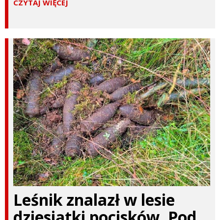
CZYTAJ WIĘCEJ
Leśnik znalazł w lesie
dziesiątki pocisków. Pod