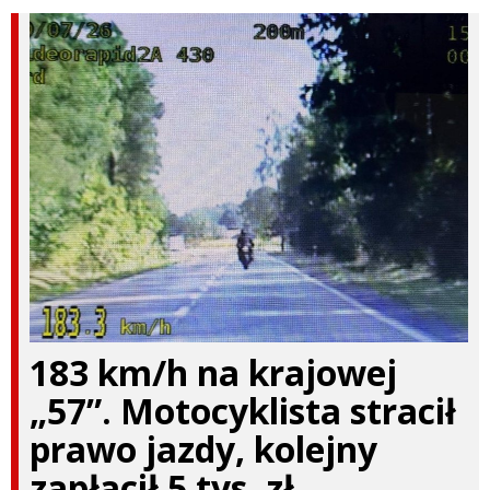
183 km/h na krajowej
„57”. Motocyklista stracił
prawo jazdy, kolejny
zapłacił 5 tys. zł