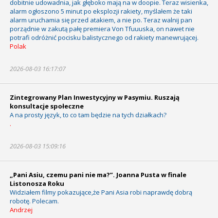
dobitnie udowadnia, jak głęboko mają na w doopie. Teraz wisienka,
alarm ogłoszono 5 minut po eksplozji rakiety, myślałem że taki
alarm uruchamia się przed atakiem, a nie po. Teraz walnij pan
porządnie w zakutą pałę premiera Von Tfuuuska, on nawet nie
potrafi odróżnić pocisku balistycznego od rakiety manewrującej.
Polak
2026-08-03 16:17:07
Zintegrowany Plan Inwestycyjny w Pasymiu. Ruszają
konsultacje społeczne
A na prosty język, to co tam będzie na tych działkach?
.
2026-08-03 15:09:16
„Pani Asiu, czemu pani nie ma?”. Joanna Pusta w finale
Listonosza Roku
Widziałem filmy pokazujące,że Pani Asia robi naprawdę dobrą
robotę. Polecam.
Andrzej