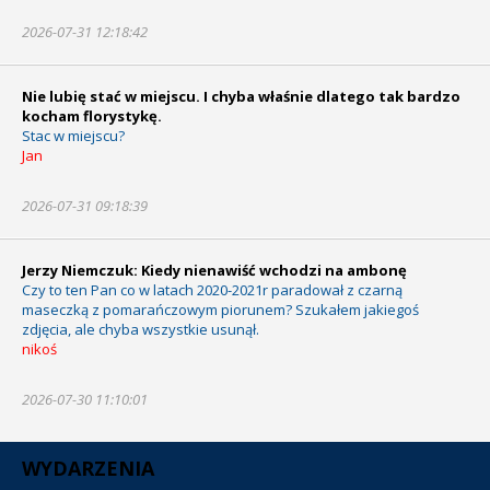
2026-07-31 12:18:42
Nie lubię stać w miejscu. I chyba właśnie dlatego tak bardzo
kocham florystykę.
Stac w miejscu?
Jan
2026-07-31 09:18:39
Jerzy Niemczuk: Kiedy nienawiść wchodzi na ambonę
Czy to ten Pan co w latach 2020-2021r paradował z czarną
maseczką z pomarańczowym piorunem? Szukałem jakiegoś
zdjęcia, ale chyba wszystkie usunął.
nikoś
2026-07-30 11:10:01
WYDARZENIA