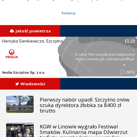
zniszczeń
Reklama
Jakość powietrza
Wiadomości
Pierwszy nabór upadł. Szczytno znów
szuka dyrektora żłobka za 8400 zł
brutto
KGW w Linowie wygrało Festiwal
Smaków. Kulinarna mapa Dźwierzut