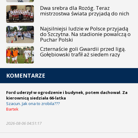
Dwa srebra dla Rozóg. Teraz
mistrzostwa świata przyjadą do nich
Najsilniejsi ludzie w Polsce przyjadą
do Szczytna. Na stadionie powalczą o
Puchar Polski
Czternaście goli Gwardii przed ligą.
Gołębiowski trafił aż siedem razy
KOMENTARZE
Ford uderzył w ogrodzenie i budynek, potem dachował. Za
kierownicą siedziała 66-latka
Szacun. Jak ona to zrobila???
Bartek
2026-08-06 04:51:17