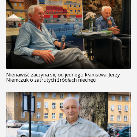
Nienawiść zaczyna się od jednego kłamstwa. Jerzy
Niemczuk o zatrutych źródłach niechęci