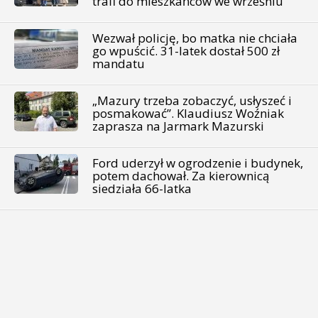
trafi do mieszkańców we wrześniu
Wezwał policję, bo matka nie chciała
go wpuścić. 31-latek dostał 500 zł
mandatu
„Mazury trzeba zobaczyć, usłyszeć i
posmakować”. Klaudiusz Woźniak
zaprasza na Jarmark Mazurski
Ford uderzył w ogrodzenie i budynek,
potem dachował. Za kierownicą
siedziała 66-latka