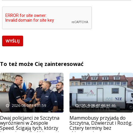
To też może Cię zainteresować
2026-08-07 14:31:59
2026-08-07 08:11:46
Dwaj policjanci ze Szczytna
Mammobusy przyjadą do
wyróżnieni w Zespole
Szczytna, Dźwierzut i Rozóg.
Speed. Ścigają tych, którzy
Cztery terminy bez
ignorują prędkość i przepisy
skierowania