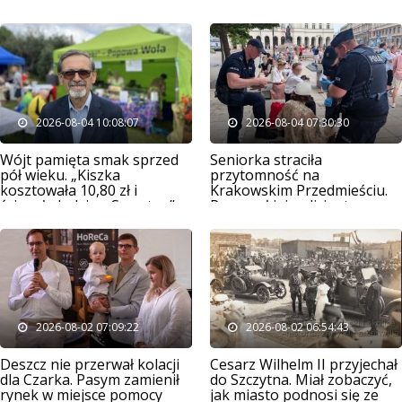
2026-08-04 10:08:07
2026-08-04 07:30:30
Wójt pamięta smak sprzed
Seniorka straciła
pół wieku. „Kiszka
przytomność na
kosztowała 10,80 zł i
Krakowskim Przedmieściu.
ściągała ludzi ze Szczytna”
Pomagał jej policjant ze
Szczytna
2026-08-02 07:09:22
2026-08-02 06:54:43
Deszcz nie przerwał kolacji
Cesarz Wilhelm II przyjechał
dla Czarka. Pasym zamienił
do Szczytna. Miał zobaczyć,
rynek w miejsce pomocy
jak miasto podnosi się ze