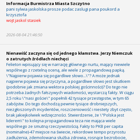
Informacja Burmistrza Miasta Szczytno
pani sylwia jaskolska prosze podac zaslugi pana poukord a
krzysztofa
wojt jaskol stasiek
2026-08-04 21:46:50
Nienawiść zaczyna się od jednego kłamstwa. Jerzy Niemczuk
o zatrutych źródłach niechęci
Felieton wpisujący się w narrację głównego nurtu, mający niewiele
wspólnego z rzetelną oceną, ale wiele z propagandową papką.
\"Najpierw pojawia się pogardliwe słowo...\"? A może jednak
najpierw pojawia się przyczyna, a pogardliwe słowo jest skutkiem
(podobnie jak zmiana wektora polskiej gościnności)? Do tego nie
potrzeba żadnych fałszywych wiadomości, wystarczą fakty. W ciągu
2,5 roku \"nasi goście\" popełnili 42 tysiące przestępstw, w tym 65
zabójstw. Do tego dochodzą pewnie tysiące drobniejszych,
niezgłoszonych incydentów, roszczeniowość i niestety zbyt często,
brak jakiejkolwiek wdzięczności. Stwierdzenie, że \"Polska jest
liderem\" to kolejna propagandowa teza nie mająca wiele
wspólnego ze smutną rzeczywistością. Fakty to PKB per capita
(nominalne)-47 miejsce na świecie, rekordowe tempo przyrostu
zadłużenia, zdemolowana służba zdrowia, rosnące bezrobocie,