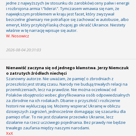
jedne z najwyższych (w stosunku do zarobków) ceny paliw i energii
i rozbrojona armia \"lidera\". Tymczasem wmawia się nam, że
największym problemem w kraju jest facet, który zwyzywał
bezczelne gówniary nie potrafiące się zachować w autobusie, albo
emeryt, który przyłożył laską chcącej go okraść Ukraince. Niestety
właśnie w tę narrację wpisuje się autor.
W. Nosowicz
2026-08-04 20:31:03
Nienawiść zaczyna się od jednego kłamstwa. Jerzy Niemczuk
o zatrutych źródłach niechęci
Szanowny autorze. Nie uważam, że pamięć o zbrodniach z
przeszłości jest stratą czasu. Narody nie budują trwałych relacji na
przemilczeniach, lecz na prawdzie. Nie można oczekiwać od
Polaków obojętności wobec gloryfikowania osób odpowiedzialnych
za zbrodnie na ich rodakach. Dbanie o przyszłość i rozliczenie
historii nie wykluczają się. Możemy wspierać Ukrainę w obliczu
dzisiejszych zagrożeń, jednocześnie domagając się szacunku dla
pamięci ofiar. To nie jest działanie przeciwko Ukrainie, lecz
działanie na rzecz uczciwego pojednania. Bez prawdy nie będzie
trwałego zaufania między naszymi narodami.
XxX