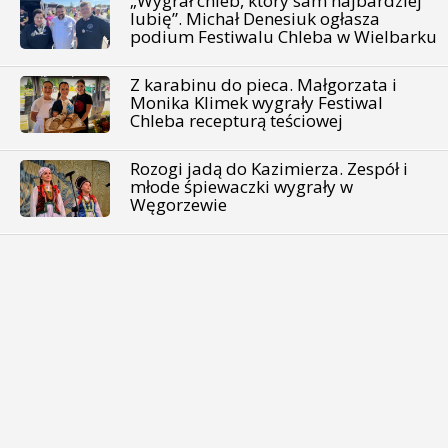
„Wygrał chleb, który sam najbardziej
lubię”. Michał Denesiuk ogłasza
podium Festiwalu Chleba w Wielbarku
Z karabinu do pieca. Małgorzata i
Monika Klimek wygrały Festiwal
Chleba recepturą teściowej
Rozogi jadą do Kazimierza. Zespół i
młode śpiewaczki wygrały w
Węgorzewie