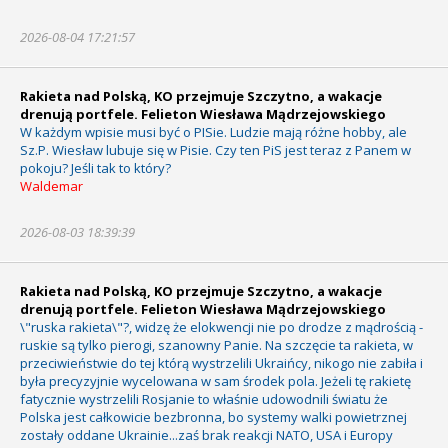
2026-08-04 17:21:57
Rakieta nad Polską, KO przejmuje Szczytno, a wakacje
drenują portfele. Felieton Wiesława Mądrzejowskiego
W każdym wpisie musi być o PISie. Ludzie mają różne hobby, ale
Sz.P. Wiesław lubuje się w Pisie. Czy ten PiS jest teraz z Panem w
pokoju? Jeśli tak to który?
Waldemar
2026-08-03 18:39:39
Rakieta nad Polską, KO przejmuje Szczytno, a wakacje
drenują portfele. Felieton Wiesława Mądrzejowskiego
\"ruska rakieta\"?, widzę że elokwencji nie po drodze z mądrością -
ruskie są tylko pierogi, szanowny Panie. Na szczęcie ta rakieta, w
przeciwieństwie do tej którą wystrzelili Ukraińcy, nikogo nie zabiła i
była precyzyjnie wycelowana w sam środek pola. Jeżeli tę rakietę
fatycznie wystrzelili Rosjanie to właśnie udowodnili światu że
Polska jest całkowicie bezbronna, bo systemy walki powietrznej
zostały oddane Ukrainie...zaś brak reakcji NATO, USA i Europy