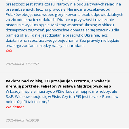
przeszłości jest stratą czasu. Narody nie budują trwałych relacji na
przemilczeniach, lecz na prawdzie. Nie można oczekiwać od
Polaków obojętności wobec gloryfikowania osób odpowiedzialnych
za zbrodnie na ich rodakach. Dbanie o przyszłość i rozliczenie
historii nie wykluczają się. Możemy wspierać Ukrainę w obliczu
dzisiejszych zagrożeń, jednocześnie domagając się szacunku dla
pamięci ofiar. To nie jest działanie przeciwko Ukrainie, lecz
działanie na rzecz uczciwego pojednania. Bez prawdy nie będzie
trwałego zaufania między naszymi narodami.
XxX
2026-08-04 17:21:57
Rakieta nad Polską, KO przejmuje Szczytno, a wakacje
drenują portfele. Felieton Wiesława Mądrzejowskiego
W każdym wpisie musi być o PISie. Ludzie mają różne hobby, ale
Sz.P. Wiesław lubuje się w Pisie. Czy ten PiS jest teraz z Panem w
pokoju? Jeśli tak to który?
Waldemar
2026-08-03 18:39:39