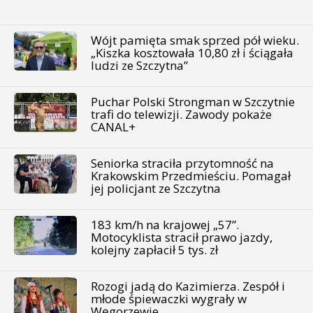
Wójt pamięta smak sprzed pół wieku.
„Kiszka kosztowała 10,80 zł i ściągała
ludzi ze Szczytna”
Puchar Polski Strongman w Szczytnie
trafi do telewizji. Zawody pokaże
CANAL+
Seniorka straciła przytomność na
Krakowskim Przedmieściu. Pomagał
jej policjant ze Szczytna
183 km/h na krajowej „57”.
Motocyklista stracił prawo jazdy,
kolejny zapłacił 5 tys. zł
Rozogi jadą do Kazimierza. Zespół i
młode śpiewaczki wygrały w
Węgorzewie