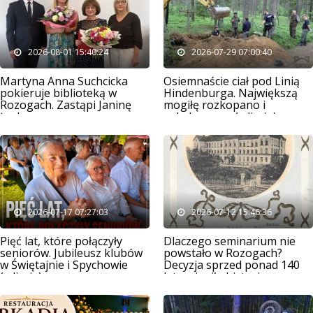
2026-08-01 15:40:24
2026-07-29 07:00:40
Martyna Anna Suchcicka
Osiemnaście ciał pod Linią
pokieruje biblioteką w
Hindenburga. Największą
Rozogach. Zastąpi Janinę
mogiłę rozkopano i
Łachacz
splądrowano (zdjęcia)
2026-07-17 07:27:03
2026-07-12 15:46:36
Pięć lat, które połączyły
Dlaczego seminarium nie
seniorów. Jubileusz klubów
powstało w Rozogach?
w Świętajnie i Spychowie
Decyzja sprzed ponad 140
(zdjęcia)
lat zmieniła historię
Szczytna