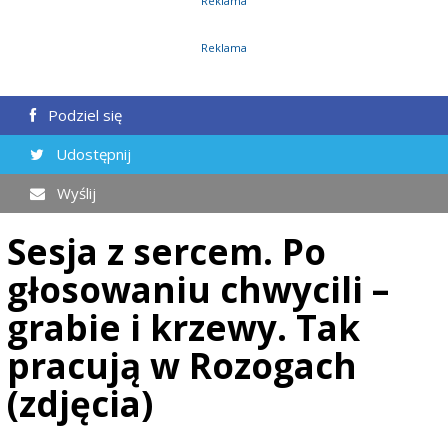
Reklama
Reklama
Podziel się
Udostępnij
Wyślij
Sesja z sercem. Po
głosowaniu chwycili –
grabie i krzewy. Tak
pracują w Rozogach
(zdjęcia)