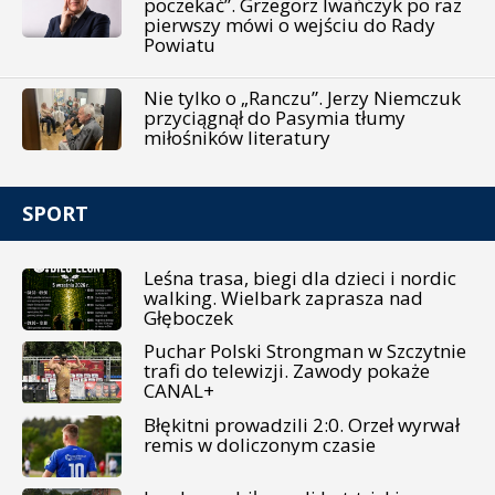
poczekać”. Grzegorz Iwańczyk po raz
pierwszy mówi o wejściu do Rady
Powiatu
Nie tylko o „Ranczu”. Jerzy Niemczuk
przyciągnął do Pasymia tłumy
miłośników literatury
SPORT
Leśna trasa, biegi dla dzieci i nordic
walking. Wielbark zaprasza nad
Głęboczek
Puchar Polski Strongman w Szczytnie
trafi do telewizji. Zawody pokaże
CANAL+
Błękitni prowadzili 2:0. Orzeł wyrwał
remis w doliczonym czasie