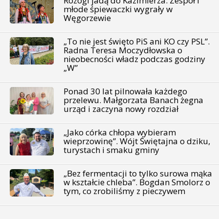
Rozogi jadą do Kazimierza. Zespół i
młode śpiewaczki wygrały w
Węgorzewie
„To nie jest święto PiS ani KO czy PSL”.
Radna Teresa Moczydłowska o
nieobecności władz podczas godziny
„W”
Ponad 30 lat pilnowała każdego
przelewu. Małgorzata Banach żegna
urząd i zaczyna nowy rozdział
„Jako córka chłopa wybieram
wieprzowinę”. Wójt Świętajna o dziku,
turystach i smaku gminy
„Bez fermentacji to tylko surowa mąka
w kształcie chleba”. Bogdan Smolorz o
tym, co zrobiliśmy z pieczywem