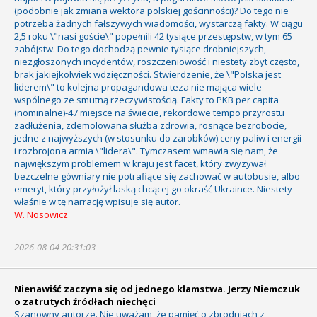
(podobnie jak zmiana wektora polskiej gościnności)? Do tego nie
potrzeba żadnych fałszywych wiadomości, wystarczą fakty. W ciągu
2,5 roku \"nasi goście\" popełnili 42 tysiące przestępstw, w tym 65
zabójstw. Do tego dochodzą pewnie tysiące drobniejszych,
niezgłoszonych incydentów, roszczeniowość i niestety zbyt często,
brak jakiejkolwiek wdzięczności. Stwierdzenie, że \"Polska jest
liderem\" to kolejna propagandowa teza nie mająca wiele
wspólnego ze smutną rzeczywistością. Fakty to PKB per capita
(nominalne)-47 miejsce na świecie, rekordowe tempo przyrostu
zadłużenia, zdemolowana służba zdrowia, rosnące bezrobocie,
jedne z najwyższych (w stosunku do zarobków) ceny paliw i energii
i rozbrojona armia \"lidera\". Tymczasem wmawia się nam, że
największym problemem w kraju jest facet, który zwyzywał
bezczelne gówniary nie potrafiące się zachować w autobusie, albo
emeryt, który przyłożył laską chcącej go okraść Ukraince. Niestety
właśnie w tę narrację wpisuje się autor.
W. Nosowicz
2026-08-04 20:31:03
Nienawiść zaczyna się od jednego kłamstwa. Jerzy Niemczuk
o zatrutych źródłach niechęci
Szanowny autorze. Nie uważam, że pamięć o zbrodniach z