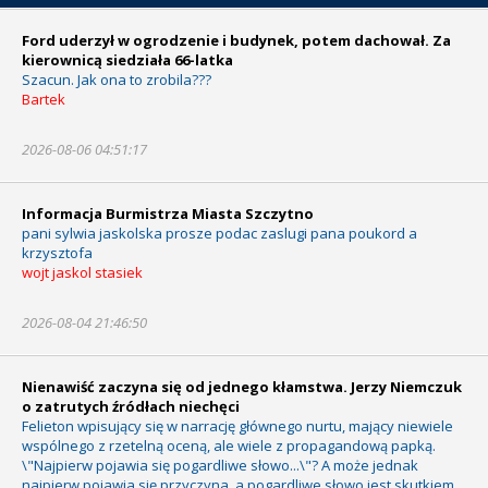
Ford uderzył w ogrodzenie i budynek, potem dachował. Za
kierownicą siedziała 66-latka
Szacun. Jak ona to zrobila???
Bartek
2026-08-06 04:51:17
Informacja Burmistrza Miasta Szczytno
pani sylwia jaskolska prosze podac zaslugi pana poukord a
krzysztofa
wojt jaskol stasiek
2026-08-04 21:46:50
Nienawiść zaczyna się od jednego kłamstwa. Jerzy Niemczuk
o zatrutych źródłach niechęci
Felieton wpisujący się w narrację głównego nurtu, mający niewiele
wspólnego z rzetelną oceną, ale wiele z propagandową papką.
\"Najpierw pojawia się pogardliwe słowo...\"? A może jednak
najpierw pojawia się przyczyna, a pogardliwe słowo jest skutkiem