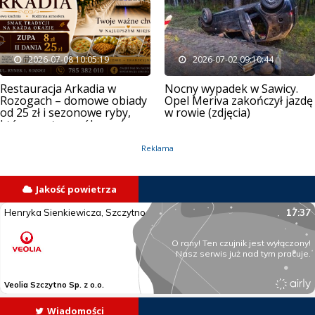
2026-07-08 10:05:19
2026-07-02 09:10:44
Restauracja Arkadia w
Nocny wypadek w Sawicy.
Rozogach – domowe obiady
Opel Meriva zakończył jazdę
od 25 zł i sezonowe ryby,
w rowie (zdjęcia)
które warto spróbować
Reklama
Jakość powietrza
Wiadomości