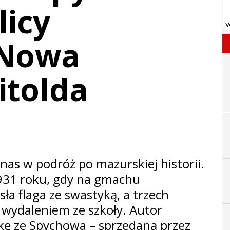
licy
 Nowa
itolda
nas w podróż po mazurskiej historii.
931 roku, gdy na gmachu
ła flaga ze swastyką, a trzech
 wydaleniem ze szkoły. Autor
kę ze Spychowa – sprzedaną przez