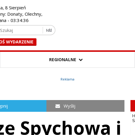
a, 8 Sierpień
iny: Donaty, Olechny,
ana -
03:34:37
OŚ WYDARZENIE
REGIONALNE
Reklama
pnij
Wyślij
ze Spychowa i