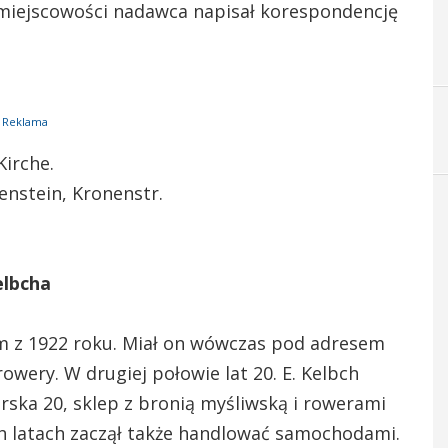
ej miejscowości nadawca napisał korespondencję
Reklama
Kirche.
enstein, Kronenstr.
elbcha
m z 1922 roku. Miał on wówczas pod adresem
wery. W drugiej połowie lat 20. E. Kelbch
rska 20, sklep z bronią myśliwską i rowerami
 latach zaczął także handlować samochodami.