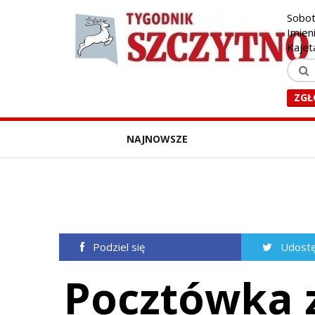
Sobot
Imien
Kajet
ZGŁ
NAJNOWSZE
Podziel się
Udostę
Pocztówka 