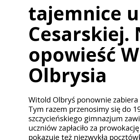
tajemnice u
Cesarskiej.
opowieść W
Olbrysia
Witold Olbryś ponownie zabiera 
Tym razem przenosimy się do 1
szczycieńskiego gimnazjum zawis
uczniów zapłaciło za prowokację
pokazuje też niezwykłą pocztów