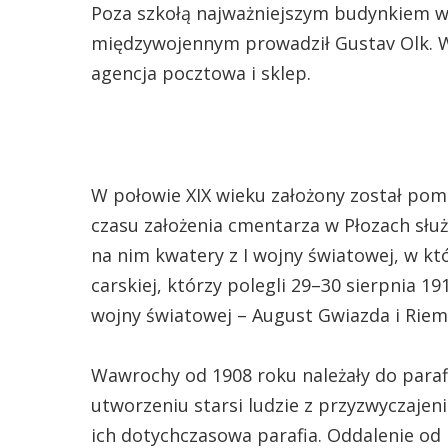
Poza szkołą najważniejszym budynkiem we
międzywojennym prowadził Gustav Olk. W
agencja pocztowa i sklep.
W połowie XIX wieku założony został po
czasu założenia cmentarza w Płozach słu
na nim kwatery z I wojny światowej, w któ
carskiej, którzy polegli 29–30 sierpnia 19
wojny światowej – August Gwiazda i Riemek
Wawrochy od 1908 roku należały do parafii
utworzeniu starsi ludzie z przyzwyczajeni
ich dotychczasowa parafia. Oddalenie od