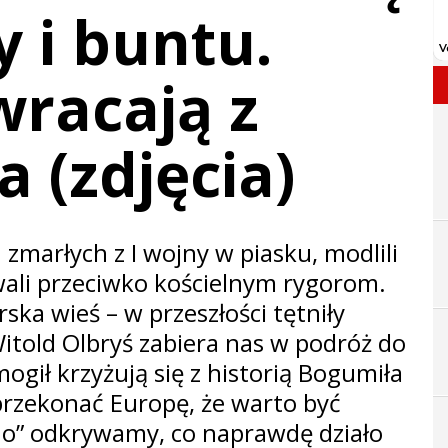
y i buntu.
racają z
 (zdjęcia)
 zmarłych z I wojny w piasku, modlili
wali przeciwko kościelnym rygorom.
ka wieś – w przeszłości tętniły
itold Olbryś zabiera nas w podróż do
ogił krzyżują się z historią Bogumiła
przekonać Europę, że warto być
no” odkrywamy, co naprawdę działo