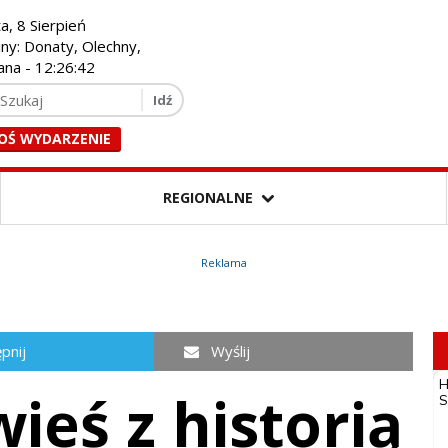
a, 8 Sierpień
iny: Donaty, Olechny,
ana -
12:26:43
OŚ WYDARZENIE
REGIONALNE
Reklama
pnij
Wyślij
ieś z historią