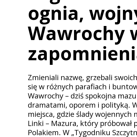
ognia, wojn
Wawrochy w
zapomnienia
Zmieniali nazwę, grzebali swoich
się w różnych parafiach i bunto
Wawrochy – dziś spokojna mazurs
dramatami, oporem i polityką. W
miejsca, gdzie ślady wojennych m
Linki – Mazura, który próbował 
Polakiem. W „Tygodniku Szczyt