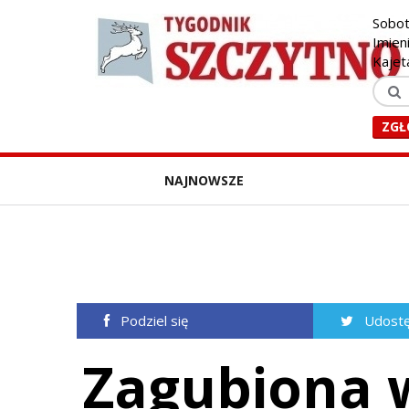
Sobot
Imien
Kajet
ZGŁ
NAJNOWSZE
Podziel się
Udostę
Zagubiona w