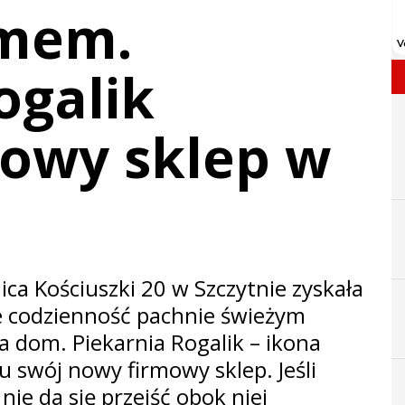
omem.
ogalik
nowy sklep w
a Kościuszki 20 w Szczytnie zyskała
zie codzienność pachnie świeżym
 dom. Piekarnia Rogalik – ikona
u swój nowy firmowy sklep. Jeśli
 nie da się przejść obok niej