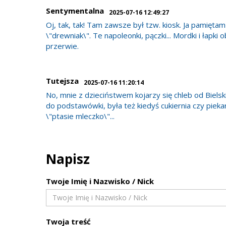
Sentymentalna
2025-07-16 12:49:27
Oj, tak, tak! Tam zawsze był tzw. kiosk. Ja pamięta
\"drewniak\". Te napoleonki, pączki... Mordki i łapki
przerwie.
Tutejsza
2025-07-16 11:20:14
No, mnie z dzieciństwem kojarzy się chleb od Biels
do podstawówki, była też kiedyś cukiernia czy pieka
\"ptasie mleczko\"...
Napisz
Twoje Imię i Nazwisko / Nick
Twoja treść