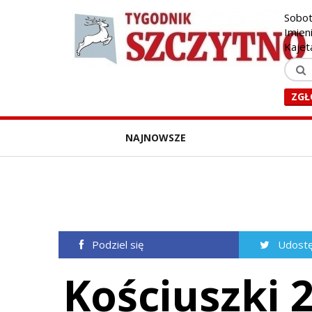
Sobot
Imien
Kajet
ZGŁ
NAJNOWSZE
Podziel się
Udostę
Kościuszki 2