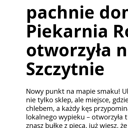
pachnie d
Piekarnia R
otworzyła 
Szczytnie
Nowy punkt na mapie smaku! Ulic
nie tylko sklep, ale miejsce, gd
chlebem, a każdy kęs przypomina
lokalnego wypieku – otworzyła t
znasz bułkę z pieca, już wiesz, że