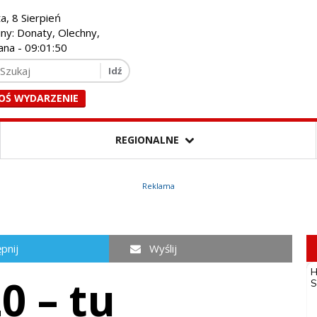
a, 8 Sierpień
iny: Donaty, Olechny,
ana -
09:01:51
OŚ WYDARZENIE
REGIONALNE
Reklama
pnij
Wyślij
0 – tu