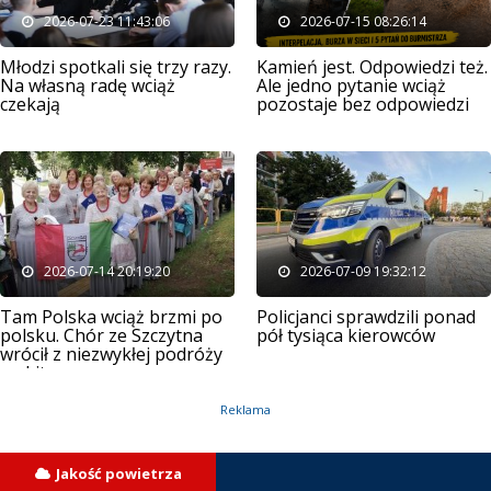
2026-07-23 11:43:06
2026-07-15 08:26:14
Młodzi spotkali się trzy razy.
Kamień jest. Odpowiedzi też.
Na własną radę wciąż
Ale jedno pytanie wciąż
czekają
pozostaje bez odpowiedzi
2026-07-14 20:19:20
2026-07-09 19:32:12
Tam Polska wciąż brzmi po
Policjanci sprawdzili ponad
polsku. Chór ze Szczytna
pół tysiąca kierowców
wrócił z niezwykłej podróży
na Litwę
Reklama
Jakość powietrza