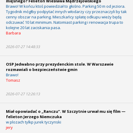
mięsnego? Felieton Wiesława Mądrzejowskiego
Brawo! W końcu ktoś powiedział to głośno. Parking 50 m od jeziora.
Tygodnik mógłby podpytać innych włodarzy czy przeznaczyli by tak
cenny obszar na parking. Mieszkańcy spłatę odkupu wieży będą
odczuwać 10 lat minimum. Natomiast parking i renowacja trupa to
kolejne 20 lat zaciskania pasa.
Barbara
2026-07-27 14:48:33
OSP Jedwabno przy prezydenckim stole. W Warszawie
rozmawiali o bezpieczeństwie gmin
Brawo!
Tomasz
2026-07-27 12:26:13
Miał opowiadać o „Ranczu”. W Szczytnie urwał mu się film —
felieton Jerzego Niemczuka
w plozach tylkp jurek tyczynski
jery