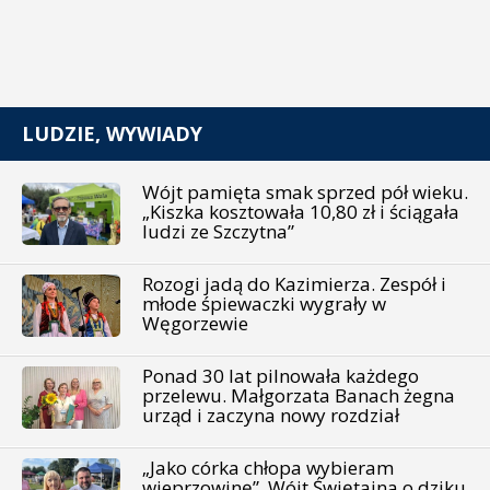
LUDZIE, WYWIADY
Wójt pamięta smak sprzed pół wieku.
„Kiszka kosztowała 10,80 zł i ściągała
ludzi ze Szczytna”
Rozogi jadą do Kazimierza. Zespół i
młode śpiewaczki wygrały w
Węgorzewie
Ponad 30 lat pilnowała każdego
przelewu. Małgorzata Banach żegna
urząd i zaczyna nowy rozdział
„Jako córka chłopa wybieram
wieprzowinę”. Wójt Świętajna o dziku,