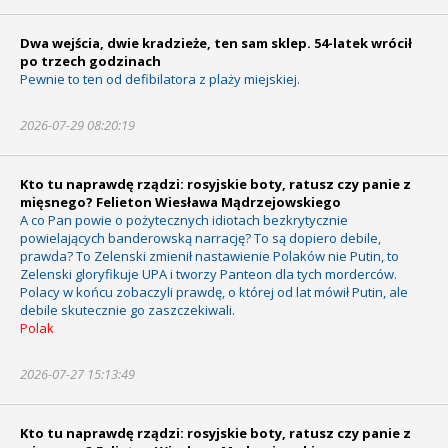
Dwa wejścia, dwie kradzieże, ten sam sklep. 54-latek wrócił
po trzech godzinach
Pewnie to ten od defibilatora z plaży miejskiej.
2026-07-29 08:20:19
Kto tu naprawdę rządzi: rosyjskie boty, ratusz czy panie z
mięsnego? Felieton Wiesława Mądrzejowskiego
A co Pan powie o pożytecznych idiotach bezkrytycznie
powielających banderowską narrację? To są dopiero debile,
prawda? To Zelenski zmienił nastawienie Polaków nie Putin, to
Zelenski gloryfikuje UPA i tworzy Panteon dla tych morderców.
Polacy w końcu zobaczyli prawdę, o której od lat mówił Putin, ale
debile skutecznie go zaszczekiwali.
Polak
2026-07-27 15:13:49
Kto tu naprawdę rządzi: rosyjskie boty, ratusz czy panie z