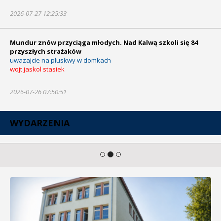
2026-07-27 12:25:33
Mundur znów przyciąga młodych. Nad Kalwą szkoli się 84
przyszłych strażaków
uwazajcie na pluskwy w domkach
wojt jaskol stasiek
2026-07-26 07:50:51
WYDARZENIA