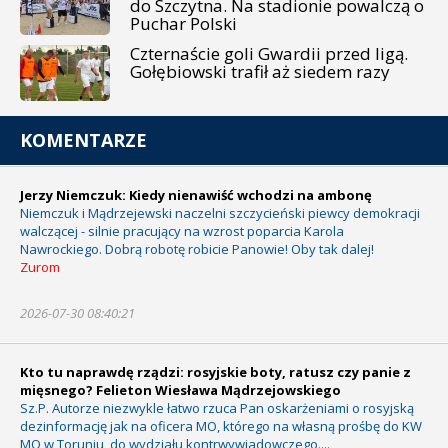
do Szczytna. Na stadionie powalczą o
Puchar Polski
Czternaście goli Gwardii przed ligą.
Gołębiowski trafił aż siedem razy
KOMENTARZE
Jerzy Niemczuk: Kiedy nienawiść wchodzi na ambonę
Niemczuk i Mądrzejewski naczelni szczycieński piewcy demokracji
walczącej - silnie pracujący na wzrost poparcia Karola
Nawrockiego. Dobrą robotę robicie Panowie! Oby tak dalej!
Zurom
2026-07-30 08:40:21
Kto tu naprawdę rządzi: rosyjskie boty, ratusz czy panie z
mięsnego? Felieton Wiesława Mądrzejowskiego
Sz.P. Autorze niezwykle łatwo rzuca Pan oskarżeniami o rosyjską
dezinformację jak na oficera MO, którego na własną prośbę do KW
MO w Toruniu, do wydziału kontrwywiadowczego....