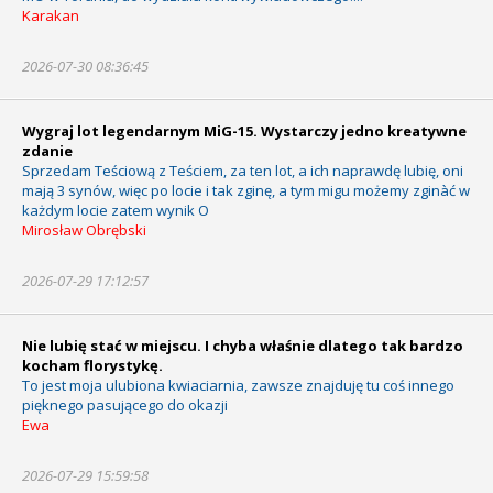
Karakan
2026-07-30 08:36:45
Wygraj lot legendarnym MiG-15. Wystarczy jedno kreatywne
zdanie
Sprzedam Teściową z Teściem, za ten lot, a ich naprawdę lubię, oni
mają 3 synów, więc po locie i tak zginę, a tym migu możemy zginàć w
każdym locie zatem wynik O
Mirosław Obrębski
2026-07-29 17:12:57
Nie lubię stać w miejscu. I chyba właśnie dlatego tak bardzo
kocham florystykę.
To jest moja ulubiona kwiaciarnia, zawsze znajduję tu coś innego
pięknego pasującego do okazji
Ewa
2026-07-29 15:59:58