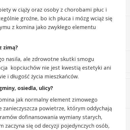
biety w ciąży oraz osoby z chorobami płuc i
ególnie groźne, bo ich płuca i mózg wciąż się
 dymu z komina jako zwykłego elementu
z zimą?
go nasila, ale zdrowotne skutki smogu
acja kopciuchów nie jest kwestią estetyki ani
ie i długość życia mieszkańców.
miny, osiedla, ulicy?
komina jak normalny element zimowego
nie zanieczyszcza powietrze, którym oddychają
rogramów dofinansowania wymiany starych,
 zaczyna się od decyzji pojedynczych osób,