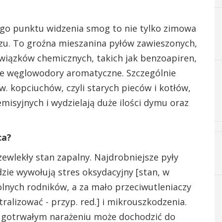
go punktu widzenia smog to nie tylko zimowa
zu. To groźna mieszanina pyłów zawieszonych,
związków chemicznych, takich jak benzoapiren,
iowe węglowodory aromatyczne. Szczególnie
. kopciuchów, czyli starych pieców i kotłów,
misyjnych i wydzielają duże ilości dymu oraz
ca?
zewlekły stan zapalny. Najdrobniejsze pyły
zie wywołują stres oksydacyjny [stan, w
olnych rodników, a za mało przeciwutleniaczy
ralizować - przyp. red.] i mikrouszkodzenia.
ługotrwałym narażeniu może dochodzić do