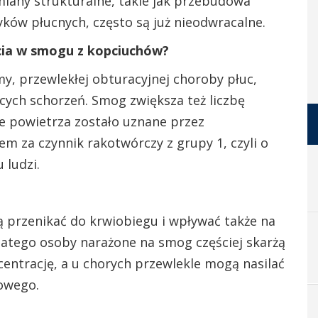
miany strukturalne, takie jak przebudowa
yków płucnych, często są już nieodwracalne.
ycia w smogu z kopciuchów?
y, przewlekłej obturacyjnej choroby płuc,
jących schorzeń. Smog zwiększa też liczbę
nie powietrza zostało uznane przez
 za czynnik rakotwórczy z grupy 1, czyli o
 ludzi.
ą przenikać do krwiobiegu i wpływać także na
latego osoby narażone na smog częściej skarżą
centrację, a u chorych przewlekle mogą nasilać
wowego.