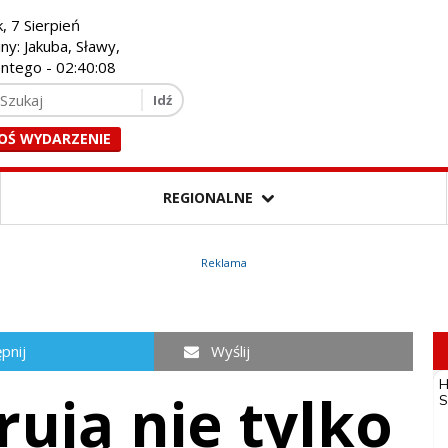
k, 7 Sierpień
iny: Jakuba, Sławy,
entego -
02:40:09
OŚ WYDARZENIE
REGIONALNE
Reklama
pnij
Wyślij
rują nie tylko