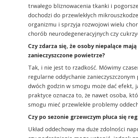
trwałego bliznowacenia tkanki i pogorsz
dochodzi do przewlekłych mikrouszkodzeń
organizmu i sprzyja rozwojowi wielu cho
chorób neurodegeneracyjnych czy cukrzy
Czy zdarza się, że osoby niepalące mają
zanieczyszczone powietrze?
Tak, i nie jest to rzadkość. Mówimy cza
regularne oddychanie zanieczyszczonym 
dwóch godzin w smogu może dać efekt, j
praktyce oznacza to, że nawet osoba, któr
smogu mieć przewlekłe problemy oddec
Czy po sezonie grzewczym płuca się re
Układ oddechowy ma duże zdolności napr