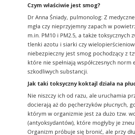
Czym właściwie jest smog?
Dr Anna Śniady, pulmonolog: Z medyczne
mgła czy nieprzyjemny zapach w powietr
m.in. PM10 i PM2.5, a także toksycznych 
tlenki azotu i siarki czy wielopierścien
niebezpieczny jest smog pochodzący z tzw
które nie spełniają współczesnych norm e
szkodliwych substancji.
Jak taki toksyczny koktajl działa na płu
Nie niszczy ich od razu, ale uruchamia pr
docierają aż do pęcherzyków płucnych, gd
którym w organizmie jest za dużo tzw. w
(antyoksydantów), które mogłyby je zneut
Organizm próbuje się bronić, ale przy d