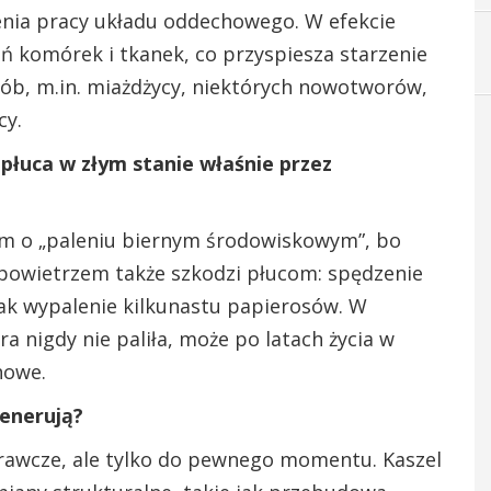
enia pracy układu oddechowego. W efekcie
 komórek i tkanek, co przyspiesza starzenie
rób, m.in. miażdżycy, niektórych nowotworów,
cy.
 płuca w złym stanie właśnie przez
sem o „paleniu biernym środowiskowym”, bo
powietrzem także szkodzi płucom: spędzenie
ak wypalenie kilkunastu papierosów. W
a nigdy nie paliła, może po latach życia w
howe.
generują?
awcze, ale tylko do pewnego momentu. Kaszel