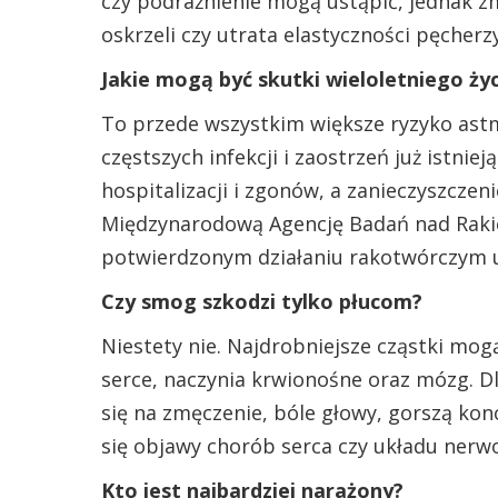
czy podrażnienie mogą ustąpić, jednak z
oskrzeli czy utrata elastyczności pęcherz
Jakie mogą być skutki wieloletniego ż
To przede wszystkim większe ryzyko astm
częstszych infekcji i zaostrzeń już istnie
hospitalizacji i zgonów, a zanieczyszcze
Międzynarodową Agencję Badań nad Rakiem
potwierdzonym działaniu rakotwórczym u
Czy smog szkodzi tylko płucom?
Niestety nie. Najdrobniejsze cząstki mog
serce, naczynia krwionośne oraz mózg. D
się na zmęczenie, bóle głowy, gorszą kon
się objawy chorób serca czy układu ner
Kto jest najbardziej narażony?