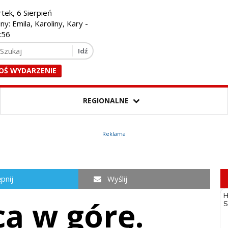
tek, 6 Sierpień
ny: Emila, Karoliny, Kary -
:57
OŚ WYDARZENIE
REGIONALNE
Reklama
pnij
Wyślij
ą w górę.