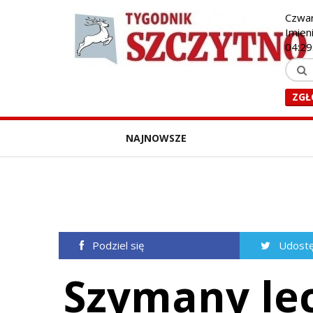
Czwar
Imieni
04:29
ZGŁ
NAJNOWSZE
Podziel się
Udostę
Szymany lec