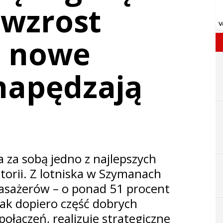
wzrost
i nowe
napędzają
 za sobą jedno z najlepszych
storii. Z lotniska w Szymanach
 pasażerów – o ponad 51 procent
nak dopiero część dobrych
połączeń, realizuje strategiczne