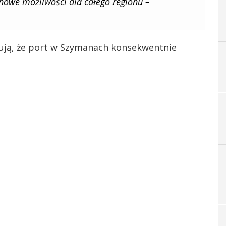
 nowe możliwości dla całego regionu –
ują, że port w Szymanach konsekwentnie