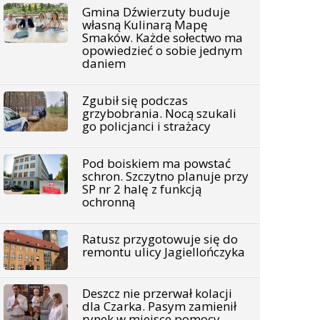
Gmina Dźwierzuty buduje
własną Kulinarą Mapę
Smaków. Każde sołectwo ma
opowiedzieć o sobie jednym
daniem
Zgubił się podczas
grzybobrania. Nocą szukali
go policjanci i strażacy
Pod boiskiem ma powstać
schron. Szczytno planuje przy
SP nr 2 halę z funkcją
ochronną
Ratusz przygotowuje się do
remontu ulicy Jagiellończyka
Deszcz nie przerwał kolacji
dla Czarka. Pasym zamienił
rynek w miejsce pomocy