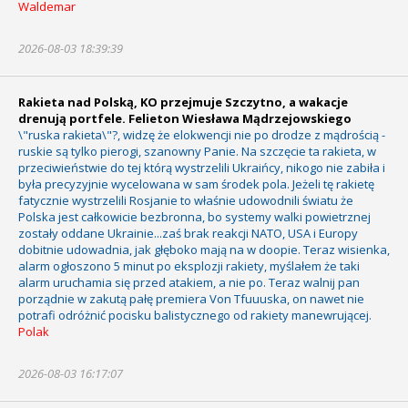
Waldemar
2026-08-03 18:39:39
Rakieta nad Polską, KO przejmuje Szczytno, a wakacje
drenują portfele. Felieton Wiesława Mądrzejowskiego
\"ruska rakieta\"?, widzę że elokwencji nie po drodze z mądrością -
ruskie są tylko pierogi, szanowny Panie. Na szczęcie ta rakieta, w
przeciwieństwie do tej którą wystrzelili Ukraińcy, nikogo nie zabiła i
była precyzyjnie wycelowana w sam środek pola. Jeżeli tę rakietę
fatycznie wystrzelili Rosjanie to właśnie udowodnili światu że
Polska jest całkowicie bezbronna, bo systemy walki powietrznej
zostały oddane Ukrainie...zaś brak reakcji NATO, USA i Europy
dobitnie udowadnia, jak głęboko mają na w doopie. Teraz wisienka,
alarm ogłoszono 5 minut po eksplozji rakiety, myślałem że taki
alarm uruchamia się przed atakiem, a nie po. Teraz walnij pan
porządnie w zakutą pałę premiera Von Tfuuuska, on nawet nie
potrafi odróżnić pocisku balistycznego od rakiety manewrującej.
Polak
2026-08-03 16:17:07