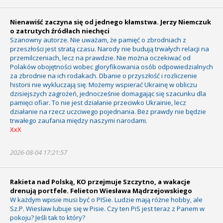
Nienawiść zaczyna się od jednego kłamstwa. Jerzy Niemczuk
o zatrutych źródłach niechęci
Szanowny autorze. Nie uważam, że pamięć o zbrodniach z
przeszłości jest stratą czasu. Narody nie budują trwałych relacji na
przemilczeniach, lecz na prawdzie. Nie można oczekiwać od
Polaków obojętności wobec gloryfikowania osób odpowiedzialnych
za zbrodnie na ich rodakach. Dbanie o przyszłość i rozliczenie
historii nie wykluczają się. Możemy wspierać Ukrainę w obliczu
dzisiejszych zagrożeń, jednocześnie domagając się szacunku dla
pamięci ofiar. To nie jest działanie przeciwko Ukrainie, lecz
działanie na rzecz uczciwego pojednania. Bez prawdy nie będzie
trwałego zaufania między naszymi narodami.
XxX
2026-08-04 17:21:57
Rakieta nad Polską, KO przejmuje Szczytno, a wakacje
drenują portfele. Felieton Wiesława Mądrzejowskiego
W każdym wpisie musi być o PISie. Ludzie mają różne hobby, ale
Sz.P. Wiesław lubuje się w Pisie. Czy ten PiS jest teraz z Panem w
pokoju? Jeśli tak to który?