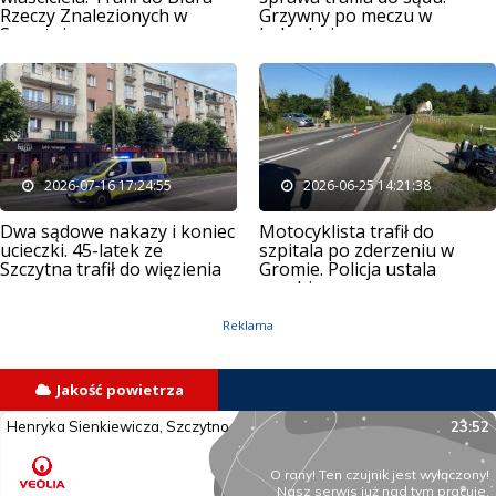
Rzeczy Znalezionych w
Grzywny po meczu w
Szczytnie
Jedwabnie
2026-07-16 17:24:55
2026-06-25 14:21:38
Dwa sądowe nakazy i koniec
Motocyklista trafił do
ucieczki. 45-latek ze
szpitala po zderzeniu w
Szczytna trafił do więzienia
Gromie. Policja ustala
przebieg porannego
wypadku
Reklama
Jakość powietrza