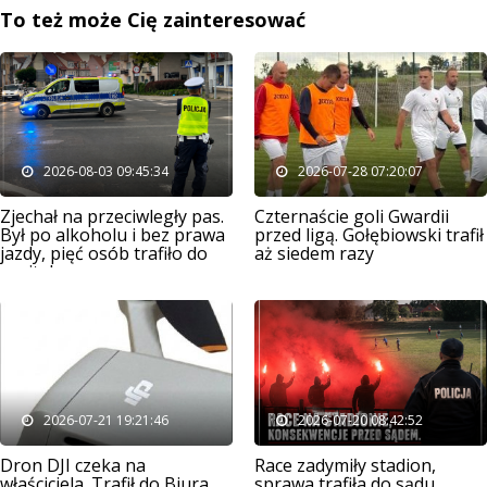
To też może Cię zainteresować
2026-08-03 09:45:34
2026-07-28 07:20:07
Zjechał na przeciwległy pas.
Czternaście goli Gwardii
Był po alkoholu i bez prawa
przed ligą. Gołębiowski trafił
jazdy, pięć osób trafiło do
aż siedem razy
szpitala
2026-07-21 19:21:46
2026-07-20 08:42:52
Dron DJI czeka na
Race zadymiły stadion,
właściciela. Trafił do Biura
sprawa trafiła do sądu.