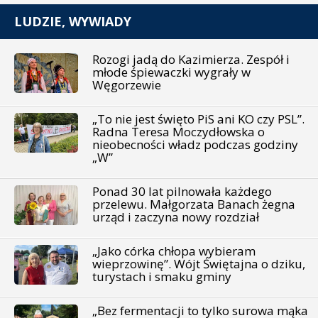
LUDZIE, WYWIADY
Rozogi jadą do Kazimierza. Zespół i
młode śpiewaczki wygrały w
Węgorzewie
„To nie jest święto PiS ani KO czy PSL”.
Radna Teresa Moczydłowska o
nieobecności władz podczas godziny
„W”
Ponad 30 lat pilnowała każdego
przelewu. Małgorzata Banach żegna
urząd i zaczyna nowy rozdział
„Jako córka chłopa wybieram
wieprzowinę”. Wójt Świętajna o dziku,
turystach i smaku gminy
„Bez fermentacji to tylko surowa mąka