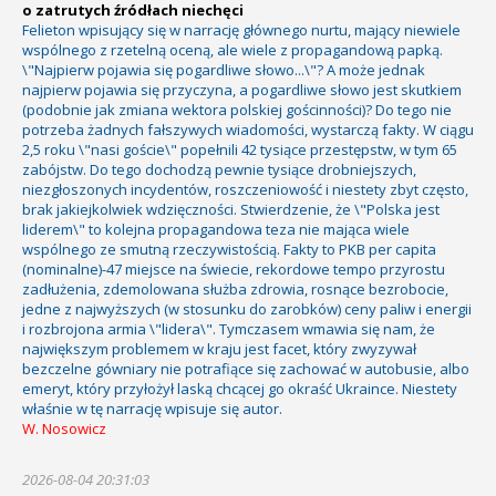
o zatrutych źródłach niechęci
Felieton wpisujący się w narrację głównego nurtu, mający niewiele
wspólnego z rzetelną oceną, ale wiele z propagandową papką.
\"Najpierw pojawia się pogardliwe słowo...\"? A może jednak
najpierw pojawia się przyczyna, a pogardliwe słowo jest skutkiem
(podobnie jak zmiana wektora polskiej gościnności)? Do tego nie
potrzeba żadnych fałszywych wiadomości, wystarczą fakty. W ciągu
2,5 roku \"nasi goście\" popełnili 42 tysiące przestępstw, w tym 65
zabójstw. Do tego dochodzą pewnie tysiące drobniejszych,
niezgłoszonych incydentów, roszczeniowość i niestety zbyt często,
brak jakiejkolwiek wdzięczności. Stwierdzenie, że \"Polska jest
liderem\" to kolejna propagandowa teza nie mająca wiele
wspólnego ze smutną rzeczywistością. Fakty to PKB per capita
(nominalne)-47 miejsce na świecie, rekordowe tempo przyrostu
zadłużenia, zdemolowana służba zdrowia, rosnące bezrobocie,
jedne z najwyższych (w stosunku do zarobków) ceny paliw i energii
i rozbrojona armia \"lidera\". Tymczasem wmawia się nam, że
największym problemem w kraju jest facet, który zwyzywał
bezczelne gówniary nie potrafiące się zachować w autobusie, albo
emeryt, który przyłożył laską chcącej go okraść Ukraince. Niestety
właśnie w tę narrację wpisuje się autor.
W. Nosowicz
2026-08-04 20:31:03