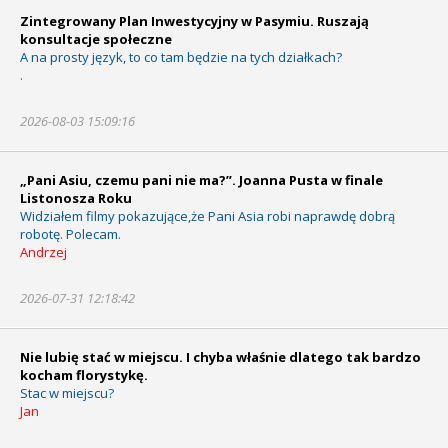
Zintegrowany Plan Inwestycyjny w Pasymiu. Ruszają
konsultacje społeczne
A na prosty język, to co tam będzie na tych działkach?
.
2026-08-03 15:09:16
„Pani Asiu, czemu pani nie ma?”. Joanna Pusta w finale
Listonosza Roku
Widziałem filmy pokazujące,że Pani Asia robi naprawdę dobrą
robotę. Polecam.
Andrzej
2026-07-31 12:18:42
Nie lubię stać w miejscu. I chyba właśnie dlatego tak bardzo
kocham florystykę.
Stac w miejscu?
Jan