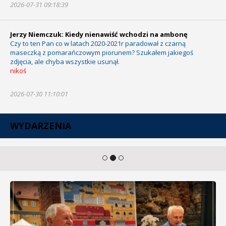
2026-07-31 09:18:39
Jerzy Niemczuk: Kiedy nienawiść wchodzi na ambonę
Czy to ten Pan co w latach 2020-2021r paradował z czarną
maseczką z pomarańczowym piorunem? Szukałem jakiegoś
zdjęcia, ale chyba wszystkie usunął.
nikoś
2026-07-30 11:10:01
WYDARZENIA