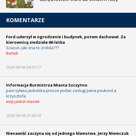
KOMENTARZE
Ford uderzył w ogrodzenie i budynek, potem dachował. Za
kierownicą siedziała 66-latka
Szacun. Jak ona to zrobila???
Bartek
2026-08-06 04:51:17
Informacja Burmistrza Miasta Szczytno
pani sylwia jaskolska prosze podac zaslugi pana poukord a
krzysztofa
wojt jaskol stasiek
2026-08-04 21:46:50
Nienawiść zaczyna się od jednego kłamstwa. Jerzy Niemczuk