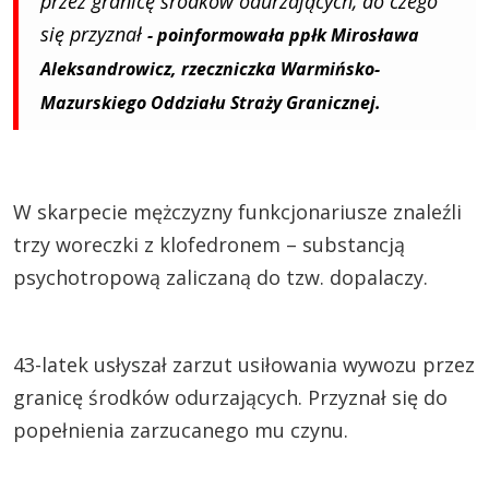
przez granicę środków odurzających, do czego
się przyznał
- poinformowała ppłk Mirosława
Aleksandrowicz, rzeczniczka Warmińsko-
Mazurskiego Oddziału Straży Granicznej.
W skarpecie mężczyzny funkcjonariusze znaleźli
trzy woreczki z klofedronem – substancją
psychotropową zaliczaną do tzw. dopalaczy.
43-latek usłyszał zarzut usiłowania wywozu przez
granicę środków odurzających. Przyznał się do
popełnienia zarzucanego mu czynu.