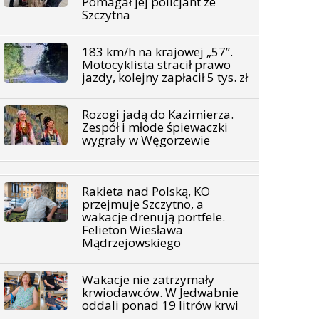
Pomagał jej policjant ze
Szczytna
183 km/h na krajowej „57”.
Motocyklista stracił prawo
jazdy, kolejny zapłacił 5 tys. zł
Rozogi jadą do Kazimierza.
Zespół i młode śpiewaczki
wygrały w Węgorzewie
Rakieta nad Polską, KO
przejmuje Szczytno, a
wakacje drenują portfele.
Felieton Wiesława
Mądrzejowskiego
Wakacje nie zatrzymały
krwiodawców. W Jedwabnie
oddali ponad 19 litrów krwi