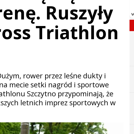
enę. Ruszyły
ross Triathlon
żym, rower przez leśne dukty i
 na mecie setki nagród i sportowe
athlonu Szczytno przypominają, że
ększych letnich imprez sportowych w