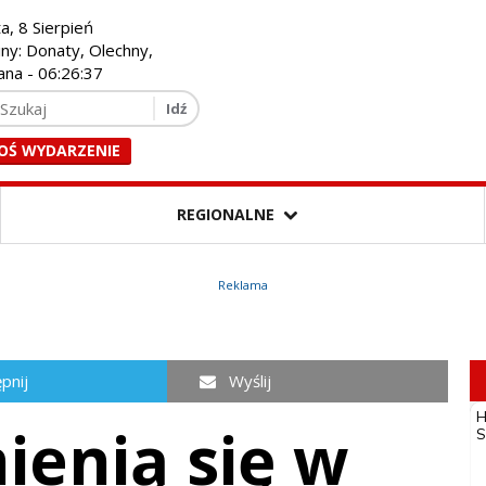
a, 8 Sierpień
iny: Donaty, Olechny,
ana -
06:26:39
OŚ WYDARZENIE
REGIONALNE
Reklama
pnij
Wyślij
enią się w