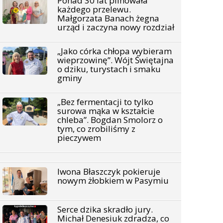
Ponad 30 lat pilnowała
każdego przelewu.
Małgorzata Banach żegna
urząd i zaczyna nowy rozdział
„Jako córka chłopa wybieram
wieprzowinę”. Wójt Świętajna
o dziku, turystach i smaku
gminy
„Bez fermentacji to tylko
surowa mąka w kształcie
chleba”. Bogdan Smolorz o
tym, co zrobiliśmy z
pieczywem
Iwona Błaszczyk pokieruje
nowym żłobkiem w Pasymiu
Serce dzika skradło jury.
Michał Denesiuk zdradza, co