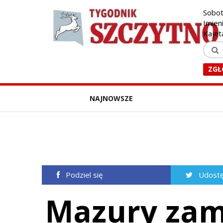
Sobot
Imien
Kajet
ZGŁ
NAJNOWSZE
Podziel się
Udostę
Mazury zami