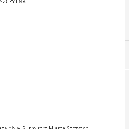
 SZCZYTNA
zą objął Burmistrz Miasta Szczytno