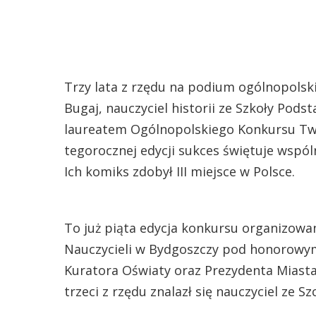
Trzy lata z rzędu na podium ogólnopolsk
Bugaj, nauczyciel historii ze Szkoły Podst
laureatem Ogólnopolskiego Konkursu Twór
tegorocznej edycji sukces świętuje wspó
Ich komiks zdobył III miejsce w Polsce.
To już piąta edycja konkursu organizowa
Nauczycieli w Bydgoszczy pod honorow
Kuratora Oświaty oraz Prezydenta Miast
trzeci z rzędu znalazł się nauczyciel ze Sz