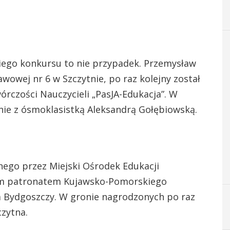
iego konkursu to nie przypadek. Przemysław
awowej nr 6 w Szczytnie, po raz kolejny został
czości Nauczycieli „PasJA-Edukacja”. W
lnie z ósmoklasistką Aleksandrą Gołębiowską.
nego przez Miejski Ośrodek Edukacji
ym patronatem Kujawsko-Pomorskiego
a Bydgoszczy. W gronie nagrodzonych po raz
czytna.