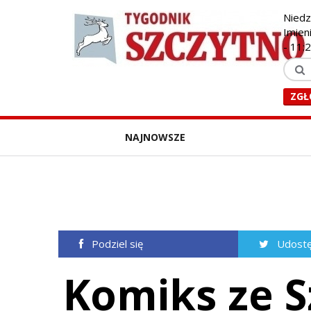
Niedz
Imien
-
11:
ZGŁ
NAJNOWSZE
Podziel się
Udostę
Komiks ze S