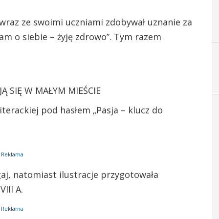
wraz ze swoimi uczniami zdobywał uznanie za
bam o siebie – żyję zdrowo”. Tym razem
Ą SIĘ W MAŁYM MIEŚCIE
terackiej pod hasłem „Pasja – klucz do
Reklama
j, natomiast ilustracje przygotowała
III A.
Reklama