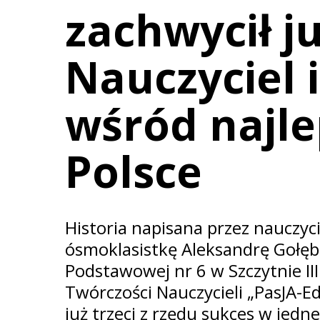
zachwycił ju
Nauczyciel 
wśród najl
Polsce
Historia napisana przez nauczyci
ósmoklasistkę Aleksandrę Gołębi
Podstawowej nr 6 w Szczytnie II
Twórczości Nauczycieli „PasJA-E
już trzeci z rzędu sukces w jedne