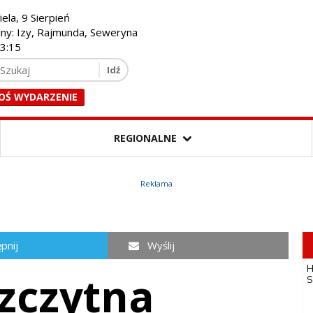
iela, 9 Sierpień
iny: Izy, Rajmunda, Seweryna
23:16
OŚ WYDARZENIE
REGIONALNE
Reklama
pnij
Wyślij
zczytna