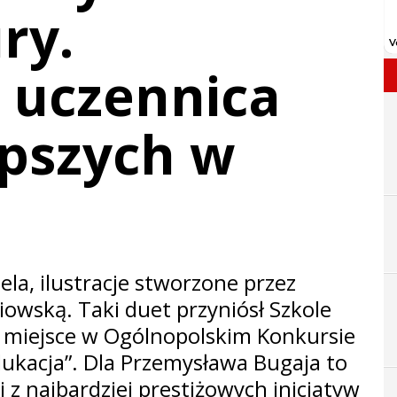
ry.
i uczennica
epszych w
ela, ilustracje stworzone przez
owską. Taki duet przyniósł Szkole
I miejsce w Ogólnopolskim Konkursie
dukacja”. Dla Przemysława Bugaja to
j z najbardziej prestiżowych inicjatyw