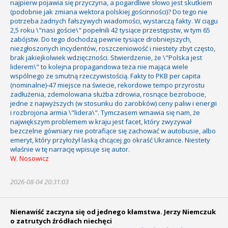
najpierw pojawia się przyczyna, a pogardliwe słowo jest skutkiem
(podobnie jak zmiana wektora polskiej gościnności)? Do tego nie
potrzeba żadnych fałszywych wiadomości, wystarczą fakty. W ciągu
2,5 roku \"nasi goście\" popełnili 42 tysiące przestępstw, w tym 65
zabójstw. Do tego dochodzą pewnie tysiące drobniejszych,
niezgłoszonych incydentów, roszczeniowość i niestety zbyt często,
brak jakiejkolwiek wdzięczności. Stwierdzenie, że \"Polska jest
liderem\" to kolejna propagandowa teza nie mająca wiele
wspólnego ze smutną rzeczywistością. Fakty to PKB per capita
(nominalne)-47 miejsce na świecie, rekordowe tempo przyrostu
zadłużenia, zdemolowana służba zdrowia, rosnące bezrobocie,
jedne z najwyższych (w stosunku do zarobków) ceny paliw i energii
i rozbrojona armia \"lidera\". Tymczasem wmawia się nam, że
największym problemem w kraju jest facet, który zwyzywał
bezczelne gówniary nie potrafiące się zachować w autobusie, albo
emeryt, który przyłożył laską chcącej go okraść Ukraince. Niestety
właśnie w tę narrację wpisuje się autor.
W. Nosowicz
2026-08-04 20:31:03
Nienawiść zaczyna się od jednego kłamstwa. Jerzy Niemczuk
o zatrutych źródłach niechęci