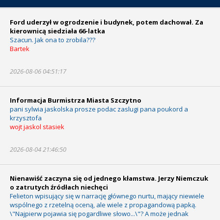
Ford uderzył w ogrodzenie i budynek, potem dachował. Za
kierownicą siedziała 66-latka
Szacun. Jak ona to zrobila???
Bartek
2026-08-06 04:51:17
Informacja Burmistrza Miasta Szczytno
pani sylwia jaskolska prosze podac zaslugi pana poukord a
krzysztofa
wojt jaskol stasiek
2026-08-04 21:46:50
Nienawiść zaczyna się od jednego kłamstwa. Jerzy Niemczuk
o zatrutych źródłach niechęci
Felieton wpisujący się w narrację głównego nurtu, mający niewiele
wspólnego z rzetelną oceną, ale wiele z propagandową papką.
\"Najpierw pojawia się pogardliwe słowo...\"? A może jednak