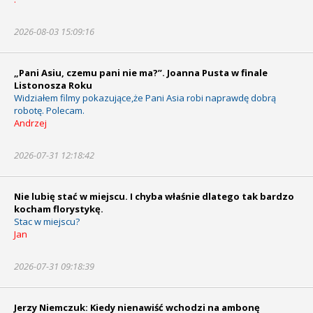
2026-08-03 15:09:16
„Pani Asiu, czemu pani nie ma?”. Joanna Pusta w finale
Listonosza Roku
Widziałem filmy pokazujące,że Pani Asia robi naprawdę dobrą
robotę. Polecam.
Andrzej
2026-07-31 12:18:42
Nie lubię stać w miejscu. I chyba właśnie dlatego tak bardzo
kocham florystykę.
Stac w miejscu?
Jan
2026-07-31 09:18:39
Jerzy Niemczuk: Kiedy nienawiść wchodzi na ambonę