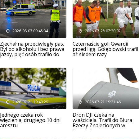
2026-08-03 09:45:34
2026-07-28 07:20:07
Zjechał na przeciwległy pas.
Czternaście goli Gwardii
Był po alkoholu i bez prawa
przed ligą. Gołębiowski trafił
jazdy, pięć osób trafiło do
aż siedem razy
szpitala
2026-07-21 19:40:29
2026-07-21 19:21:46
Jednego czeka rok
Dron DJI czeka na
więzienia, drugiego 10 dni
właściciela. Trafił do Biura
aresztu
Rzeczy Znalezionych w
Szczytnie