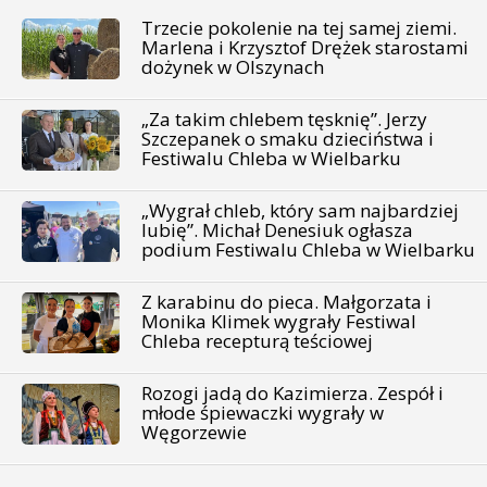
Trzecie pokolenie na tej samej ziemi.
Marlena i Krzysztof Drężek starostami
dożynek w Olszynach
„Za takim chlebem tęsknię”. Jerzy
Szczepanek o smaku dzieciństwa i
Festiwalu Chleba w Wielbarku
„Wygrał chleb, który sam najbardziej
lubię”. Michał Denesiuk ogłasza
podium Festiwalu Chleba w Wielbarku
Z karabinu do pieca. Małgorzata i
Monika Klimek wygrały Festiwal
Chleba recepturą teściowej
Rozogi jadą do Kazimierza. Zespół i
młode śpiewaczki wygrały w
Węgorzewie