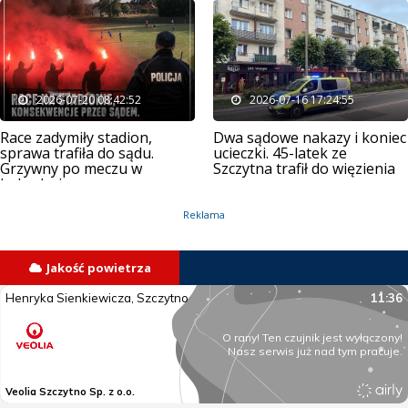
2026-07-20 08:42:52
2026-07-16 17:24:55
Race zadymiły stadion,
Dwa sądowe nakazy i koniec
sprawa trafiła do sądu.
ucieczki. 45-latek ze
Grzywny po meczu w
Szczytna trafił do więzienia
Jedwabnie
Reklama
Jakość powietrza