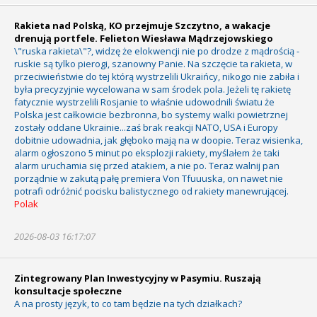
Rakieta nad Polską, KO przejmuje Szczytno, a wakacje
drenują portfele. Felieton Wiesława Mądrzejowskiego
\"ruska rakieta\"?, widzę że elokwencji nie po drodze z mądrością -
ruskie są tylko pierogi, szanowny Panie. Na szczęcie ta rakieta, w
przeciwieństwie do tej którą wystrzelili Ukraińcy, nikogo nie zabiła i
była precyzyjnie wycelowana w sam środek pola. Jeżeli tę rakietę
fatycznie wystrzelili Rosjanie to właśnie udowodnili światu że
Polska jest całkowicie bezbronna, bo systemy walki powietrznej
zostały oddane Ukrainie...zaś brak reakcji NATO, USA i Europy
dobitnie udowadnia, jak głęboko mają na w doopie. Teraz wisienka,
alarm ogłoszono 5 minut po eksplozji rakiety, myślałem że taki
alarm uruchamia się przed atakiem, a nie po. Teraz walnij pan
porządnie w zakutą pałę premiera Von Tfuuuska, on nawet nie
potrafi odróżnić pocisku balistycznego od rakiety manewrującej.
Polak
2026-08-03 16:17:07
Zintegrowany Plan Inwestycyjny w Pasymiu. Ruszają
konsultacje społeczne
A na prosty język, to co tam będzie na tych działkach?
.