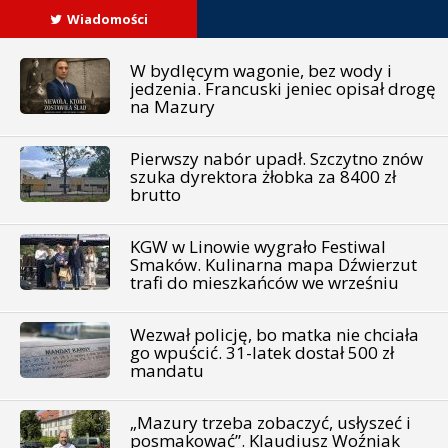
Wiadomości
W bydlęcym wagonie, bez wody i
jedzenia. Francuski jeniec opisał drogę
na Mazury
Pierwszy nabór upadł. Szczytno znów
szuka dyrektora żłobka za 8400 zł
brutto
KGW w Linowie wygrało Festiwal
Smaków. Kulinarna mapa Dźwierzut
trafi do mieszkańców we wrześniu
Wezwał policję, bo matka nie chciała
go wpuścić. 31-latek dostał 500 zł
mandatu
„Mazury trzeba zobaczyć, usłyszeć i
posmakować”. Klaudiusz Woźniak