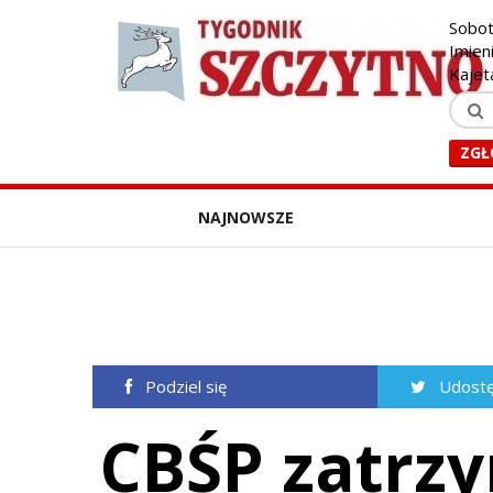
Sobot
Imien
Kajet
ZGŁ
NAJNOWSZE
Podziel się
Udostę
CBŚP zatrz