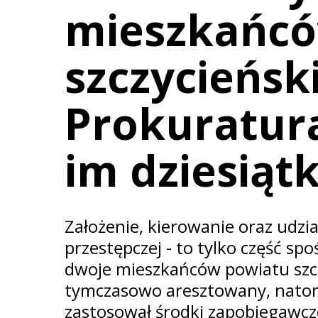
mieszkańcó
szczycieńsk
Prokuratur
im dziesiąt
Założenie, kierowanie oraz udzi
przestępczej - to tylko część spo
dwoje mieszkańców powiatu szcz
tymczasowo aresztowany, natom
zastosował środki zapobiegawcz