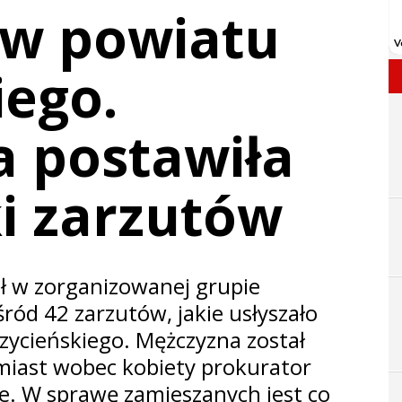
w powiatu
iego.
a postawiła
ki zarzutów
ał w zorganizowanej grupie
śród 42 zarzutów, jakie usłyszało
ycieńskiego. Mężczyzna został
iast wobec kobiety prokurator
e. W sprawę zamieszanych jest co