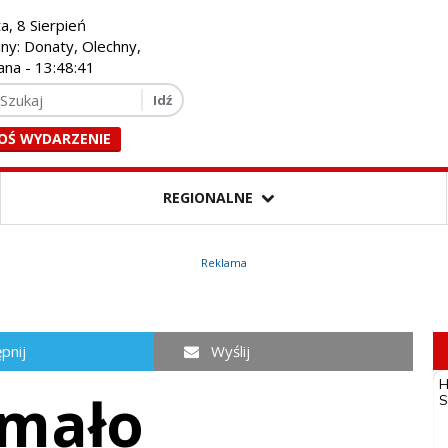
a, 8 Sierpień
iny: Donaty, Olechny,
ana -
13:48:43
OŚ WYDARZENIE
REGIONALNE
Reklama
pnij
Wyślij
ymało