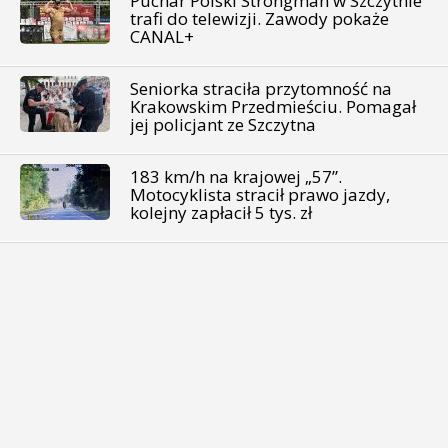
Puchar Polski Strongman w Szczytnie
trafi do telewizji. Zawody pokaże
CANAL+
Seniorka straciła przytomność na
Krakowskim Przedmieściu. Pomagał
jej policjant ze Szczytna
183 km/h na krajowej „57”.
Motocyklista stracił prawo jazdy,
kolejny zapłacił 5 tys. zł