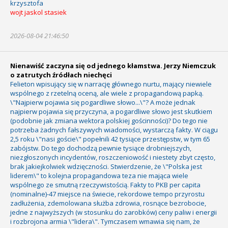
krzysztofa
wojt jaskol stasiek
2026-08-04 21:46:50
Nienawiść zaczyna się od jednego kłamstwa. Jerzy Niemczuk
o zatrutych źródłach niechęci
Felieton wpisujący się w narrację głównego nurtu, mający niewiele
wspólnego z rzetelną oceną, ale wiele z propagandową papką.
\"Najpierw pojawia się pogardliwe słowo...\"? A może jednak
najpierw pojawia się przyczyna, a pogardliwe słowo jest skutkiem
(podobnie jak zmiana wektora polskiej gościnności)? Do tego nie
potrzeba żadnych fałszywych wiadomości, wystarczą fakty. W ciągu
2,5 roku \"nasi goście\" popełnili 42 tysiące przestępstw, w tym 65
zabójstw. Do tego dochodzą pewnie tysiące drobniejszych,
niezgłoszonych incydentów, roszczeniowość i niestety zbyt często,
brak jakiejkolwiek wdzięczności. Stwierdzenie, że \"Polska jest
liderem\" to kolejna propagandowa teza nie mająca wiele
wspólnego ze smutną rzeczywistością. Fakty to PKB per capita
(nominalne)-47 miejsce na świecie, rekordowe tempo przyrostu
zadłużenia, zdemolowana służba zdrowia, rosnące bezrobocie,
jedne z najwyższych (w stosunku do zarobków) ceny paliw i energii
i rozbrojona armia \"lidera\". Tymczasem wmawia się nam, że