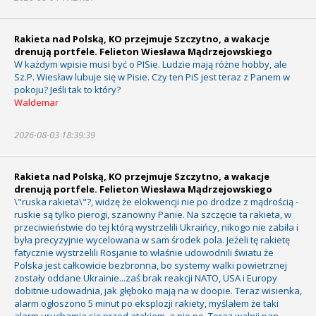
Rakieta nad Polską, KO przejmuje Szczytno, a wakacje
drenują portfele. Felieton Wiesława Mądrzejowskiego
W każdym wpisie musi być o PISie. Ludzie mają różne hobby, ale
Sz.P. Wiesław lubuje się w Pisie. Czy ten PiS jest teraz z Panem w
pokoju? Jeśli tak to który?
Waldemar
2026-08-03 18:39:39
Rakieta nad Polską, KO przejmuje Szczytno, a wakacje
drenują portfele. Felieton Wiesława Mądrzejowskiego
\"ruska rakieta\"?, widzę że elokwencji nie po drodze z mądrością -
ruskie są tylko pierogi, szanowny Panie. Na szczęcie ta rakieta, w
przeciwieństwie do tej którą wystrzelili Ukraińcy, nikogo nie zabiła i
była precyzyjnie wycelowana w sam środek pola. Jeżeli tę rakietę
fatycznie wystrzelili Rosjanie to właśnie udowodnili światu że
Polska jest całkowicie bezbronna, bo systemy walki powietrznej
zostały oddane Ukrainie...zaś brak reakcji NATO, USA i Europy
dobitnie udowadnia, jak głęboko mają na w doopie. Teraz wisienka,
alarm ogłoszono 5 minut po eksplozji rakiety, myślałem że taki
alarm uruchamia się przed atakiem, a nie po. Teraz walnij pan