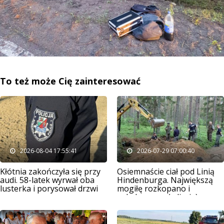
To też może Cię zainteresować
2026-08-04 17:55:41
2026-07-29 07:00:40
Kłótnia zakończyła się przy
Osiemnaście ciał pod Linią
audi. 58-latek wyrwał oba
Hindenburga. Największą
lusterka i porysował drzwi
mogiłę rozkopano i
splądrowano (zdjęcia)