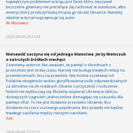
największym problemem w kraju jest facet, który zwyzywał
bezczelne gówniary nie potrafiące się zachować w autobusie, albo
emeryt, który przyłożył laską chcącej go okraść Ukraince. Niestety
właśnie w tę narrację wpisuje się autor.
W. Nosowicz
2026-08-04 20:31:03
Nienawiść zaczyna się od jednego kłamstwa. Jerzy Niemczuk
o zatrutych źródłach niechęci
Szanowny autorze. Nie uważam, że pamięć o zbrodniach z
przeszłości jest stratą czasu. Narody nie budują trwałych relacji na
przemilczeniach, lecz na prawdzie. Nie można oczekiwać od
Polaków obojętności wobec gloryfikowania osób odpowiedzialnych
za zbrodnie na ich rodakach. Dbanie o przyszłość i rozliczenie
historii nie wykluczają się. Możemy wspierać Ukrainę w obliczu
dzisiejszych zagrożeń, jednocześnie domagając się szacunku dla
pamięci ofiar. To nie jest działanie przeciwko Ukrainie, lecz
działanie na rzecz uczciwego pojednania. Bez prawdy nie będzie
trwałego zaufania między naszymi narodami.
XxX
2026-08-04 17:21:57