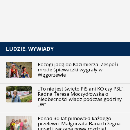
LUDZIE, WYWIADY
Rozogi jadą do Kazimierza. Zespół i
młode śpiewaczki wygrały w
Węgorzewie
„To nie jest święto PiS ani KO czy PSL”.
Radna Teresa Moczydłowska o
nieobecności władz podczas godziny
„W”
Ponad 30 lat pilnowała każdego
przelewu. Małgorzata Banach żegna
urząd i zaczyna nowy rozdział