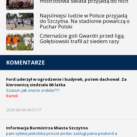
mistrzostwa świata przyjadą do nich
Najsilniejsi ludzie w Polsce przyjadą
do Szczytna. Na stadionie powalczą o
Puchar Polski
Czternaście goli Gwardii przed ligą.
Gołębiowski trafił aż siedem razy
KOMENTARZE
Ford uderzył w ogrodzenie i budynek, potem dachował. Za
kierownicą siedziała 66-latka
Szacun. Jak ona to zrobila???
Bartek
2026-08-06 04:51:17
Informacja Burmistrza Miasta Szczytno
pani sylwia jaskolska prosze podac zaslugi pana poukord a