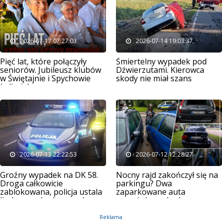
2026-07-17 07:27:03
2026-07-14 19:03:37
Pięć lat, które połączyły
Śmiertelny wypadek pod
seniorów. Jubileusz klubów
Dźwierzutami. Kierowca
w Świętajnie i Spychowie
skody nie miał szans
(zdjęcia)
2026-07-13 22:22:53
2026-07-12 12:28:27
Groźny wypadek na DK 58.
Nocny rajd zakończył się na
Droga całkowicie
parkingu? Dwa
zablokowana, policja ustala
zaparkowane auta
liczbę poszkodowanych
poważnie uszkodzone
Reklama