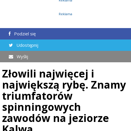
Reklama
Reklama
Podziel się
Udostępnij
Wyślij
Złowili najwięcej i
największą rybę. Znamy
triumfatorów
spinningowych
zawodów na jeziorze
Kalwa