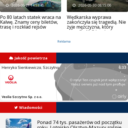
2026-06-21 14:53:45
2026-05-30 08:15:06
Po 80 latach statek wraca na
Wędkarska wyprawa
Kalwę. Znamy ceny biletów,
zakończyła się tragedią. Nie
trasę i rozkład rejsów
żyje mężczyzna, który
wypadł z łódki na jeziorze
Kalwa
Reklama
Jakość powietrza
Wiadomości
Ponad 74 tys. pasażerów od początku
roku. Lotnisko Olsztyn-Mazury rośnie