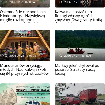
2026-07-29 07:00:40
2026-07-28 07:32:51
Osiemnaście ciał pod Linią
Kalwa ma dostać tlen,
Hindenburga. Największą
Rozogi własny ogród
mogiłę rozkopano i
zmysłów. Dwa granty trafią
splądrowano (zdjęcia)
do powiatu
2026-07-25 13:03:38
2026-07-24 13:18:06
Mundur znów przyciąga
Martwy jeleń dryfował po
młodych. Nad Kalwą szkoli
jeziorze. Strażacy ruszyli
się 84 przyszłych strażaków
łodzią