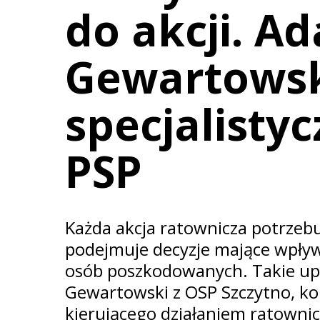
do akcji. A
Gewartowsk
specjalisty
PSP
Każda akcja ratownicza potrzeb
podejmuje decyzje mające wpły
osób poszkodowanych. Takie up
Gewartowski z OSP Szczytno, koń
kierującego działaniem ratowni