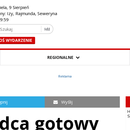
iela, 9 Sierpień
iny: Izy, Rajmunda, Seweryna
20:01
OŚ WYDARZENIE
REGIONALNE
Reklama
pnij
Wyślij
dca gotowy