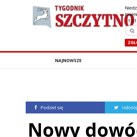
Niedz
Imien
-
12:
ZGŁ
NAJNOWSZE
Podziel się
Udostę
Nowy dowó