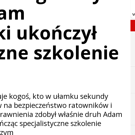
dam
i ukończył
czne szkolenie
uje kogoś, kto w ułamku sekundy
w na bezpieczeństwo ratowników i
rawnienia zdobył właśnie druh Adam
cząc specjalistyczne szkolenie
czym