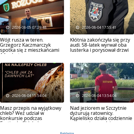
2026-08-05 07:29:48
2026-08-04 17:55:41
Wójt rusza w teren.
Kłótnia zakończyła się przy
Grzegorz Kaczmarczyk
audi. 58-latek wyrwał oba
spotka się z mieszkańcami
lusterka i porysował drzwi
14 sołectw
2026-08-04 15:54:04
2026-08-04 13:54:04
Masz przepis na wyjątkowy
Nad jeziorem w Szczytnie
chleb? Weź udział w
dyżurują ratownicy.
konkursie podczas
Kąpielisko działa codziennie
Festiwalu Chleba!
przez osiem godzin
Reklama