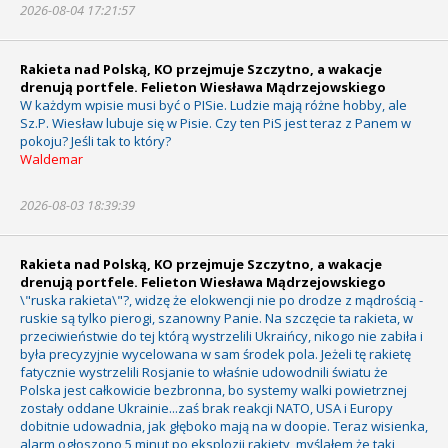
2026-08-04 17:21:57
Rakieta nad Polską, KO przejmuje Szczytno, a wakacje
drenują portfele. Felieton Wiesława Mądrzejowskiego
W każdym wpisie musi być o PISie. Ludzie mają różne hobby, ale
Sz.P. Wiesław lubuje się w Pisie. Czy ten PiS jest teraz z Panem w
pokoju? Jeśli tak to który?
Waldemar
2026-08-03 18:39:39
Rakieta nad Polską, KO przejmuje Szczytno, a wakacje
drenują portfele. Felieton Wiesława Mądrzejowskiego
\"ruska rakieta\"?, widzę że elokwencji nie po drodze z mądrością -
ruskie są tylko pierogi, szanowny Panie. Na szczęcie ta rakieta, w
przeciwieństwie do tej którą wystrzelili Ukraińcy, nikogo nie zabiła i
była precyzyjnie wycelowana w sam środek pola. Jeżeli tę rakietę
fatycznie wystrzelili Rosjanie to właśnie udowodnili światu że
Polska jest całkowicie bezbronna, bo systemy walki powietrznej
zostały oddane Ukrainie...zaś brak reakcji NATO, USA i Europy
dobitnie udowadnia, jak głęboko mają na w doopie. Teraz wisienka,
alarm ogłoszono 5 minut po eksplozji rakiety, myślałem że taki