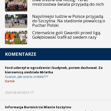
mistrzostwa świata przyjadą do nich
Najsilniejsi ludzie w Polsce przyjadą
do Szczytna. Na stadionie powalczą o
Puchar Polski
Czternaście goli Gwardii przed ligą.
Gołębiowski trafił aż siedem razy
KOMENTARZE
Ford uderzył w ogrodzenie i budynek, potem dachował. Za
kierownicą siedziała 66-latka
Szacun. Jak ona to zrobila???
Bartek
2026-08-06 04:51:17
Informacja Burmistrza Miasta Szczytno