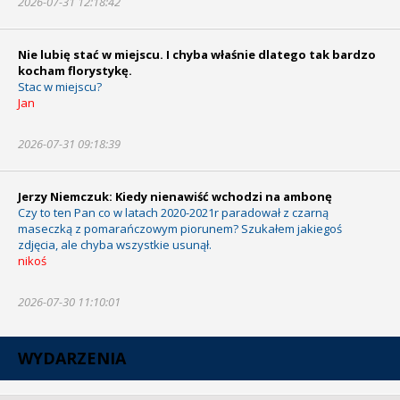
2026-07-31 12:18:42
Nie lubię stać w miejscu. I chyba właśnie dlatego tak bardzo
kocham florystykę.
Stac w miejscu?
Jan
2026-07-31 09:18:39
Jerzy Niemczuk: Kiedy nienawiść wchodzi na ambonę
Czy to ten Pan co w latach 2020-2021r paradował z czarną
maseczką z pomarańczowym piorunem? Szukałem jakiegoś
zdjęcia, ale chyba wszystkie usunął.
nikoś
2026-07-30 11:10:01
WYDARZENIA