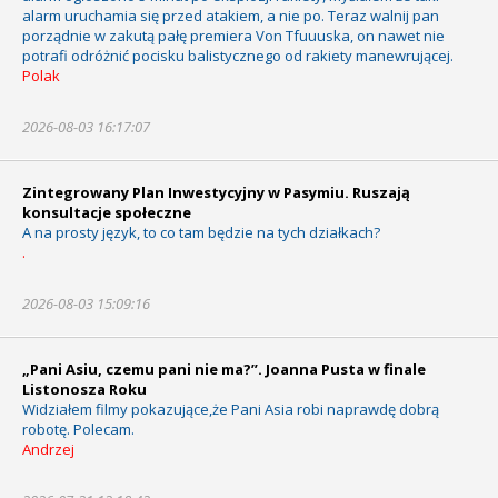
alarm uruchamia się przed atakiem, a nie po. Teraz walnij pan
porządnie w zakutą pałę premiera Von Tfuuuska, on nawet nie
potrafi odróżnić pocisku balistycznego od rakiety manewrującej.
Polak
2026-08-03 16:17:07
Zintegrowany Plan Inwestycyjny w Pasymiu. Ruszają
konsultacje społeczne
A na prosty język, to co tam będzie na tych działkach?
.
2026-08-03 15:09:16
„Pani Asiu, czemu pani nie ma?”. Joanna Pusta w finale
Listonosza Roku
Widziałem filmy pokazujące,że Pani Asia robi naprawdę dobrą
robotę. Polecam.
Andrzej