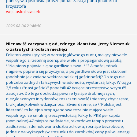
pani sylwia jaskolska prosze podac zaslugi pana poukord a
krzysztofa
wojt jaskol stasiek
2026-08-04 21:46:50
Nienawiść zaczyna się od jednego kłamstwa. Jerzy Niemczuk
o zatrutych źródłach niechęci
Felieton wpisujący się w narrację głównego nurtu, mający niewiele
wspólnego z rzetelną oceną, ale wiele z propagandową papką.
\"Najpierw pojawia się pogardliwe słowo...\"? A może jednak
najpierw pojawia się przyczyna, a pogardliwe słowo jest skutkiem
(podobnie jak zmiana wektora polskiej gościnności)? Do tego nie
potrzeba żadnych fałszywych wiadomości, wystarczą fakty. W ciągu
2,5 roku \"nasi goście\" popełnili 42 tysiące przestępstw, w tym 65
zabójstw. Do tego dochodzą pewnie tysiące drobniejszych,
niezgłoszonych incydentów, roszczeniowość i niestety zbyt często,
brak jakiejkolwiek wdzięczności. Stwierdzenie, że \"Polska jest
liderem\" to kolejna propagandowa teza nie mająca wiele
wspólnego ze smutną rzeczywistością. Fakty to PKB per capita
(nominalne)-47 miejsce na świecie, rekordowe tempo przyrostu
zadłużenia, zdemolowana służba zdrowia, rosnące bezrobocie,
jedne z najwyższych (w stosunku do zarobków) ceny paliw i energii