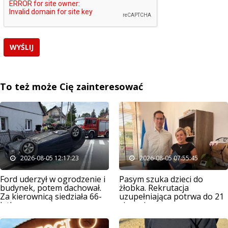
To też może Cię zainteresować
2026-08-05 12:17:23
2026-08-05 07:55:45
Ford uderzył w ogrodzenie i
Pasym szuka dzieci do
budynek, potem dachował.
żłobka. Rekrutacja
Za kierownicą siedziała 66-
uzupełniająca potrwa do 21
latka
sierpnia