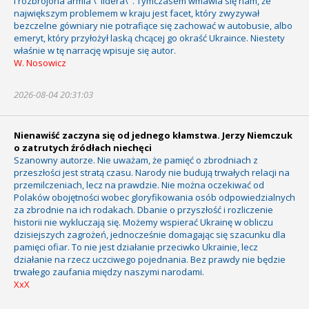
i rozbrojona armia \"lidera\". Tymczasem wmawia się nam, że
największym problemem w kraju jest facet, który zwyzywał
bezczelne gówniary nie potrafiące się zachować w autobusie, albo
emeryt, który przyłożył laską chcącej go okraść Ukraince. Niestety
właśnie w tę narrację wpisuje się autor.
W. Nosowicz
2026-08-04 20:31:03
Nienawiść zaczyna się od jednego kłamstwa. Jerzy Niemczuk
o zatrutych źródłach niechęci
Szanowny autorze. Nie uważam, że pamięć o zbrodniach z
przeszłości jest stratą czasu. Narody nie budują trwałych relacji na
przemilczeniach, lecz na prawdzie. Nie można oczekiwać od
Polaków obojętności wobec gloryfikowania osób odpowiedzialnych
za zbrodnie na ich rodakach. Dbanie o przyszłość i rozliczenie
historii nie wykluczają się. Możemy wspierać Ukrainę w obliczu
dzisiejszych zagrożeń, jednocześnie domagając się szacunku dla
pamięci ofiar. To nie jest działanie przeciwko Ukrainie, lecz
działanie na rzecz uczciwego pojednania. Bez prawdy nie będzie
trwałego zaufania między naszymi narodami.
XxX