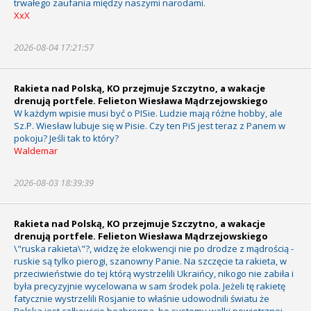
trwałego zaufania między naszymi narodami.
XxX
2026-08-04 17:21:57
Rakieta nad Polską, KO przejmuje Szczytno, a wakacje
drenują portfele. Felieton Wiesława Mądrzejowskiego
W każdym wpisie musi być o PISie. Ludzie mają różne hobby, ale
Sz.P. Wiesław lubuje się w Pisie. Czy ten PiS jest teraz z Panem w
pokoju? Jeśli tak to który?
Waldemar
2026-08-03 18:39:39
Rakieta nad Polską, KO przejmuje Szczytno, a wakacje
drenują portfele. Felieton Wiesława Mądrzejowskiego
\"ruska rakieta\"?, widzę że elokwencji nie po drodze z mądrością -
ruskie są tylko pierogi, szanowny Panie. Na szczęcie ta rakieta, w
przeciwieństwie do tej którą wystrzelili Ukraińcy, nikogo nie zabiła i
była precyzyjnie wycelowana w sam środek pola. Jeżeli tę rakietę
fatycznie wystrzelili Rosjanie to właśnie udowodnili światu że
Polska jest całkowicie bezbronna, bo systemy walki powietrznej