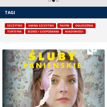
TAGI
SZCZYTNO
GMINA SZCZYTNO
PASYM
OGŁOSZENIA
TURYSYKA
BIZNES I GOSPODARKA
WIADOMOŚCI