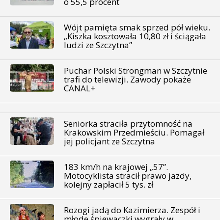
o 55,5 procent
Wójt pamięta smak sprzed pół wieku.
„Kiszka kosztowała 10,80 zł i ściągała
ludzi ze Szczytna”
Puchar Polski Strongman w Szczytnie
trafi do telewizji. Zawody pokaże
CANAL+
Seniorka straciła przytomność na
Krakowskim Przedmieściu. Pomagał
jej policjant ze Szczytna
183 km/h na krajowej „57”.
Motocyklista stracił prawo jazdy,
kolejny zapłacił 5 tys. zł
Rozogi jadą do Kazimierza. Zespół i
młode śpiewaczki wygrały w