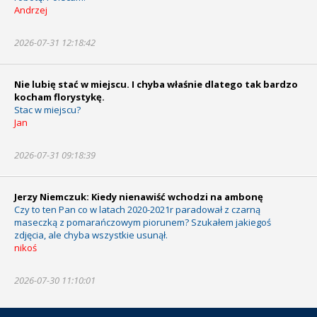
Andrzej
2026-07-31 12:18:42
Nie lubię stać w miejscu. I chyba właśnie dlatego tak bardzo
kocham florystykę.
Stac w miejscu?
Jan
2026-07-31 09:18:39
Jerzy Niemczuk: Kiedy nienawiść wchodzi na ambonę
Czy to ten Pan co w latach 2020-2021r paradował z czarną
maseczką z pomarańczowym piorunem? Szukałem jakiegoś
zdjęcia, ale chyba wszystkie usunął.
nikoś
2026-07-30 11:10:01