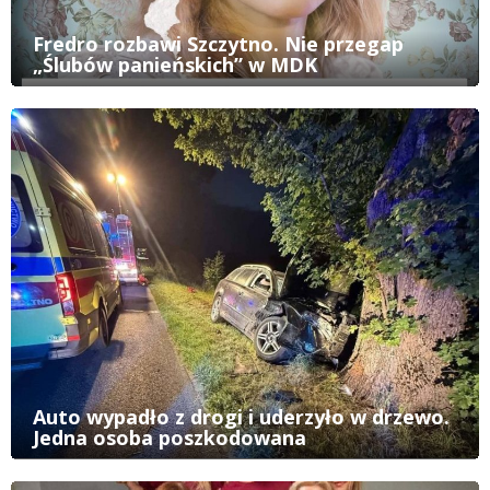
Fredro rozbawi Szczytno. Nie przegap
„Ślubów panieńskich” w MDK
Auto wypadło z drogi i uderzyło w drzewo.
Jedna osoba poszkodowana