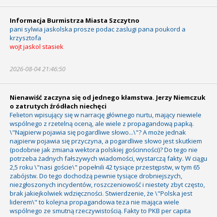
Informacja Burmistrza Miasta Szczytno
pani sylwia jaskolska prosze podac zaslugi pana poukord a
krzysztofa
wojt jaskol stasiek
2026-08-04 21:46:50
Nienawiść zaczyna się od jednego kłamstwa. Jerzy Niemczuk
o zatrutych źródłach niechęci
Felieton wpisujący się w narrację głównego nurtu, mający niewiele
wspólnego z rzetelną oceną, ale wiele z propagandową papką.
\"Najpierw pojawia się pogardliwe słowo...\"? A może jednak
najpierw pojawia się przyczyna, a pogardliwe słowo jest skutkiem
(podobnie jak zmiana wektora polskiej gościnności)? Do tego nie
potrzeba żadnych fałszywych wiadomości, wystarczą fakty. W ciągu
2,5 roku \"nasi goście\" popełnili 42 tysiące przestępstw, w tym 65
zabójstw. Do tego dochodzą pewnie tysiące drobniejszych,
niezgłoszonych incydentów, roszczeniowość i niestety zbyt często,
brak jakiejkolwiek wdzięczności. Stwierdzenie, że \"Polska jest
liderem\" to kolejna propagandowa teza nie mająca wiele
wspólnego ze smutną rzeczywistością. Fakty to PKB per capita