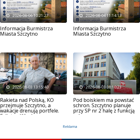
2026-08-06 10:21:27
2026-08-04 11:14:13
Informacja Burmistrza
Informacja Burmistrza
Miasta Szczytno
Miasta Szczytno
2026-08-03 13:15:40
2026-08-03 08:10:23
Rakieta nad Polską, KO
Pod boiskiem ma powstać
przejmuje Szczytno, a
schron. Szczytno planuje
wakacje drenują portfele.
przy SP nr 2 halę z funkcją
Felieton Wiesława
ochronną
Mądrzejowskiego
Reklama