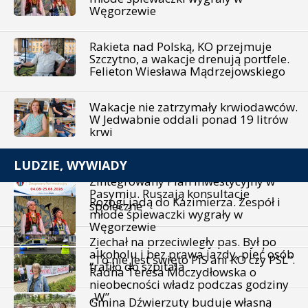
Węgorzewie
Rakieta nad Polską, KO przejmuje
Szczytno, a wakacje drenują portfele.
Felieton Wiesława Mądrzejowskiego
Wakacje nie zatrzymały krwiodawców.
W Jedwabnie oddali ponad 19 litrów
krwi
LUDZIE, WYWIADY
Zintegrowany Plan Inwestycyjny w
Pasymiu. Ruszają konsultacje
Rozogi jadą do Kazimierza. Zespół i
społeczne
młode śpiewaczki wygrały w
Węgorzewie
Zjechał na przeciwległy pas. Był po
alkoholu i bez prawa jazdy, pięć osób
„To nie jest święto PiS ani KO czy PSL”.
trafiło do szpitala
Radna Teresa Moczydłowska o
nieobecności władz podczas godziny
„W”
Gmina Dźwierzuty buduje własną