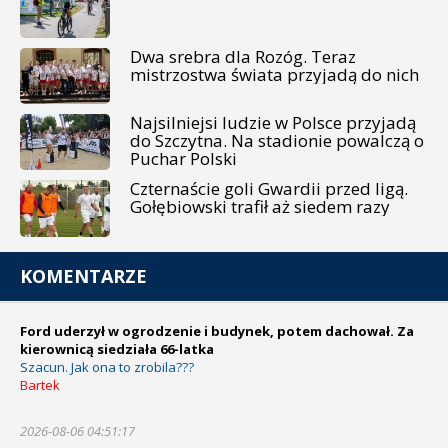
Dwa srebra dla Rozóg. Teraz
mistrzostwa świata przyjadą do nich
Najsilniejsi ludzie w Polsce przyjadą
do Szczytna. Na stadionie powalczą o
Puchar Polski
Czternaście goli Gwardii przed ligą.
Gołębiowski trafił aż siedem razy
KOMENTARZE
Ford uderzył w ogrodzenie i budynek, potem dachował. Za
kierownicą siedziała 66-latka
Szacun. Jak ona to zrobila???
Bartek
2026-08-06 04:51:17