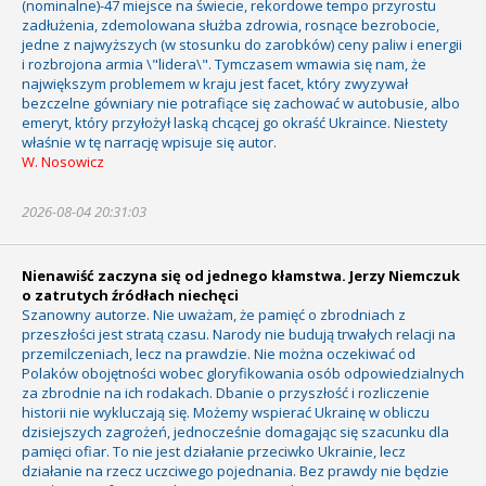
(nominalne)-47 miejsce na świecie, rekordowe tempo przyrostu
zadłużenia, zdemolowana służba zdrowia, rosnące bezrobocie,
jedne z najwyższych (w stosunku do zarobków) ceny paliw i energii
i rozbrojona armia \"lidera\". Tymczasem wmawia się nam, że
największym problemem w kraju jest facet, który zwyzywał
bezczelne gówniary nie potrafiące się zachować w autobusie, albo
emeryt, który przyłożył laską chcącej go okraść Ukraince. Niestety
właśnie w tę narrację wpisuje się autor.
W. Nosowicz
2026-08-04 20:31:03
Nienawiść zaczyna się od jednego kłamstwa. Jerzy Niemczuk
o zatrutych źródłach niechęci
Szanowny autorze. Nie uważam, że pamięć o zbrodniach z
przeszłości jest stratą czasu. Narody nie budują trwałych relacji na
przemilczeniach, lecz na prawdzie. Nie można oczekiwać od
Polaków obojętności wobec gloryfikowania osób odpowiedzialnych
za zbrodnie na ich rodakach. Dbanie o przyszłość i rozliczenie
historii nie wykluczają się. Możemy wspierać Ukrainę w obliczu
dzisiejszych zagrożeń, jednocześnie domagając się szacunku dla
pamięci ofiar. To nie jest działanie przeciwko Ukrainie, lecz
działanie na rzecz uczciwego pojednania. Bez prawdy nie będzie