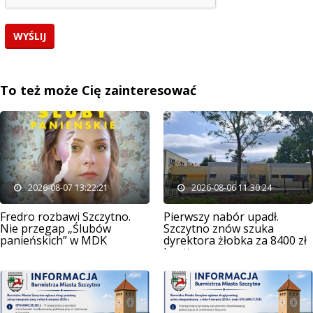
To też może Cię zainteresować
2026-08-07 13:22:21
2026-08-06 11:30:24
Fredro rozbawi Szczytno.
Pierwszy nabór upadł.
Nie przegap „Ślubów
Szczytno znów szuka
panieńskich” w MDK
dyrektora żłobka za 8400 zł
brutto