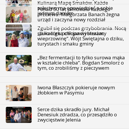
Kulinarą Mapę Smaków. Każde
sołectwo ma opowiedzieć o sobie
Ponad 30 lat pilnowała każdego
jednym daniem
przelewu. Małgorzata Banach żegna
urząd i zaczyna nowy rozdział
Zgubił się podczas grzybobrania. Nocą
szukali go policjanci i strażacy
„Jako córka chłopa wybieram
wieprzowinę”. Wójt Świętajna o dziku,
turystach i smaku gminy
„Bez fermentacji to tylko surowa mąka
w kształcie chleba”. Bogdan Smolorz o
tym, co zrobiliśmy z pieczywem
Iwona Błaszczyk pokieruje nowym
żłobkiem w Pasymiu
Serce dzika skradło jury. Michał
Denesiuk zdradza, co przesądziło o
zwycięstwie Jelenia