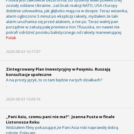
zostały oddane Ukrainie...zaś brak reakcji NATO, USA i Europy
dobitnie udowadnia, jak głęboko mają na w doopie. Teraz wisienka,
alarm ogłoszono 5 minut po eksplozji rakiety, myślałem że taki
alarm uruchamia się przed atakiem, a nie po. Teraz walnij pan
porządnie w zakutą pałę premiera Von Tfuuuska, on nawet nie
potrafi odróżnić pocisku balistycznego od rakiety manewrującej.
Polak
2026-08-03 16:17:07
Zintegrowany Plan Inwestycyjny w Pasymiu. Ruszają
konsultacje społeczne
A na prosty język, to co tam będzie na tych działkach?
.
2026-08-03 15:09:16
„Pani Asiu, czemu pani nie ma?”. Joanna Pusta w finale
Listonosza Roku
Widziałem filmy pokazujące,że Pani Asia robi naprawdę dobrą
robotę. Polecam.