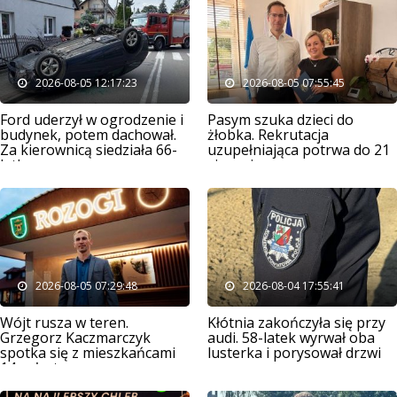
2026-08-05 12:17:23
2026-08-05 07:55:45
Ford uderzył w ogrodzenie i
Pasym szuka dzieci do
budynek, potem dachował.
żłobka. Rekrutacja
Za kierownicą siedziała 66-
uzupełniająca potrwa do 21
latka
sierpnia
2026-08-05 07:29:48
2026-08-04 17:55:41
Wójt rusza w teren.
Kłótnia zakończyła się przy
Grzegorz Kaczmarczyk
audi. 58-latek wyrwał oba
spotka się z mieszkańcami
lusterka i porysował drzwi
14 sołectw