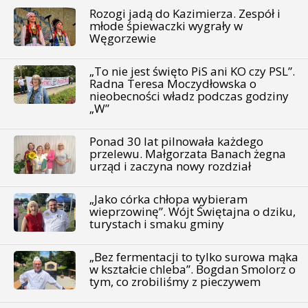
Rozogi jadą do Kazimierza. Zespół i
młode śpiewaczki wygrały w
Węgorzewie
„To nie jest święto PiS ani KO czy PSL”.
Radna Teresa Moczydłowska o
nieobecności władz podczas godziny
„W”
Ponad 30 lat pilnowała każdego
przelewu. Małgorzata Banach żegna
urząd i zaczyna nowy rozdział
„Jako córka chłopa wybieram
wieprzowinę”. Wójt Świętajna o dziku,
turystach i smaku gminy
„Bez fermentacji to tylko surowa mąka
w kształcie chleba”. Bogdan Smolorz o
tym, co zrobiliśmy z pieczywem