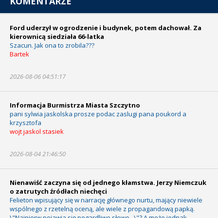
KOMENTARZE
Ford uderzył w ogrodzenie i budynek, potem dachował. Za
kierownicą siedziała 66-latka
Szacun. Jak ona to zrobila???
Bartek
2026-08-06 04:51:17
Informacja Burmistrza Miasta Szczytno
pani sylwia jaskolska prosze podac zaslugi pana poukord a
krzysztofa
wojt jaskol stasiek
2026-08-04 21:46:50
Nienawiść zaczyna się od jednego kłamstwa. Jerzy Niemczuk
o zatrutych źródłach niechęci
Felieton wpisujący się w narrację głównego nurtu, mający niewiele
wspólnego z rzetelną oceną, ale wiele z propagandową papką.
\"Najpierw pojawia się pogardliwe słowo...\"? A może jednak