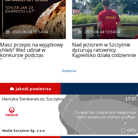
2026-08-04 15:54:04
2026-08-04 13:54:04
Masz przepis na wyjątkowy
Nad jeziorem w Szczytnie
chleb? Weź udział w
dyżurują ratownicy.
konkursie podczas
Kąpielisko działa codziennie
Festiwalu Chleba!
przez osiem godzin
Reklama
Jakość powietrza