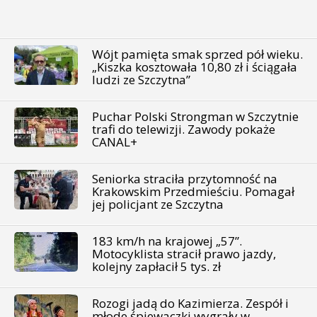
Wójt pamięta smak sprzed pół wieku.
„Kiszka kosztowała 10,80 zł i ściągała
ludzi ze Szczytna”
Puchar Polski Strongman w Szczytnie
trafi do telewizji. Zawody pokaże
CANAL+
Seniorka straciła przytomność na
Krakowskim Przedmieściu. Pomagał
jej policjant ze Szczytna
183 km/h na krajowej „57”.
Motocyklista stracił prawo jazdy,
kolejny zapłacił 5 tys. zł
Rozogi jadą do Kazimierza. Zespół i
młode śpiewaczki wygrały w