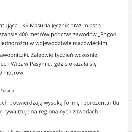
entująca LKS Masuria Jęcznik oraz miasto
dystansie 400 metrów podczas zawodów „Pogoń
 w Jednorożcu w województwie mazowieckim.
awodniczki. Zaledwie tydzień wcześniej
ech Wież w Pasymiu, gdzie okazała się
00 metrów.
Reklama
ach potwierdzają wysoką formę reprezentantki
m rywalizuje na regionalnych zawodach