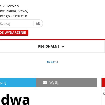
k, 7 Sierpień
iny: Jakuba, Sławy,
entego -
18:03:20
OŚ WYDARZENIE
REGIONALNE
Reklama
pnij
Wyślij
, dwa