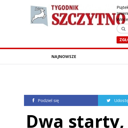
Piąte
Imien
Winc
ZGŁ
NAJNOWSZE
Podziel się
Udostę
Dwa starty