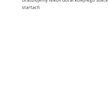
Gratulujemy Nikoli Góral kolejnego sukc
startach.