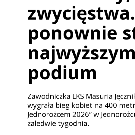
zwycięstwa.
ponownie s
najwyższym
podium
Zawodniczka LKS Masuria Jęcznik
wygrała bieg kobiet na 400 me
Jednorożcem 2026” w Jednorożcu
zaledwie tygodnia.