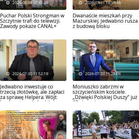
2026-08-04 07:43:09
2026-07-31 16:19:48
Puchar Polski Strongman w
Dwanaście mieszkań przy
Szczytnie trafi do telewizji.
Mazurskiej. Jedwabno rusza
Zawody pokaże CANAL+
z budową bloku
czynszowego
2026-07-30 11:52:19
2026-07-30 11:25:06
Jedwabno inwestuje co
Moniuszko zabrzmi w
trzecią złotówkę, ale zapłaci
szczycieńskim kościele.
za sprawę Helpera. Wójt:
„Dźwięki Polskiej Duszy” już
bankructwa nie będzie
13 sierpnia