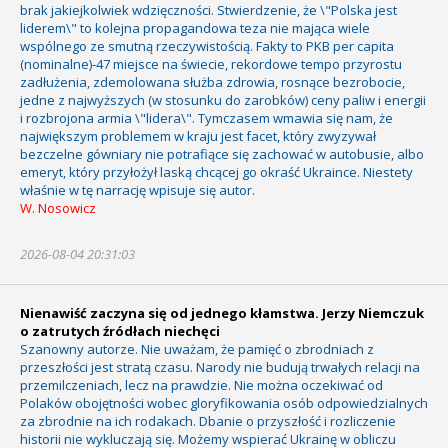
brak jakiejkolwiek wdzięczności. Stwierdzenie, że \"Polska jest
liderem\" to kolejna propagandowa teza nie mająca wiele
wspólnego ze smutną rzeczywistością. Fakty to PKB per capita
(nominalne)-47 miejsce na świecie, rekordowe tempo przyrostu
zadłużenia, zdemolowana służba zdrowia, rosnące bezrobocie,
jedne z najwyższych (w stosunku do zarobków) ceny paliw i energii
i rozbrojona armia \"lidera\". Tymczasem wmawia się nam, że
największym problemem w kraju jest facet, który zwyzywał
bezczelne gówniary nie potrafiące się zachować w autobusie, albo
emeryt, który przyłożył laską chcącej go okraść Ukraince. Niestety
właśnie w tę narrację wpisuje się autor.
W. Nosowicz
2026-08-04 20:31:03
Nienawiść zaczyna się od jednego kłamstwa. Jerzy Niemczuk
o zatrutych źródłach niechęci
Szanowny autorze. Nie uważam, że pamięć o zbrodniach z
przeszłości jest stratą czasu. Narody nie budują trwałych relacji na
przemilczeniach, lecz na prawdzie. Nie można oczekiwać od
Polaków obojętności wobec gloryfikowania osób odpowiedzialnych
za zbrodnie na ich rodakach. Dbanie o przyszłość i rozliczenie
historii nie wykluczają się. Możemy wspierać Ukrainę w obliczu