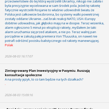
przeciwieństwie do tej którą wystrzelili Ukraińcy, nikogo nie zabiła i
była precyzyjnie wycelowana w sam środek pola. Jeżeli tę rakietę
fatycznie wystrzelili Rosjanie to właśnie udowodnili światu że
Polska jest całkowicie bezbronna, bo systemy walki powietrznej
zostały oddane Ukrainie...zaś brak reakcji NATO, USA i Europy
dobitnie udowadnia, jak głęboko mają na w doopie. Teraz wisienka,
alarm ogłoszono 5 minut po eksplozji rakiety, myślałem że taki
alarm uruchamia się przed atakiem, a nie po. Teraz walnij pan
porządnie w zakutą pałę premiera Von Tfuuuska, on nawet nie
potrafi odróżnić pocisku balistycznego od rakiety manewrującej.
Polak
2026-08-03 16:17:07
Zintegrowany Plan Inwestycyjny w Pasymiu. Ruszają
konsultacje społeczne
A na prosty język, to co tam będzie na tych działkach?
.
2026-08-03 15:09:16