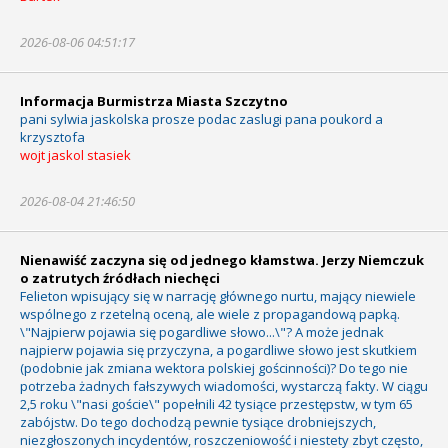
2026-08-06 04:51:17
Informacja Burmistrza Miasta Szczytno
pani sylwia jaskolska prosze podac zaslugi pana poukord a
krzysztofa
wojt jaskol stasiek
2026-08-04 21:46:50
Nienawiść zaczyna się od jednego kłamstwa. Jerzy Niemczuk
o zatrutych źródłach niechęci
Felieton wpisujący się w narrację głównego nurtu, mający niewiele
wspólnego z rzetelną oceną, ale wiele z propagandową papką.
\"Najpierw pojawia się pogardliwe słowo...\"? A może jednak
najpierw pojawia się przyczyna, a pogardliwe słowo jest skutkiem
(podobnie jak zmiana wektora polskiej gościnności)? Do tego nie
potrzeba żadnych fałszywych wiadomości, wystarczą fakty. W ciągu
2,5 roku \"nasi goście\" popełnili 42 tysiące przestępstw, w tym 65
zabójstw. Do tego dochodzą pewnie tysiące drobniejszych,
niezgłoszonych incydentów, roszczeniowość i niestety zbyt często,