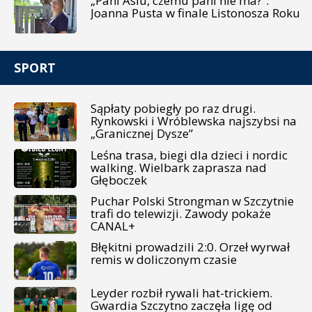
„Pani Asiu, czemu pani nie ma?”.
Joanna Pusta w finale Listonosza Roku
SPORT
Sąpłaty pobiegły po raz drugi.
Rynkowski i Wróblewska najszybsi na
„Granicznej Dysze”
Leśna trasa, biegi dla dzieci i nordic
walking. Wielbark zaprasza nad
Głęboczek
Puchar Polski Strongman w Szczytnie
trafi do telewizji. Zawody pokaże
CANAL+
Błękitni prowadzili 2:0. Orzeł wyrwał
remis w doliczonym czasie
Leyder rozbił rywali hat-trickiem.
Gwardia Szczytno zaczęła ligę od