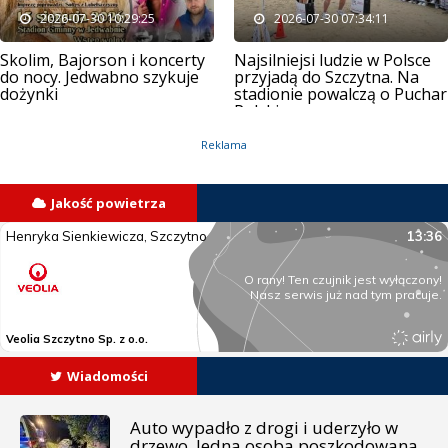
2026-07-30 10:29:25
2026-07-30 07:34:11
Skolim, Bajorson i koncerty
Najsilniejsi ludzie w Polsce
do nocy. Jedwabno szykuje
przyjadą do Szczytna. Na
dożynki
stadionie powalczą o Puchar
Polski
Reklama
Jakość powietrza
Wiadomości
Auto wypadło z drogi i uderzyło w
drzewo. Jedna osoba poszkodowana