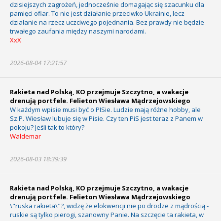
dzisiejszych zagrożeń, jednocześnie domagając się szacunku dla
pamięci ofiar. To nie jest działanie przeciwko Ukrainie, lecz
działanie na rzecz uczciwego pojednania. Bez prawdy nie będzie
trwałego zaufania między naszymi narodami.
XxX
2026-08-04 17:21:57
Rakieta nad Polską, KO przejmuje Szczytno, a wakacje
drenują portfele. Felieton Wiesława Mądrzejowskiego
W każdym wpisie musi być o PISie. Ludzie mają różne hobby, ale
Sz.P. Wiesław lubuje się w Pisie. Czy ten PiS jest teraz z Panem w
pokoju? Jeśli tak to który?
Waldemar
2026-08-03 18:39:39
Rakieta nad Polską, KO przejmuje Szczytno, a wakacje
drenują portfele. Felieton Wiesława Mądrzejowskiego
\"ruska rakieta\"?, widzę że elokwencji nie po drodze z mądrością -
ruskie są tylko pierogi, szanowny Panie. Na szczęcie ta rakieta, w