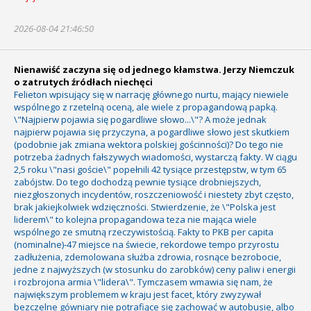
2026-08-04 21:46:50
Nienawiść zaczyna się od jednego kłamstwa. Jerzy Niemczuk
o zatrutych źródłach niechęci
Felieton wpisujący się w narrację głównego nurtu, mający niewiele
wspólnego z rzetelną oceną, ale wiele z propagandową papką.
\"Najpierw pojawia się pogardliwe słowo...\"? A może jednak
najpierw pojawia się przyczyna, a pogardliwe słowo jest skutkiem
(podobnie jak zmiana wektora polskiej gościnności)? Do tego nie
potrzeba żadnych fałszywych wiadomości, wystarczą fakty. W ciągu
2,5 roku \"nasi goście\" popełnili 42 tysiące przestępstw, w tym 65
zabójstw. Do tego dochodzą pewnie tysiące drobniejszych,
niezgłoszonych incydentów, roszczeniowość i niestety zbyt często,
brak jakiejkolwiek wdzięczności. Stwierdzenie, że \"Polska jest
liderem\" to kolejna propagandowa teza nie mająca wiele
wspólnego ze smutną rzeczywistością. Fakty to PKB per capita
(nominalne)-47 miejsce na świecie, rekordowe tempo przyrostu
zadłużenia, zdemolowana służba zdrowia, rosnące bezrobocie,
jedne z najwyższych (w stosunku do zarobków) ceny paliw i energii
i rozbrojona armia \"lidera\". Tymczasem wmawia się nam, że
największym problemem w kraju jest facet, który zwyzywał
bezczelne gówniary nie potrafiące się zachować w autobusie, albo