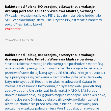
Rakieta nad Polską, KO przejmuje Szczytno, a wakacje
drenują portfele. Felieton Wiesława Mądrzejowskiego
W każdym wpisie musi być o PISie. Ludzie mają różne hobby, ale
Sz.P. Wiesław lubuje się w Pisie. Czy ten PiS jest teraz z Panem w
pokoju? Jeśli tak to który?
Waldemar
2026-08-03 18:39:39
Rakieta nad Polską, KO przejmuje Szczytno, a wakacje
drenują portfele. Felieton Wiesława Mądrzejowskiego
\"ruska rakieta\"?, widzę że elokwencji nie po drodze z mądrością -
ruskie są tylko pierogi, szanowny Panie. Na szczęcie ta rakieta, w
przeciwieństwie do tej którą wystrzelili Ukraińcy, nikogo nie zabiła i
była precyzyjnie wycelowana w sam środek pola. Jeżeli tę rakietę
fatycznie wystrzelili Rosjanie to właśnie udowodnili światu że
Polska jest całkowicie bezbronna, bo systemy walki powietrznej
zostały oddane Ukrainie...zaś brak reakcji NATO, USA i Europy
dobitnie udowadnia, jak głęboko mają na w doopie. Teraz wisienka,
alarm ogłoszono 5 minut po eksplozji rakiety, myślałem że taki
alarm uruchamia się przed atakiem, a nie po. Teraz walnij pan
porządnie w zakutą pałę premiera Von Tfuuuska, on nawet nie