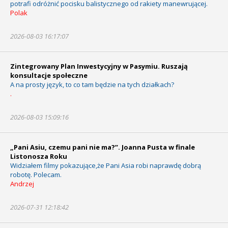
potrafi odróżnić pocisku balistycznego od rakiety manewrującej.
Polak
2026-08-03 16:17:07
Zintegrowany Plan Inwestycyjny w Pasymiu. Ruszają
konsultacje społeczne
A na prosty język, to co tam będzie na tych działkach?
.
2026-08-03 15:09:16
„Pani Asiu, czemu pani nie ma?”. Joanna Pusta w finale
Listonosza Roku
Widziałem filmy pokazujące,że Pani Asia robi naprawdę dobrą
robotę. Polecam.
Andrzej
2026-07-31 12:18:42