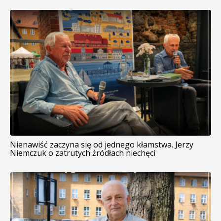
Nienawiść zaczyna się od jednego kłamstwa. Jerzy
Niemczuk o zatrutych źródłach niechęci