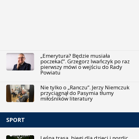
„Emerytura? Będzie musiała
poczekać”. Grzegorz Iwańczyk po raz
pierwszy mówi o wejściu do Rady
Powiatu
Nie tylko o „Ranczu”. Jerzy Niemczuk
przyciągnął do Pasymia tłumy
miłośników literatury
SPORT
Leśna trasa, biegi dla dzieci i nordic