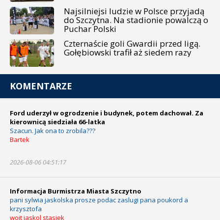
Najsilniejsi ludzie w Polsce przyjadą
do Szczytna. Na stadionie powalczą o
Puchar Polski
Czternaście goli Gwardii przed ligą.
Gołębiowski trafił aż siedem razy
KOMENTARZE
Ford uderzył w ogrodzenie i budynek, potem dachował. Za
kierownicą siedziała 66-latka
Szacun. Jak ona to zrobila???
Bartek
2026-08-06 04:51:17
Informacja Burmistrza Miasta Szczytno
pani sylwia jaskolska prosze podac zaslugi pana poukord a
krzysztofa
wojt jaskol stasiek