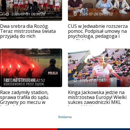
2026-07-31 08:36:28
2026-07-26 09:09:02
Dwa srebra dla Rozóg.
CUS w Jedwabnie rozszerza
Teraz mistrzostwa świata
pomoc. Podpisał umowy na
przyjadą do nich
psychologa, pedagoga i
profilaktykę
2026-07-20 08:42:52
2026-07-07 14:31:18
Race zadymiły stadion,
Kinga Jackowska jedzie na
sprawa trafiła do sądu.
mistrzostwa Europy! Wielki
Grzywny po meczu w
sukces zawodniczki MKL
Jedwabnie
Jurand i jej trenera
Reklama