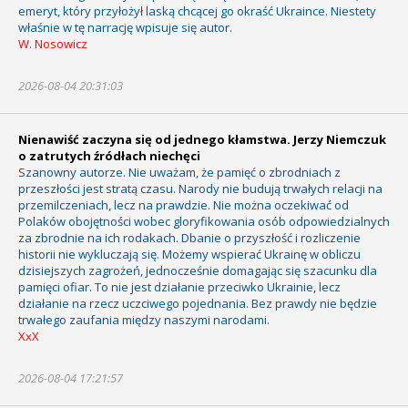
emeryt, który przyłożył laską chcącej go okraść Ukraince. Niestety
właśnie w tę narrację wpisuje się autor.
W. Nosowicz
2026-08-04 20:31:03
Nienawiść zaczyna się od jednego kłamstwa. Jerzy Niemczuk
o zatrutych źródłach niechęci
Szanowny autorze. Nie uważam, że pamięć o zbrodniach z
przeszłości jest stratą czasu. Narody nie budują trwałych relacji na
przemilczeniach, lecz na prawdzie. Nie można oczekiwać od
Polaków obojętności wobec gloryfikowania osób odpowiedzialnych
za zbrodnie na ich rodakach. Dbanie o przyszłość i rozliczenie
historii nie wykluczają się. Możemy wspierać Ukrainę w obliczu
dzisiejszych zagrożeń, jednocześnie domagając się szacunku dla
pamięci ofiar. To nie jest działanie przeciwko Ukrainie, lecz
działanie na rzecz uczciwego pojednania. Bez prawdy nie będzie
trwałego zaufania między naszymi narodami.
XxX
2026-08-04 17:21:57