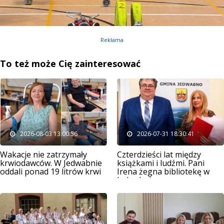
Reklama
To też może Cię zainteresować
2026-08-03 13:00:56
2026-07-31 18:30:41
Wakacje nie zatrzymały
Czterdzieści lat między
krwiodawców. W Jedwabnie
książkami i ludźmi. Pani
oddali ponad 19 litrów krwi
Irena żegna bibliotekę w
Jedwabnie