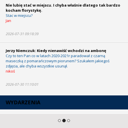
Nie lubię stać w miejscu. I chyba właśnie dlatego tak bardzo
kocham florystykę.
Stac w miejscu?
Jan
2026-07-31 09:18:39
Jerzy Niemczuk: Kiedy nienawiść wchodzi na ambonę
Czy to ten Pan co w latach 2020-2021r paradował z czarną
maseczką z pomarańczowym piorunem? Szukałem jakiegoś
zdjęcia, ale chyba wszystkie usunął.
nikoś
2026-07-30 11:10:01
WYDARZENIA