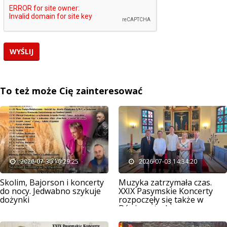
To też może Cię zainteresować
2026-07-30 10:29:25
2026-07-03 14:34:20
Skolim, Bajorson i koncerty
Muzyka zatrzymała czas.
do nocy. Jedwabno szykuje
XXIX Pasymskie Koncerty
dożynki
rozpoczęły się także w
Dźwierzutach