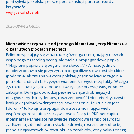
pani sylwia jaskolska prosze podac zaslugi pana poukord a
krzysztofa
wojt jaskol stasiek
2026-08-04 21:46:50
Nienawiść zaczyna się od jednego kłamstwa. Jerzy Niemczuk
o zatrutych źródłach niechęci
Felieton wpisujący się w narrację głównego nurtu, mający niewiele
wspólnego z rzetelną oceną, ale wiele z propagandową papką.
\"Najpierw pojawia się pogardliwe słowo...\"? A może jednak
najpierw pojawia się przyczyna, a pogardliwe słowo jest skutkiem
(podobnie jak zmiana wektora polskiej gościnności)? Do tego nie
potrzeba żadnych fałszywych wiadomości, wystarczą fakty. W ciągu
2,5 roku \"nasi goście\" popełnili 42 tysiące przestępstw, w tym 65
zabójstw. Do tego dochodzą pewnie tysiące drobniejszych,
niezgłoszonych incydentów, roszczeniowość i niestety zbyt często,
brak jakiejkolwiek wdzięczności. Stwierdzenie, że \"Polska jest
liderem\" to kolejna propagandowa teza nie mająca wiele
wspólnego ze smutną rzeczywistością. Fakty to PKB per capita
(nominalne)-47 miejsce na świecie, rekordowe tempo przyrostu
zadłużenia, zdemolowana służba zdrowia, rosnące bezrobocie,
jedne z najwyższych (w stosunku do zarobków) ceny paliw i energii