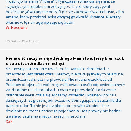
i rozbrojona armia \"lidera\". Tymczasem wmawia się nam, że
największym problemem w kraju jest facet, który zwyzywał
bezczelne gówniary nie potrafiące się zachować w autobusie, albo
emeryt, który przyłożył laską chcącej go okraść Ukraince. Niestety
właśnie w tę narrację wpisuje się autor.
W. Nosowicz
2026-08-04 20:31:03
Nienawiść zaczyna się od jednego kłamstwa. Jerzy Niemczuk
o zatrutych źródłach niechęci
Szanowny autorze. Nie uważam, że pamięć o zbrodniach z
przeszłości jest stratą czasu. Narody nie budują trwałych relacji na
przemilczeniach, lecz na prawdzie. Nie można oczekiwać od
Polaków obojętności wobec gloryfikowania osób odpowiedzialnych
za zbrodnie na ich rodakach. Dbanie o przyszłość i rozliczenie
historii nie wykluczają się. Możemy wspierać Ukrainę w obliczu
dzisiejszych zagrożeń, jednocześnie domagając się szacunku dla
pamięci ofiar. To nie jest działanie przeciwko Ukrainie, lecz
działanie na rzecz uczciwego pojednania. Bez prawdy nie będzie
trwałego zaufania między naszymi narodami.
XxX