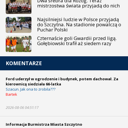
Dwa srebra dla Rozóg. Teraz
mistrzostwa świata przyjadą do nich
Najsilniejsi ludzie w Polsce przyjadą
do Szczytna. Na stadionie powalczą o
Puchar Polski
Czternaście goli Gwardii przed ligą.
Gołębiowski trafił aż siedem razy
KOMENTARZE
Ford uderzył w ogrodzenie i budynek, potem dachował. Za
kierownicą siedziała 66-latka
Szacun. Jak ona to zrobila???
Bartek
2026-08-06 04:51:17
Informacja Burmistrza Miasta Szczytno