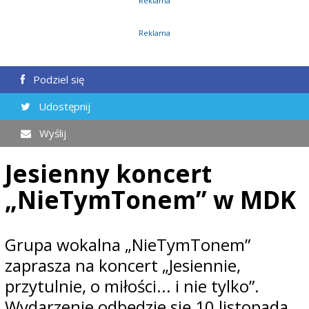
Reklama
Reklama
Podziel się
Udostępnij
Wyślij
Jesienny koncert
„NieTymTonem” w MDK
Grupa wokalna „NieTymTonem”
zaprasza na koncert „Jesiennie,
przytulnie, o miłości... i nie tylko”.
Wydarzenie odbędzie się 10 listopada,