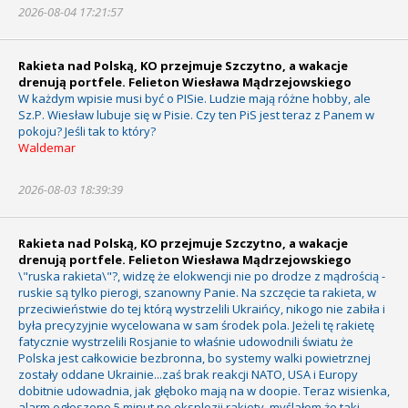
2026-08-04 17:21:57
Rakieta nad Polską, KO przejmuje Szczytno, a wakacje
drenują portfele. Felieton Wiesława Mądrzejowskiego
W każdym wpisie musi być o PISie. Ludzie mają różne hobby, ale
Sz.P. Wiesław lubuje się w Pisie. Czy ten PiS jest teraz z Panem w
pokoju? Jeśli tak to który?
Waldemar
2026-08-03 18:39:39
Rakieta nad Polską, KO przejmuje Szczytno, a wakacje
drenują portfele. Felieton Wiesława Mądrzejowskiego
\"ruska rakieta\"?, widzę że elokwencji nie po drodze z mądrością -
ruskie są tylko pierogi, szanowny Panie. Na szczęcie ta rakieta, w
przeciwieństwie do tej którą wystrzelili Ukraińcy, nikogo nie zabiła i
była precyzyjnie wycelowana w sam środek pola. Jeżeli tę rakietę
fatycznie wystrzelili Rosjanie to właśnie udowodnili światu że
Polska jest całkowicie bezbronna, bo systemy walki powietrznej
zostały oddane Ukrainie...zaś brak reakcji NATO, USA i Europy
dobitnie udowadnia, jak głęboko mają na w doopie. Teraz wisienka,
alarm ogłoszono 5 minut po eksplozji rakiety, myślałem że taki