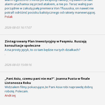
alarm uruchamia się przed atakiem, a nie po. Teraz walnij pan
porządnie w zakutą pałę premiera Von Tfuuuska, on nawet nie
potrafi odróżnić pocisku balistycznego od rakiety manewrującej.
Polak
2026-08-03 16:17:07
Zintegrowany Plan Inwestycyjny w Pasymiu. Ruszają
konsultacje społeczne
A na prosty język, to co tam będzie na tych działkach?
.
2026-08-03 15:09:16
„Pani Asiu, czemu pani nie ma?”. Joanna Pusta w finale
Listonosza Roku
Widziałem filmy pokazujące,że Pani Asia robi naprawdę dobrą
robotę. Polecam.
Andrzej