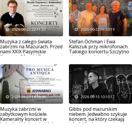
2026-06-23 22:11:20
2026-06-22 07:26:19
Muzyka z całego świata
Stefan Ochman i Ewa
zabrzmi na Mazurach. Przed
Kaliszuk przy mikrofonach.
nami XXIX Pasymskie
Takiego koncertu Szczytno
Koncerty Muzyki Organowej
się nie spodziewało
i Kameralnej
2026-06-20 14:36:46
2026-06-15 10:10:17
Muzyka zabrzmi w
Gibbs pod mazurskim
zabytkowym kościele.
niebem. Jedwabno szykuje
Kameralny koncert w
koncert, na który czekają
Jedwabnie już w niedzielę
młodzi fani