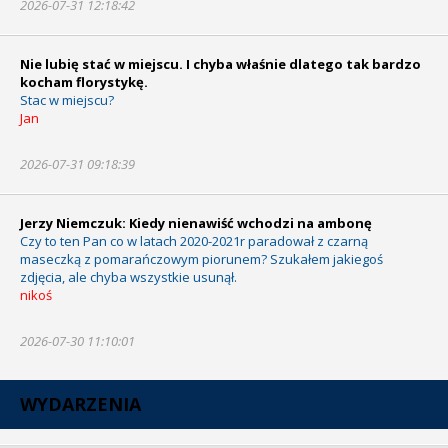
2026-07-31 12:18:42
Nie lubię stać w miejscu. I chyba właśnie dlatego tak bardzo
kocham florystykę.
Stac w miejscu?
Jan
2026-07-31 09:18:39
Jerzy Niemczuk: Kiedy nienawiść wchodzi na ambonę
Czy to ten Pan co w latach 2020-2021r paradował z czarną
maseczką z pomarańczowym piorunem? Szukałem jakiegoś
zdjęcia, ale chyba wszystkie usunął.
nikoś
2026-07-30 11:10:01
WYDARZENIA