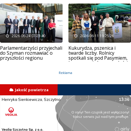
2026-06-24 07:23:40
2026-06-11 19:25:26
Parlamentarzyści przyjechali
Kukurydza, pszenica i
do Szyman rozmawiać o
twarde liczby. Rolnicy
przyszłości regionu
spotkali się pod Pasymiem,
by rozmawiać o przyszłości
gospodarstw
Reklama
Jakość powietrza