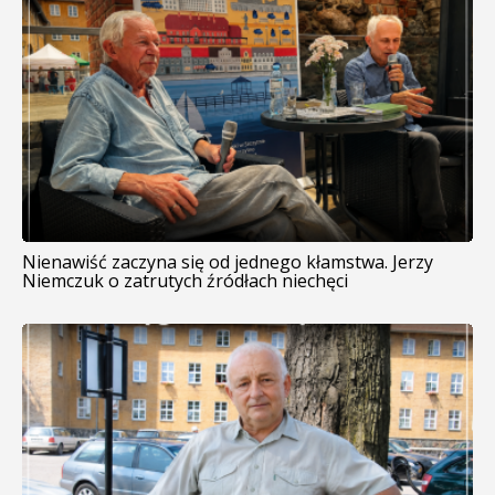
Nienawiść zaczyna się od jednego kłamstwa. Jerzy
Niemczuk o zatrutych źródłach niechęci