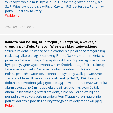
W każdym wpisie musi być o PISie. Ludzie mają różne hobby, ale
Sz.P. Wiesław lubuje się w Pisie. Czy ten PiS jest teraz z Panem w
pokoju? Jeśli tak to który?
Waldemar
2026-08-03 18:39:39
Rakieta nad Polską, KO przejmuje Szczytno, a wakacje
drenują portfele. Felieton Wiesława Mądrzejowskiego
\"ruska rakieta\"?, widzę że elokwencji nie po drodze z mądrością -
ruskie są tylko pierogi, szanowny Panie. Na szczęcie ta rakieta, w
przeciwieństwie do tej którą wystrzelili Ukraińcy, nikogo nie zabiła i
była precyzyjnie wycelowana w sam środek pola. Jeżeli tę rakietę
fatycznie wystrzelili Rosjanie to właśnie udowodnili światu że
Polska jest całkowicie bezbronna, bo systemy walki powietrznej
zostały oddane Ukrainie...zaś brak reakcji NATO, USA i Europy
dobitnie udowadnia, jak głęboko mają na w doopie. Teraz wisienka,
alarm ogłoszono 5 minut po eksplozji rakiety, myślałem że taki
alarm uruchamia się przed atakiem, a nie po. Teraz walnij pan
porządnie w zakutą pałę premiera Von Tfuuuska, on nawet nie
potrafi odróżnić pocisku balistycznego od rakiety manewrującej.
Polak