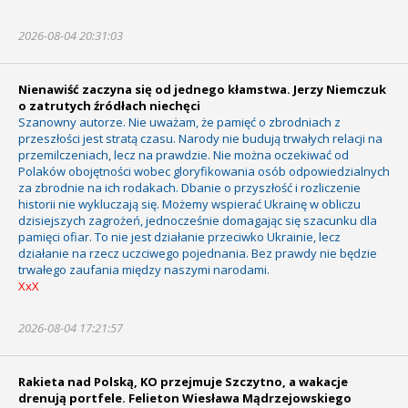
2026-08-04 20:31:03
Nienawiść zaczyna się od jednego kłamstwa. Jerzy Niemczuk
o zatrutych źródłach niechęci
Szanowny autorze. Nie uważam, że pamięć o zbrodniach z
przeszłości jest stratą czasu. Narody nie budują trwałych relacji na
przemilczeniach, lecz na prawdzie. Nie można oczekiwać od
Polaków obojętności wobec gloryfikowania osób odpowiedzialnych
za zbrodnie na ich rodakach. Dbanie o przyszłość i rozliczenie
historii nie wykluczają się. Możemy wspierać Ukrainę w obliczu
dzisiejszych zagrożeń, jednocześnie domagając się szacunku dla
pamięci ofiar. To nie jest działanie przeciwko Ukrainie, lecz
działanie na rzecz uczciwego pojednania. Bez prawdy nie będzie
trwałego zaufania między naszymi narodami.
XxX
2026-08-04 17:21:57
Rakieta nad Polską, KO przejmuje Szczytno, a wakacje
drenują portfele. Felieton Wiesława Mądrzejowskiego