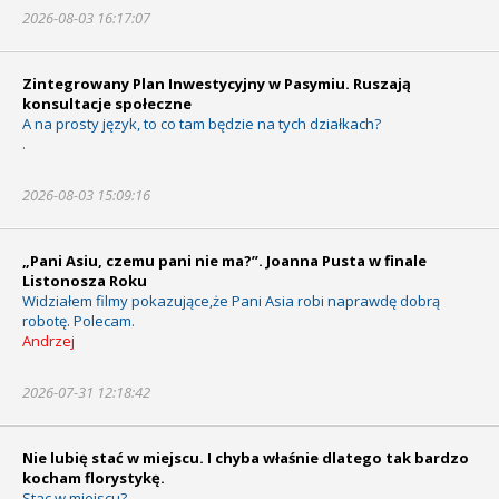
2026-08-03 16:17:07
Zintegrowany Plan Inwestycyjny w Pasymiu. Ruszają
konsultacje społeczne
A na prosty język, to co tam będzie na tych działkach?
.
2026-08-03 15:09:16
„Pani Asiu, czemu pani nie ma?”. Joanna Pusta w finale
Listonosza Roku
Widziałem filmy pokazujące,że Pani Asia robi naprawdę dobrą
robotę. Polecam.
Andrzej
2026-07-31 12:18:42
Nie lubię stać w miejscu. I chyba właśnie dlatego tak bardzo
kocham florystykę.
Stac w miejscu?