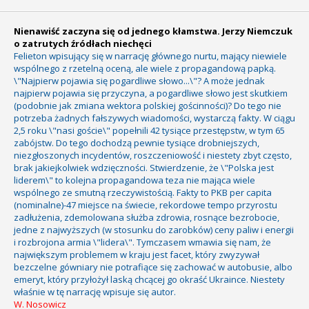
Nienawiść zaczyna się od jednego kłamstwa. Jerzy Niemczuk
o zatrutych źródłach niechęci
Felieton wpisujący się w narrację głównego nurtu, mający niewiele
wspólnego z rzetelną oceną, ale wiele z propagandową papką.
\"Najpierw pojawia się pogardliwe słowo...\"? A może jednak
najpierw pojawia się przyczyna, a pogardliwe słowo jest skutkiem
(podobnie jak zmiana wektora polskiej gościnności)? Do tego nie
potrzeba żadnych fałszywych wiadomości, wystarczą fakty. W ciągu
2,5 roku \"nasi goście\" popełnili 42 tysiące przestępstw, w tym 65
zabójstw. Do tego dochodzą pewnie tysiące drobniejszych,
niezgłoszonych incydentów, roszczeniowość i niestety zbyt często,
brak jakiejkolwiek wdzięczności. Stwierdzenie, że \"Polska jest
liderem\" to kolejna propagandowa teza nie mająca wiele
wspólnego ze smutną rzeczywistością. Fakty to PKB per capita
(nominalne)-47 miejsce na świecie, rekordowe tempo przyrostu
zadłużenia, zdemolowana służba zdrowia, rosnące bezrobocie,
jedne z najwyższych (w stosunku do zarobków) ceny paliw i energii
i rozbrojona armia \"lidera\". Tymczasem wmawia się nam, że
największym problemem w kraju jest facet, który zwyzywał
bezczelne gówniary nie potrafiące się zachować w autobusie, albo
emeryt, który przyłożył laską chcącej go okraść Ukraince. Niestety
właśnie w tę narrację wpisuje się autor.
W. Nosowicz