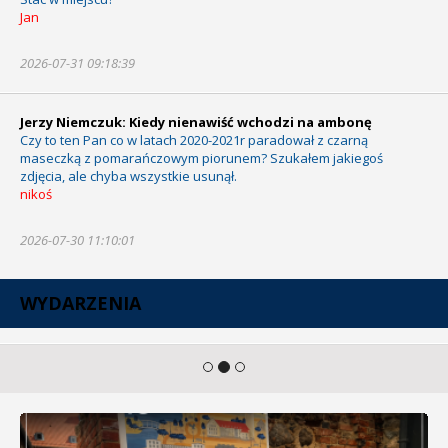
Jan
2026-07-31 09:18:39
Jerzy Niemczuk: Kiedy nienawiść wchodzi na ambonę
Czy to ten Pan co w latach 2020-2021r paradował z czarną
maseczką z pomarańczowym piorunem? Szukałem jakiegoś
zdjęcia, ale chyba wszystkie usunął.
nikoś
2026-07-30 11:10:01
WYDARZENIA