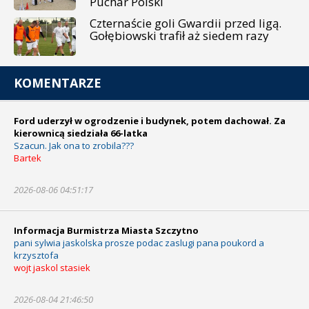
Puchar Polski
Czternaście goli Gwardii przed ligą.
Gołębiowski trafił aż siedem razy
KOMENTARZE
Ford uderzył w ogrodzenie i budynek, potem dachował. Za
kierownicą siedziała 66-latka
Szacun. Jak ona to zrobila???
Bartek
2026-08-06 04:51:17
Informacja Burmistrza Miasta Szczytno
pani sylwia jaskolska prosze podac zaslugi pana poukord a
krzysztofa
wojt jaskol stasiek
2026-08-04 21:46:50