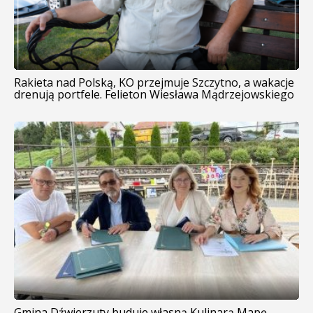
Rakieta nad Polską, KO przejmuje Szczytno, a wakacje
drenują portfele. Felieton Wiesława Mądrzejowskiego
Gmina Dźwierzuty buduje własną Kulinarą Mapę