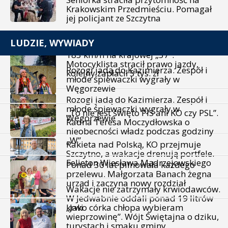
Krakowskim Przedmieściu. Pomagał
jej policjant ze Szczytna
LUDZIE, WYWIADY
183 km/h na krajowej „57”.
Motocyklista stracił prawo jazdy,
Rozogi jadą do Kazimierza. Zespół i
kolejny zapłacił 5 tys. zł
młode śpiewaczki wygrały w
Węgorzewie
Rozogi jadą do Kazimierza. Zespół i
młode śpiewaczki wygrały w
„To nie jest święto PiS ani KO czy PSL”.
Węgorzewie
Radna Teresa Moczydłowska o
nieobecności władz podczas godziny
„W”
Rakieta nad Polską, KO przejmuje
Szczytno, a wakacje drenują portfele.
Felieton Wiesława Mądrzejowskiego
Ponad 30 lat pilnowała każdego
przelewu. Małgorzata Banach żegna
urząd i zaczyna nowy rozdział
Wakacje nie zatrzymały krwiodawców.
W Jedwabnie oddali ponad 19 litrów
krwi
„Jako córka chłopa wybieram
wieprzowinę”. Wójt Świętajna o dziku,
turystach i smaku gminy