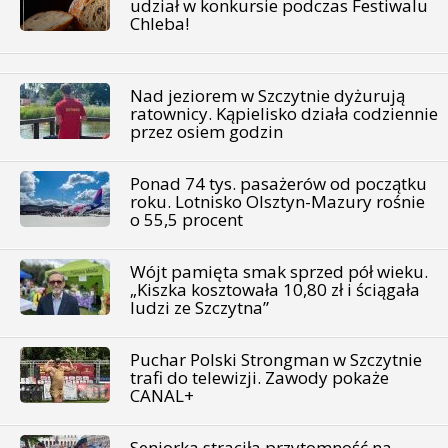
udział w konkursie podczas Festiwalu
Chleba!
Nad jeziorem w Szczytnie dyżurują
ratownicy. Kąpielisko działa codziennie
przez osiem godzin
Ponad 74 tys. pasażerów od początku
roku. Lotnisko Olsztyn-Mazury rośnie
o 55,5 procent
Wójt pamięta smak sprzed pół wieku.
„Kiszka kosztowała 10,80 zł i ściągała
ludzi ze Szczytna”
Puchar Polski Strongman w Szczytnie
trafi do telewizji. Zawody pokaże
CANAL+
Seniorka straciła przytomność na