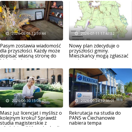
2026-08-01 12:39:44
2026-07-11 17:47:52
Pasym zostawia wiadomość
Nowy plan zdecyduje o
dla przyszłości. Każdy może
przyszłości gminy.
dopisać własną stronę do
Mieszkańcy mogą zgłaszać
historii miasta
swoje uwagi
2026-06-30 15:08:43
2026-06-24 10:46:01
Masz już licencjat i myślisz o
Rekrutacja na studia do
kolejnym kroku? Sprawdź
PANS w Ciechanowie
studia magisterskie z
nabiera tempa
administracji i kryminologii