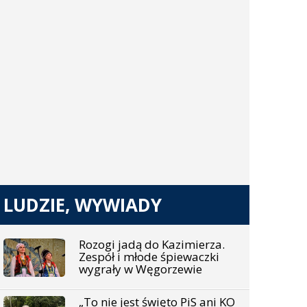
LUDZIE, WYWIADY
Rozogi jadą do Kazimierza.
Zespół i młode śpiewaczki
wygrały w Węgorzewie
„To nie jest święto PiS ani KO