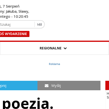
k, 7 Sierpień
iny: Jakuba, Sławy,
entego -
10:20:47
OŚ WYDARZENIE
REGIONALNE
Reklama
pnij
Wyślij
i poezja.