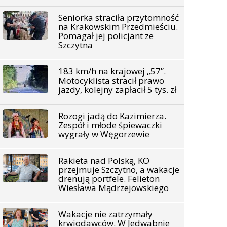
Seniorka straciła przytomność
na Krakowskim Przedmieściu.
Pomagał jej policjant ze
Szczytna
183 km/h na krajowej „57”.
Motocyklista stracił prawo
jazdy, kolejny zapłacił 5 tys. zł
Rozogi jadą do Kazimierza.
Zespół i młode śpiewaczki
wygrały w Węgorzewie
Rakieta nad Polską, KO
przejmuje Szczytno, a wakacje
drenują portfele. Felieton
Wiesława Mądrzejowskiego
Wakacje nie zatrzymały
krwiodawców. W Jedwabnie