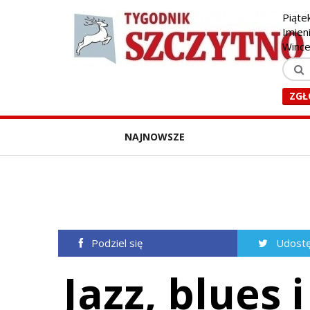
Piąte
Imien
Winc
ZGŁ
NAJNOWSZE
Podziel się
Udostę
Jazz, blues 