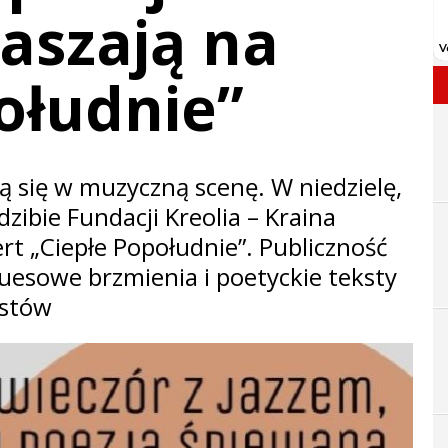
raszają na
ołudnie”
ią się w muzyczną scenę. W niedzielę,
dzibie Fundacji Kreolia – Kraina
rt „Ciepłe Popołudnie”. Publiczność
luesowe brzmienia i poetyckie teksty
ystów