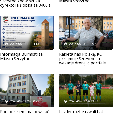
Szczytno znów szuka
Miasta Szczytno
dyrektora żłobka za 8400 zł
brutto
2026-08-04 11:14:13
2026-08-03 13:15:40
Informacja Burmistrza
Rakieta nad Polską, KO
Miasta Szczytno
przejmuje Szczytno, a
wakacje drenują portfele.
Felieton Wiesława
Mądrzejowskiego
2026-08-03 08:10:23
2026-08-02 19:23:38
Pod boiskiem ma powstać
Leyder rozbił rywali hat-