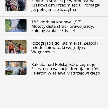
Seniorka straciła przytomność na
Krakowskim Przedmieściu. Pomagał
jej policjant ze Szczytna
183 km/h na krajowej „57”.
Motocyklista stracił prawo jazdy,
kolejny zapłacił 5 tys. zł
Rozogi jadą do Kazimierza. Zespół i
młode śpiewaczki wygrały w
Węgorzewie
Rakieta nad Polską, KO przejmuje
Szczytno, a wakacje drenują portfele.
Felieton Wiesława Mądrzejowskiego