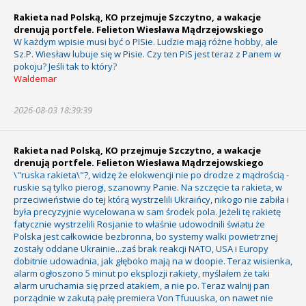
Rakieta nad Polską, KO przejmuje Szczytno, a wakacje
drenują portfele. Felieton Wiesława Mądrzejowskiego
W każdym wpisie musi być o PISie. Ludzie mają różne hobby, ale
Sz.P. Wiesław lubuje się w Pisie. Czy ten PiS jest teraz z Panem w
pokoju? Jeśli tak to który?
Waldemar
2026-08-03 18:39:39
Rakieta nad Polską, KO przejmuje Szczytno, a wakacje
drenują portfele. Felieton Wiesława Mądrzejowskiego
\"ruska rakieta\"?, widzę że elokwencji nie po drodze z mądrością -
ruskie są tylko pierogi, szanowny Panie. Na szczęcie ta rakieta, w
przeciwieństwie do tej którą wystrzelili Ukraińcy, nikogo nie zabiła i
była precyzyjnie wycelowana w sam środek pola. Jeżeli tę rakietę
fatycznie wystrzelili Rosjanie to właśnie udowodnili światu że
Polska jest całkowicie bezbronna, bo systemy walki powietrznej
zostały oddane Ukrainie...zaś brak reakcji NATO, USA i Europy
dobitnie udowadnia, jak głęboko mają na w doopie. Teraz wisienka,
alarm ogłoszono 5 minut po eksplozji rakiety, myślałem że taki
alarm uruchamia się przed atakiem, a nie po. Teraz walnij pan
porządnie w zakutą pałę premiera Von Tfuuuska, on nawet nie