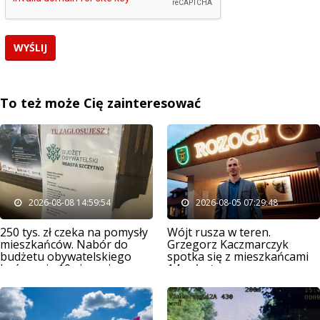
To też może Cię zainteresować
2026-08-08 14:59:54
2026-08-05 07:29:48
250 tys. zł czeka na pomysły
Wójt rusza w teren.
mieszkańców. Nabór do
Grzegorz Kaczmarczyk
budżetu obywatelskiego
spotka się z mieszkańcami
kończy się 10 sierpnia
14 sołectw