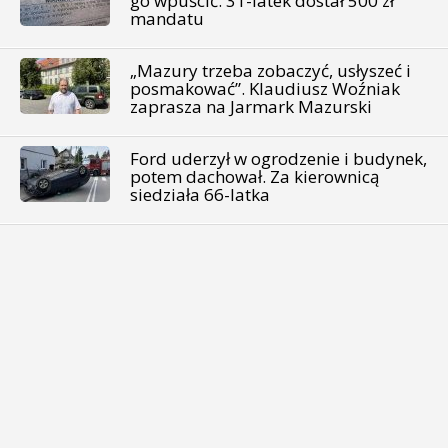
go wpuścić. 31-latek dostał 500 zł
mandatu
„Mazury trzeba zobaczyć, usłyszeć i
posmakować”. Klaudiusz Woźniak
zaprasza na Jarmark Mazurski
Ford uderzył w ogrodzenie i budynek,
potem dachował. Za kierownicą
siedziała 66-latka