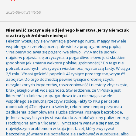
2026-08-04 21:46:50
Nienawiść zaczyna się od jednego kłamstwa. Jerzy Niemczuk
o zatrutych źródłach niechęci
Felieton wpisujący się w narrację głównego nurtu, mający niewiele
wspólnego z rzetelną oceną, ale wiele z propagandową papką.
\"Najpierw pojawia się pogardliwe słowo...\"? A może jednak
najpierw pojawia się przyczyna, a pogardliwe słowo jest skutkiem
(podobnie jak zmiana wektora polskiej gościnności)? Do tego nie
potrzeba żadnych fałszywych wiadomości, wystarczą fakty. W ciągu
2,5 roku \"nasi goście\" popełnili 42 tysiące przestępstw, w tym 65
zabójstw. Do tego dochodzą pewnie tysiące drobniejszych,
niezgłoszonych incydentów, roszczeniowość i niestety zbyt często,
brak jakiejkolwiek wdzięczności. Stwierdzenie, że \"Polska jest
liderem\" to kolejna propagandowa teza nie mająca wiele
wspólnego ze smutną rzeczywistością. Fakty to PKB per capita
(nominalne)-47 miejsce na świecie, rekordowe tempo przyrostu
zadłużenia, zdemolowana służba zdrowia, rosnące bezrobocie,
jedne z najwyższych (w stosunku do zarobków) ceny paliw i energii
i rozbrojona armia \"lidera\". Tymczasem wmawia się nam, że
największym problemem w kraju jest facet, który zwyzywał
bezczelne gówniary nie potrafiące się zachować w autobusie, albo