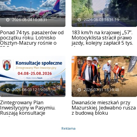
2026-08-04 10:38:31
2026-08-03 16:31:19
Ponad 74 tys. pasażerów od
183 km/h na krajowej „57”.
początku roku. Lotnisko
Motocyklista stracił prawo
Olsztyn-Mazury rośnie o
jazdy, kolejny zapłacił 5 tys.
55,5 procent
zł
2026-08-03 12:19:16
2026-07-31 16:19:48
Zintegrowany Plan
Dwanaście mieszkań przy
Inwestycyjny w Pasymiu.
Mazurskiej. Jedwabno rusza
Ruszają konsultacje
z budową bloku
społeczne
czynszowego
Reklama