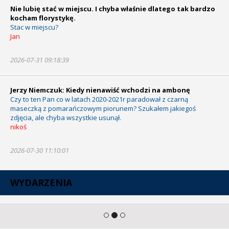
Nie lubię stać w miejscu. I chyba właśnie dlatego tak bardzo
kocham florystykę.
Stac w miejscu?
Jan
2026-07-31 09:18:39
Jerzy Niemczuk: Kiedy nienawiść wchodzi na ambonę
Czy to ten Pan co w latach 2020-2021r paradował z czarną
maseczką z pomarańczowym piorunem? Szukałem jakiegoś
zdjęcia, ale chyba wszystkie usunął.
nikoś
2026-07-30 11:10:01
WYDARZENIA