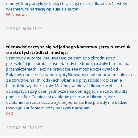
emeryt, który przyłożył laską chcącej go okraść Ukraince. Niestety
właśnie w tę narrację wpisuje się autor.
W. Nosowicz
2026-08-04 20:31:03
Nienawiść zaczyna się od jednego kłamstwa. Jerzy Niemczuk
o zatrutych źródłach niechęci
Szanowny autorze. Nie uważam, że pamięć o zbrodniach z
przeszłości jest stratą czasu. Narody nie budują trwałych relacji na
przemilczeniach, lecz na prawdzie. Nie można oczekiwać od
Polaków obojętności wobec gloryfikowania osób odpowiedzialnych
za zbrodnie na ich rodakach. Dbanie o przyszłość i rozliczenie
historii nie wykluczają się. Możemy wspierać Ukrainę w obliczu
dzisiejszych zagrożeń, jednocześnie domagając się szacunku dla
pamięci ofiar. To nie jest działanie przeciwko Ukrainie, lecz
działanie na rzecz uczciwego pojednania. Bez prawdy nie będzie
trwałego zaufania między naszymi narodami.
XxX
2026-08-04 17:21:57