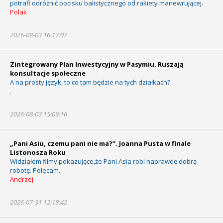
potrafi odróżnić pocisku balistycznego od rakiety manewrującej.
Polak
2026-08-03 16:17:07
Zintegrowany Plan Inwestycyjny w Pasymiu. Ruszają
konsultacje społeczne
A na prosty język, to co tam będzie na tych działkach?
.
2026-08-03 15:09:16
„Pani Asiu, czemu pani nie ma?”. Joanna Pusta w finale
Listonosza Roku
Widziałem filmy pokazujące,że Pani Asia robi naprawdę dobrą
robotę. Polecam.
Andrzej
2026-07-31 12:18:42