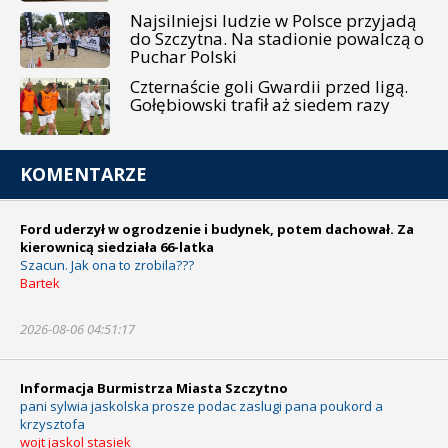
Najsilniejsi ludzie w Polsce przyjadą
do Szczytna. Na stadionie powalczą o
Puchar Polski
Czternaście goli Gwardii przed ligą.
Gołębiowski trafił aż siedem razy
KOMENTARZE
Ford uderzył w ogrodzenie i budynek, potem dachował. Za
kierownicą siedziała 66-latka
Szacun. Jak ona to zrobila???
Bartek
2026-08-06 04:51:17
Informacja Burmistrza Miasta Szczytno
pani sylwia jaskolska prosze podac zaslugi pana poukord a
krzysztofa
wojt jaskol stasiek