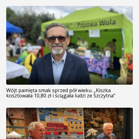
Wójt pamięta smak sprzed pół wieku. „Kiszka
kosztowała 10,80 zł i ściągała ludzi ze Szczytna”