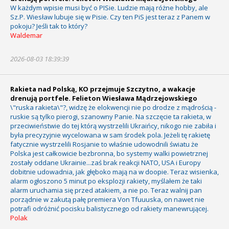
W każdym wpisie musi być o PISie. Ludzie mają różne hobby, ale
Sz.P. Wiesław lubuje się w Pisie. Czy ten PiS jest teraz z Panem w
pokoju? Jeśli tak to który?
Waldemar
2026-08-03 18:39:39
Rakieta nad Polską, KO przejmuje Szczytno, a wakacje
drenują portfele. Felieton Wiesława Mądrzejowskiego
\"ruska rakieta\"?, widzę że elokwencji nie po drodze z mądrością -
ruskie są tylko pierogi, szanowny Panie. Na szczęcie ta rakieta, w
przeciwieństwie do tej którą wystrzelili Ukraińcy, nikogo nie zabiła i
była precyzyjnie wycelowana w sam środek pola. Jeżeli tę rakietę
fatycznie wystrzelili Rosjanie to właśnie udowodnili światu że
Polska jest całkowicie bezbronna, bo systemy walki powietrznej
zostały oddane Ukrainie...zaś brak reakcji NATO, USA i Europy
dobitnie udowadnia, jak głęboko mają na w doopie. Teraz wisienka,
alarm ogłoszono 5 minut po eksplozji rakiety, myślałem że taki
alarm uruchamia się przed atakiem, a nie po. Teraz walnij pan
porządnie w zakutą pałę premiera Von Tfuuuska, on nawet nie
potrafi odróżnić pocisku balistycznego od rakiety manewrującej.
Polak