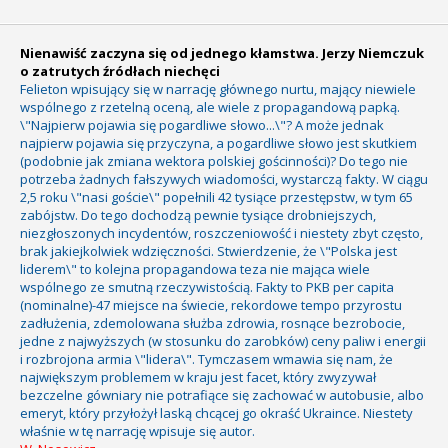
Nienawiść zaczyna się od jednego kłamstwa. Jerzy Niemczuk
o zatrutych źródłach niechęci
Felieton wpisujący się w narrację głównego nurtu, mający niewiele
wspólnego z rzetelną oceną, ale wiele z propagandową papką.
\"Najpierw pojawia się pogardliwe słowo...\"? A może jednak
najpierw pojawia się przyczyna, a pogardliwe słowo jest skutkiem
(podobnie jak zmiana wektora polskiej gościnności)? Do tego nie
potrzeba żadnych fałszywych wiadomości, wystarczą fakty. W ciągu
2,5 roku \"nasi goście\" popełnili 42 tysiące przestępstw, w tym 65
zabójstw. Do tego dochodzą pewnie tysiące drobniejszych,
niezgłoszonych incydentów, roszczeniowość i niestety zbyt często,
brak jakiejkolwiek wdzięczności. Stwierdzenie, że \"Polska jest
liderem\" to kolejna propagandowa teza nie mająca wiele
wspólnego ze smutną rzeczywistością. Fakty to PKB per capita
(nominalne)-47 miejsce na świecie, rekordowe tempo przyrostu
zadłużenia, zdemolowana służba zdrowia, rosnące bezrobocie,
jedne z najwyższych (w stosunku do zarobków) ceny paliw i energii
i rozbrojona armia \"lidera\". Tymczasem wmawia się nam, że
największym problemem w kraju jest facet, który zwyzywał
bezczelne gówniary nie potrafiące się zachować w autobusie, albo
emeryt, który przyłożył laską chcącej go okraść Ukraince. Niestety
właśnie w tę narrację wpisuje się autor.