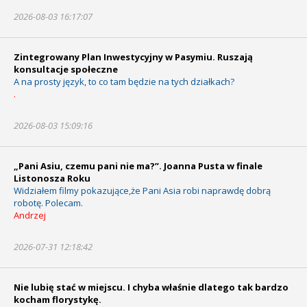
2026-08-03 16:17:07
Zintegrowany Plan Inwestycyjny w Pasymiu. Ruszają
konsultacje społeczne
A na prosty język, to co tam będzie na tych działkach?
.
2026-08-03 15:09:16
„Pani Asiu, czemu pani nie ma?”. Joanna Pusta w finale
Listonosza Roku
Widziałem filmy pokazujące,że Pani Asia robi naprawdę dobrą
robotę. Polecam.
Andrzej
2026-07-31 12:18:42
Nie lubię stać w miejscu. I chyba właśnie dlatego tak bardzo
kocham florystykę.