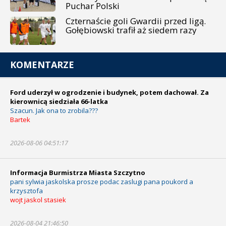
Puchar Polski
Czternaście goli Gwardii przed ligą.
Gołębiowski trafił aż siedem razy
KOMENTARZE
Ford uderzył w ogrodzenie i budynek, potem dachował. Za
kierownicą siedziała 66-latka
Szacun. Jak ona to zrobila???
Bartek
2026-08-06 04:51:17
Informacja Burmistrza Miasta Szczytno
pani sylwia jaskolska prosze podac zaslugi pana poukord a
krzysztofa
wojt jaskol stasiek
2026-08-04 21:46:50