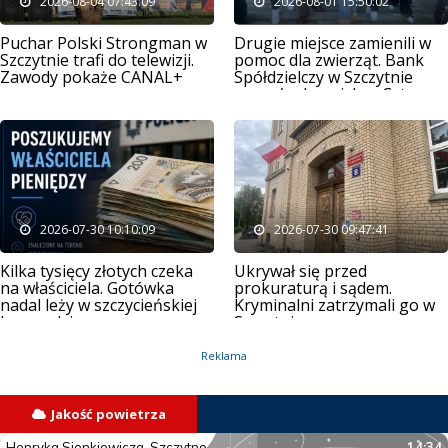
2026-08-04 07:43:09
2026-08-01 15:50:02
Puchar Polski Strongman w
Drugie miejsce zamienili w
Szczytnie trafi do telewizji.
pomoc dla zwierząt. Bank
Zawody pokaże CANAL+
Spółdzielczy w Szczytnie
wsparł schronisko „Cztery
Łapy”
2026-07-30 10:10:09
2026-07-30 09:47:41
Kilka tysięcy złotych czeka
Ukrywał się przed
na właściciela. Gotówka
prokuraturą i sądem.
nadal leży w szczycieńskiej
Kryminalni zatrzymali go w
komendzie
Szczytnie
Reklama
Jakość powietrza