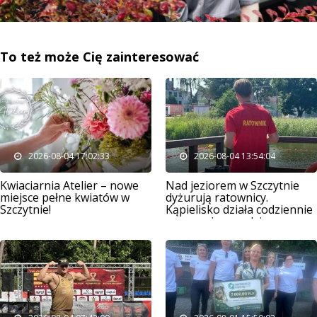
To też może Cię zainteresować
2026-08-04 17:02:33
2026-08-04 13:54:04
Kwiaciarnia Atelier – nowe
Nad jeziorem w Szczytnie
miejsce pełne kwiatów w
dyżurują ratownicy.
Szczytnie!
Kąpielisko działa codziennie
przez osiem godzin