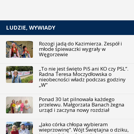
LUDZIE, WYWIADY
Rozogi jadą do Kazimierza. Zespół i
młode śpiewaczki wygrały w
Węgorzewie
„To nie jest święto PiS ani KO czy PSL”.
Radna Teresa Moczydłowska o
nieobecności władz podczas godziny
„W”
Ponad 30 lat pilnowała każdego
przelewu. Małgorzata Banach żegna
urząd i zaczyna nowy rozdział
„Jako córka chłopa wybieram
wieprzowinę”. Wójt Świętajna o dziku,