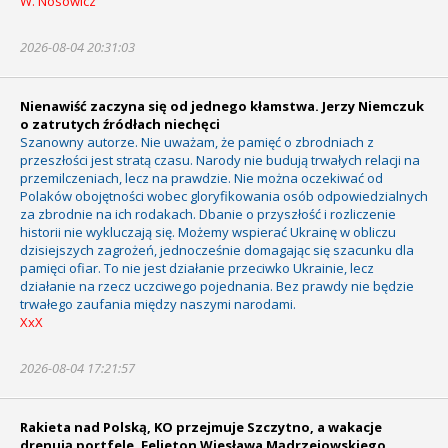
W. Nosowicz
2026-08-04 20:31:03
Nienawiść zaczyna się od jednego kłamstwa. Jerzy Niemczuk
o zatrutych źródłach niechęci
Szanowny autorze. Nie uważam, że pamięć o zbrodniach z
przeszłości jest stratą czasu. Narody nie budują trwałych relacji na
przemilczeniach, lecz na prawdzie. Nie można oczekiwać od
Polaków obojętności wobec gloryfikowania osób odpowiedzialnych
za zbrodnie na ich rodakach. Dbanie o przyszłość i rozliczenie
historii nie wykluczają się. Możemy wspierać Ukrainę w obliczu
dzisiejszych zagrożeń, jednocześnie domagając się szacunku dla
pamięci ofiar. To nie jest działanie przeciwko Ukrainie, lecz
działanie na rzecz uczciwego pojednania. Bez prawdy nie będzie
trwałego zaufania między naszymi narodami.
XxX
2026-08-04 17:21:57
Rakieta nad Polską, KO przejmuje Szczytno, a wakacje
drenują portfele. Felieton Wiesława Mądrzejowskiego