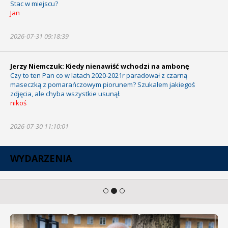
Stac w miejscu?
Jan
2026-07-31 09:18:39
Jerzy Niemczuk: Kiedy nienawiść wchodzi na ambonę
Czy to ten Pan co w latach 2020-2021r paradował z czarną
maseczką z pomarańczowym piorunem? Szukałem jakiegoś
zdjęcia, ale chyba wszystkie usunął.
nikoś
2026-07-30 11:10:01
WYDARZENIA